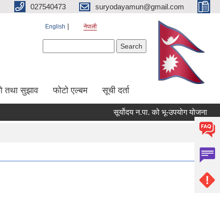
027540473
suryodayamun@gmail.com
English
नेपाली
Search form
Search
सो तथा सुझाव
फोटो एल्बम
सूची दर्ता
सूर्योदय न.पा. को भू-उपयोग योजना
आन्