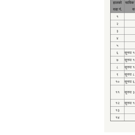
हालको
साविक 
वडा नं.
व
१
२
३
४
५
६
सुनपा 
७
सुनपा 
८
सुनपा 
९
सुनपा ८
१०
सुनपा ६
११
सुनपा ३
१२
सुनपा १
१३
१४