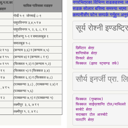
नगरभित्रका विभिन्न सडकहरुमा 
सु.न.पा.का
साविक गाविसका वडाहरु
सडक सोलार बत्तिमा समस्या भएमा 
डाहरु
कम्पनीसँग फोन सम्पर्क गर्नुहुन अन
गोर्खे १-९ जोगमाई ८-९
पशुपतिनगर ३,४,५ र ७
सूर्य रोश्नी इण्ड
पशुपतिनगर १, २, ६, ८, र ९
श्रीअन्तु १-९ र समालवबुङ ९
समालबुङ १-८
छिपिटार क्षेत्र

१२ र १३
(कन्याम ३,६) र (कन्याम ४,५)
शान्तिचोक क्षेत्र

१४ र १५
(कन्याम ७) र (कन्याम ८ र ९)
तिनघरे क्षेत्र

फिक्कल (झापा स्ट्याण्ड तर्फ)
१० र ११
(फिक्कल १,२) र (कन्याम १,२)
 र ९
(फिक्कल ५) र (फिक्कल ३,४)
सौर्य इनर्जी प्र
 र ७
(फिक्कल ६,९) र (फिक्कल ७,८)
(पञ्चकन्या ३,८) , (पञ्चकन्या २,४) र
 , ४ र ५
(पञ्चकन्या ५,६)
 र २
(पञ्चकन्या ७,९) र (पञ्चकन्या १)
फिक्कल (गुम्बापथ)

फिक्कल साईप्रशान्ति टोल/माथिल्लो 
लक्ष्मीपुर ३, ६, ७ र ९
बरबोटे क्षेत्र

लक्ष्मीपुर १, २, ४ र ८
सदाबहार टोल आरुबोटे

पालटाँगे क्षेत्र