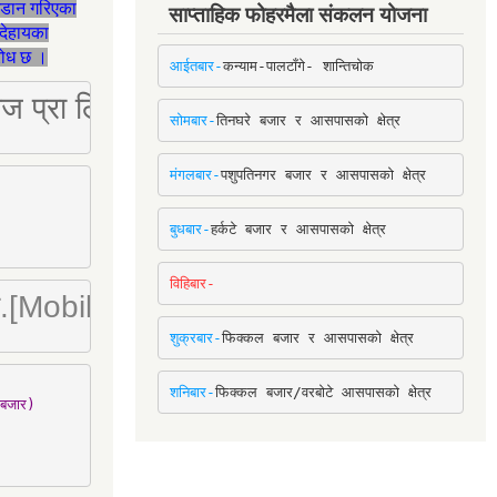
जडान गरिएका
साप्ताहिक फोहरमैला संकलन योजना
देहायका
ुरोध छ ।
आईतबार-
कन्याम-पालटाँगे- शान्तिचोक
ष्ट्रिज प्रा लि [Mobile: 9851034034]
सोमबार-
तिनघरे बजार र आसपासको क्षेत्र
मंगलबार-
पशुपतिनगर बजार र आसपासको क्षेत्र
बुधबार-
हर्कटे बजार र आसपासको क्षेत्र
विहिबार-
ा. लि.[Mobile : 9842780266]
शुक्रबार-
फिक्कल बजार र आसपासको क्षेत्र
शनिबार-
फिक्कल बजार/वरबोटे आसपासको क्षेत्र
बजार)
