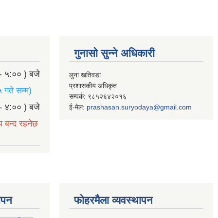
गुनासो सुन्ने अधिकारी
- ५:०० ) बजे
लुना खतिवडा
प्रशासकीय अधिकृत
 गते सम्म)
सम्पर्क: ९८५२६४२०१६
- ४:०० ) बजे
ई-मेल:
prashasan.suryodaya@gmail.com
य बन्द रहनेछ
थापन
फोहरमैला व्यवस्थापन