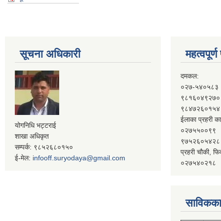
सूचना अधिकारी
महत्वपूर्
दमकल:
०२७-५४०५८३
९८१६०४९२७०
९८४७२६०१५४
ईलाका प्रहरी का
योगनिधि भट्टराई
०२७५५००९९
शाखा अधिकृत
९७५२६०५४२८
सम्पर्क: ९८५२६८०१५०
प्रहरी चौकी, फि
ई-मेल:
infooff.suryodaya@gmail.com
०२७५४०२१८
साविकका