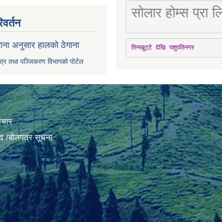
सोलार होम्स प्रा
िवर्तन
ाना अनुसार हालको ठेगाना
तिनखुट्टे देखि पशुपतिनगर
पत्र तथा पञ्जिकरण विभागको पोर्टल
ाचार
द /बोलपत्र सूचना