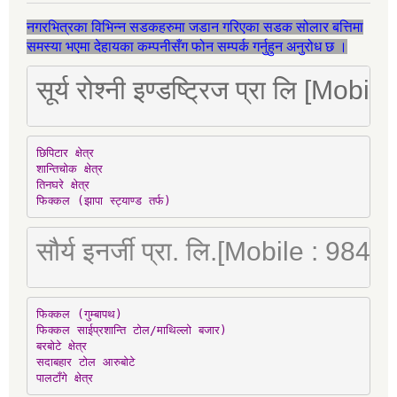
नगरभित्रका विभिन्न सडकहरुमा जडान गरिएका सडक सोलार बत्तिमा
समस्या भएमा देहायका कम्पनीसँग फोन सम्पर्क गर्नुहुन अनुरोध छ ।
सूर्य रोश्नी इण्डष्ट्रिज प्रा लि [Mo
छिपिटार क्षेत्र

शान्तिचोक क्षेत्र

तिनघरे क्षेत्र

फिक्कल (झापा स्ट्याण्ड तर्फ)
सौर्य इनर्जी प्रा. लि.[Mobile : 98
फिक्कल (गुम्बापथ)

फिक्कल साईप्रशान्ति टोल/माथिल्लो बजार)

बरबोटे क्षेत्र

सदाबहार टोल आरुबोटे

पालटाँगे क्षेत्र