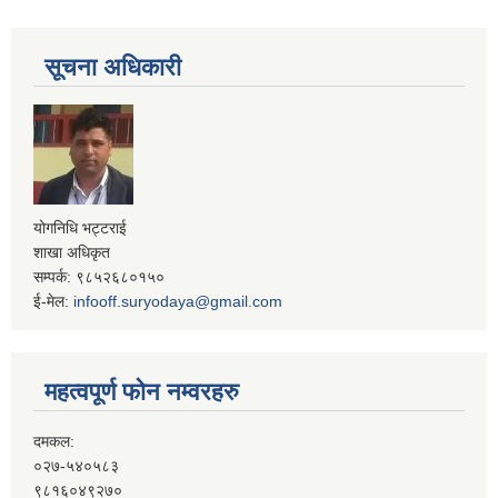
सूचना अधिकारी
योगनिधि भट्टराई
शाखा अधिकृत
सम्पर्क: ९८५२६८०१५०
ई-मेल:
infooff.suryodaya@gmail.com
महत्वपूर्ण फोन नम्वरहरु
दमकल:
०२७-५४०५८३
९८१६०४९२७०