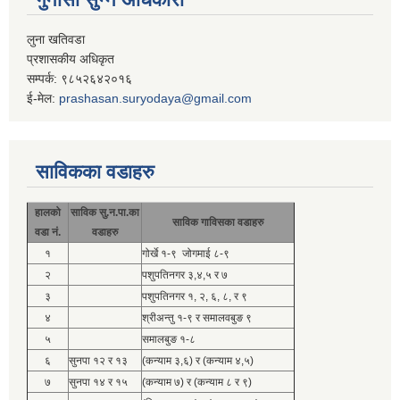
लुना खतिवडा
प्रशासकीय अधिकृत
सम्पर्क: ९८५२६४२०१६
ई-मेल:
prashasan.suryodaya@gmail.com
साविकका वडाहरु
हालको
साविक सु.न.पा.का
साविक गाविसका वडाहरु
वडा नं.
वडाहरु
१
गोर्खे १-९ जोगमाई ८-९
२
पशुपतिनगर ३,४,५ र ७
३
पशुपतिनगर १, २, ६, ८, र ९
४
श्रीअन्तु १-९ र समालवबुङ ९
५
समालबुङ १-८
६
सुनपा १२ र १३
(कन्याम ३,६) र (कन्याम ४,५)
७
सुनपा १४ र १५
(कन्याम ७) र (कन्याम ८ र ९)