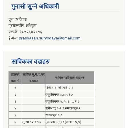
गुनासो सुन्ने अधिकारी
लुना खतिवडा
प्रशासकीय अधिकृत
सम्पर्क: ९८५२६४२०१६
ई-मेल:
prashasan.suryodaya@gmail.com
साविकका वडाहरु
हालको
साविक सु.न.पा.का
साविक गाविसका वडाहरु
वडा नं.
वडाहरु
१
गोर्खे १-९ जोगमाई ८-९
२
पशुपतिनगर ३,४,५ र ७
३
पशुपतिनगर १, २, ६, ८, र ९
४
श्रीअन्तु १-९ र समालवबुङ ९
५
समालबुङ १-८
६
सुनपा १२ र १३
(कन्याम ३,६) र (कन्याम ४,५)