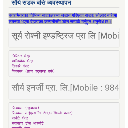
सौर्य सडक बत्ति व्यवस्थापन
नगरभित्रका विभिन्न सडकहरुमा जडान गरिएका सडक सोलार बत्तिमा
समस्या भएमा देहायका कम्पनीसँग फोन सम्पर्क गर्नुहुन अनुरोध छ ।
सूर्य रोश्नी इण्डष्ट्रिज प्रा लि [Mo
छिपिटार क्षेत्र

शान्तिचोक क्षेत्र

तिनघरे क्षेत्र

फिक्कल (झापा स्ट्याण्ड तर्फ)
सौर्य इनर्जी प्रा. लि.[Mobile : 98
फिक्कल (गुम्बापथ)

फिक्कल साईप्रशान्ति टोल/माथिल्लो बजार)

बरबोटे क्षेत्र

सदाबहार टोल आरुबोटे
