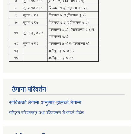
७
सुनपा १४ र १५
(कन्याम ७) र (कन्याम ८ र ९)
८
सुनपा १० र ११
(फिक्कल १,२) र (कन्याम १,२)
९
सुनपा ८ र ९
(फिक्कल ५) र (फिक्कल ३,४)
१०
सुनपा ६ र ७
(फिक्कल ६,९) र (फिक्कल ७,८)
(पञ्चकन्या ३,८) , (पञ्चकन्या २,४) र
११
सुनपा ३ , ४ र ५
(पञ्चकन्या ५,६)
१२
सुनपा १ र २
(पञ्चकन्या ७,९) र (पञ्चकन्या १)
१३
लक्ष्मीपुर ३, ६, ७ र ९
१४
लक्ष्मीपुर १, २, ४ र ८
ठेगाना परिवर्तन
साविकको ठेगाना अनुसार हालको ठेगाना
राष्ट्रिय परिचयपत्र तथा पञ्जिकरण विभागको पोर्टल