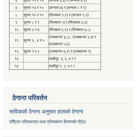
६
सुनपा १२ र १३
(कन्याम ३,६) र (कन्याम ४,५)
७
सुनपा १४ र १५
(कन्याम ७) र (कन्याम ८ र ९)
८
सुनपा १० र ११
(फिक्कल १,२) र (कन्याम १,२)
९
सुनपा ८ र ९
(फिक्कल ५) र (फिक्कल ३,४)
१०
सुनपा ६ र ७
(फिक्कल ६,९) र (फिक्कल ७,८)
(पञ्चकन्या ३,८) , (पञ्चकन्या २,४) र
११
सुनपा ३ , ४ र ५
(पञ्चकन्या ५,६)
१२
सुनपा १ र २
(पञ्चकन्या ७,९) र (पञ्चकन्या १)
१३
लक्ष्मीपुर ३, ६, ७ र ९
१४
लक्ष्मीपुर १, २, ४ र ८
ठेगाना परिवर्तन
साविकको ठेगाना अनुसार हालको ठेगाना
राष्ट्रिय परिचयपत्र तथा पञ्जिकरण विभागको पोर्टल