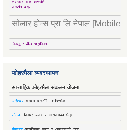
सदाबहार टोल आरुबोटे

पालटाँगे क्षेत्र
सोलार होम्स प्रा लि नेपाल [Mobile
तिनखुट्टे देखि पशुपतिनगर
फोहरमैला व्यवस्थापन
साप्ताहिक फोहरमैला संकलन योजना
आईतबार-
कन्याम-पालटाँगे- शान्तिचोक
सोमबार-
तिनघरे बजार र आसपासको क्षेत्र
मंगलबार-
पशुपतिनगर बजार र आसपासको क्षेत्र