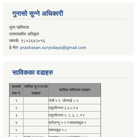
गुनासो सुन्ने अधिकारी
लुना खतिवडा
प्रशासकीय अधिकृत
सम्पर्क: ९८५२६४२०१६
ई-मेल:
prashasan.suryodaya@gmail.com
साविकका वडाहरु
हालको
साविक सु.न.पा.का
साविक गाविसका वडाहरु
वडा नं.
वडाहरु
१
गोर्खे १-९ जोगमाई ८-९
२
पशुपतिनगर ३,४,५ र ७
३
पशुपतिनगर १, २, ६, ८, र ९
४
श्रीअन्तु १-९ र समालवबुङ ९
५
समालबुङ १-८