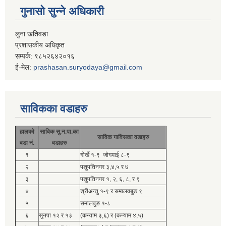
गुनासो सुन्ने अधिकारी
लुना खतिवडा
प्रशासकीय अधिकृत
सम्पर्क: ९८५२६४२०१६
ई-मेल:
prashasan.suryodaya@gmail.com
साविकका वडाहरु
हालको
साविक सु.न.पा.का
साविक गाविसका वडाहरु
वडा नं.
वडाहरु
१
गोर्खे १-९ जोगमाई ८-९
२
पशुपतिनगर ३,४,५ र ७
३
पशुपतिनगर १, २, ६, ८, र ९
४
श्रीअन्तु १-९ र समालवबुङ ९
५
समालबुङ १-८
६
सुनपा १२ र १३
(कन्याम ३,६) र (कन्याम ४,५)