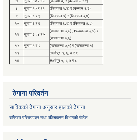
७
सुनपा १४ र १५
(कन्याम ७) र (कन्याम ८ र ९)
८
सुनपा १० र ११
(फिक्कल १,२) र (कन्याम १,२)
९
सुनपा ८ र ९
(फिक्कल ५) र (फिक्कल ३,४)
१०
सुनपा ६ र ७
(फिक्कल ६,९) र (फिक्कल ७,८)
(पञ्चकन्या ३,८) , (पञ्चकन्या २,४) र
११
सुनपा ३ , ४ र ५
(पञ्चकन्या ५,६)
१२
सुनपा १ र २
(पञ्चकन्या ७,९) र (पञ्चकन्या १)
१३
लक्ष्मीपुर ३, ६, ७ र ९
१४
लक्ष्मीपुर १, २, ४ र ८
ठेगाना परिवर्तन
साविकको ठेगाना अनुसार हालको ठेगाना
राष्ट्रिय परिचयपत्र तथा पञ्जिकरण विभागको पोर्टल