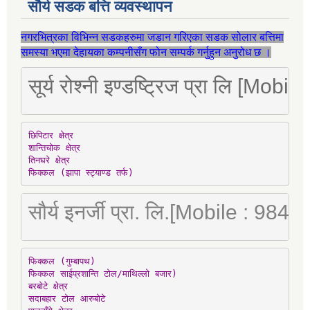
सौर्य सडक बत्ति व्यवस्थापन
नगरभित्रका विभिन्न सडकहरुमा जडान गरिएका सडक सोलार बत्तिमा
समस्या भएमा देहायका कम्पनीसँग फोन सम्पर्क गर्नुहुन अनुरोध छ ।
सूर्य रोश्नी इण्डष्ट्रिज प्रा लि [Mo
छिपिटार क्षेत्र

शान्तिचोक क्षेत्र

तिनघरे क्षेत्र

फिक्कल (झापा स्ट्याण्ड तर्फ)
सौर्य इनर्जी प्रा. लि.[Mobile : 98
फिक्कल (गुम्बापथ)

फिक्कल साईप्रशान्ति टोल/माथिल्लो बजार)

बरबोटे क्षेत्र

सदाबहार टोल आरुबोटे
