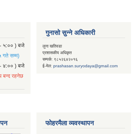
गुनासो सुन्ने अधिकारी
- ५:०० ) बजे
लुना खतिवडा
प्रशासकीय अधिकृत
 गते सम्म)
सम्पर्क: ९८५२६४२०१६
- ४:०० ) बजे
ई-मेल:
prashasan.suryodaya@gmail.com
य बन्द रहनेछ
थापन
फोहरमैला व्यवस्थापन