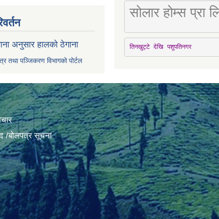
सोलार होम्स प्रा
िवर्तन
ाना अनुसार हालको ठेगाना
तिनखुट्टे देखि पशुपतिनगर
पत्र तथा पञ्जिकरण विभागको पोर्टल
ाचार
द /बोलपत्र सूचना