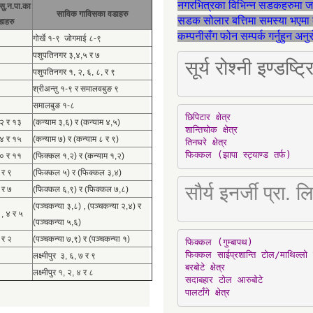
नगरभित्रका विभिन्न सडकहरुमा 
सु.न.पा.का
साविक गाविसका वडाहरु
सडक सोलार बत्तिमा समस्या भएमा 
डाहरु
कम्पनीसँग फोन सम्पर्क गर्नुहुन अन
गोर्खे १-९ जोगमाई ८-९
पशुपतिनगर ३,४,५ र ७
सूर्य रोश्नी इण्ड
पशुपतिनगर १, २, ६, ८, र ९
श्रीअन्तु १-९ र समालवबुङ ९
समालबुङ १-८
छिपिटार क्षेत्र

१२ र १३
(कन्याम ३,६) र (कन्याम ४,५)
शान्तिचोक क्षेत्र

१४ र १५
(कन्याम ७) र (कन्याम ८ र ९)
तिनघरे क्षेत्र

फिक्कल (झापा स्ट्याण्ड तर्फ)
१० र ११
(फिक्कल १,२) र (कन्याम १,२)
 र ९
(फिक्कल ५) र (फिक्कल ३,४)
सौर्य इनर्जी प्र
 र ७
(फिक्कल ६,९) र (फिक्कल ७,८)
(पञ्चकन्या ३,८) , (पञ्चकन्या २,४) र
 , ४ र ५
(पञ्चकन्या ५,६)
 र २
(पञ्चकन्या ७,९) र (पञ्चकन्या १)
फिक्कल (गुम्बापथ)

फिक्कल साईप्रशान्ति टोल/माथिल्लो 
लक्ष्मीपुर ३, ६, ७ र ९
बरबोटे क्षेत्र

लक्ष्मीपुर १, २, ४ र ८
सदाबहार टोल आरुबोटे

पालटाँगे क्षेत्र