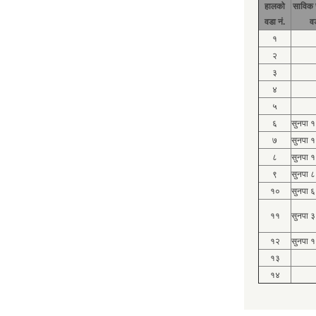
हालको
साविक 
वडा नं.
व
१
२
३
४
५
६
सुनपा 
७
सुनपा 
८
सुनपा 
९
सुनपा ८
१०
सुनपा ६
११
सुनपा ३
१२
सुनपा १
१३
१४