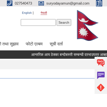
027540473
suryodayamun@gmail.com
English
नेपाली
Search form
Search
सो तथा सुझाव
फोटो एल्बम
सूची दर्ता
आन्तरिक आय ठेक्का बन्दोबस्ती सम्बन्धी दरभाउपत्र आब्हा