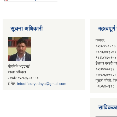
सूचना अधिकारी
महत्वपूर्
दमकल:
०२७-५४०५८३
९८१६०४९२७०
९८४७२६०१५४
ईलाका प्रहरी का
योगनिधि भट्टराई
०२७५५००९९
शाखा अधिकृत
९७५२६०५४२८
सम्पर्क: ९८५२६८०१५०
प्रहरी चौकी, फि
ई-मेल:
infooff.suryodaya@gmail.com
०२७५४०२१८
साविकका