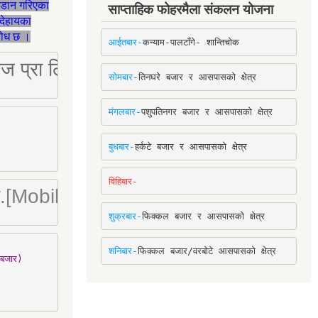
जडान गरिएका
साप्ताहिक फोहरमैला संकलन योजना
देहायका
ुरोध छ ।
आईतबार-
कन्याम-पालटाँगे- शान्तिचोक
ष्ट्रिज प्रा लि [Mobile: 9851034034]
सोमबार-
तिनघरे बजार र आसपासको क्षेत्र
मंगलबार-
पशुपतिनगर बजार र आसपासको क्षेत्र
बुधबार-
हर्कटे बजार र आसपासको क्षेत्र
विहिबार-
ा. लि.[Mobile : 9842780266]
शुक्रबार-
फिक्कल बजार र आसपासको क्षेत्र
शनिबार-
फिक्कल बजार/वरबोटे आसपासको क्षेत्र
बजार)
