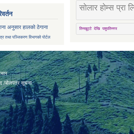
सोलार होम्स प्रा
िवर्तन
ाना अनुसार हालको ठेगाना
तिनखुट्टे देखि पशुपतिनगर
पत्र तथा पञ्जिकरण विभागको पोर्टल
ाचार
द /बोलपत्र सूचना