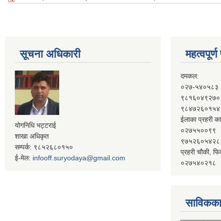
सूचना अधिकारी
महत्वपूर्
दमकल:
०२७-५४०५८३
९८१६०४९२७०
९८४७२६०१५४
ईलाका प्रहरी का
योगनिधि भट्टराई
०२७५५००९९
शाखा अधिकृत
९७५२६०५४२८
सम्पर्क: ९८५२६८०१५०
प्रहरी चौकी, फि
ई-मेल:
infooff.suryodaya@gmail.com
०२७५४०२१८
साविकका