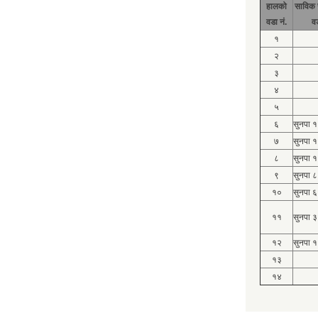
हालको
साविक 
वडा नं.
व
१
२
३
४
५
६
सुनपा 
७
सुनपा 
८
सुनपा 
९
सुनपा ८
१०
सुनपा ६
११
सुनपा ३
१२
सुनपा १
१३
१४