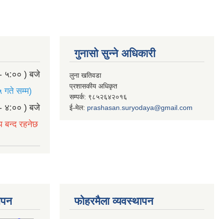
गुनासो सुन्ने अधिकारी
- ५:०० ) बजे
लुना खतिवडा
प्रशासकीय अधिकृत
 गते सम्म)
सम्पर्क: ९८५२६४२०१६
- ४:०० ) बजे
ई-मेल:
prashasan.suryodaya@gmail.com
य बन्द रहनेछ
थापन
फोहरमैला व्यवस्थापन