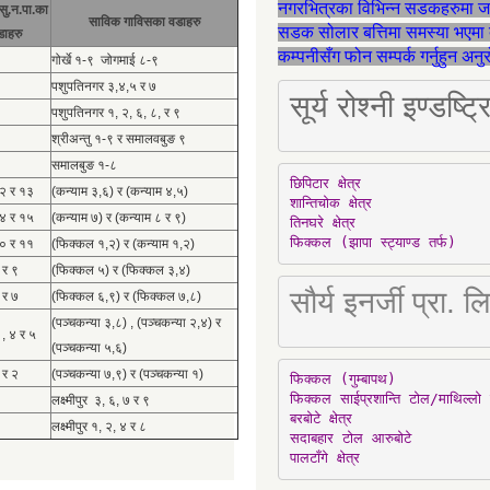
नगरभित्रका विभिन्न सडकहरुमा 
सु.न.पा.का
साविक गाविसका वडाहरु
सडक सोलार बत्तिमा समस्या भएमा 
डाहरु
कम्पनीसँग फोन सम्पर्क गर्नुहुन अन
गोर्खे १-९ जोगमाई ८-९
पशुपतिनगर ३,४,५ र ७
सूर्य रोश्नी इण्ड
पशुपतिनगर १, २, ६, ८, र ९
श्रीअन्तु १-९ र समालवबुङ ९
समालबुङ १-८
छिपिटार क्षेत्र

१२ र १३
(कन्याम ३,६) र (कन्याम ४,५)
शान्तिचोक क्षेत्र

१४ र १५
(कन्याम ७) र (कन्याम ८ र ९)
तिनघरे क्षेत्र

फिक्कल (झापा स्ट्याण्ड तर्फ)
१० र ११
(फिक्कल १,२) र (कन्याम १,२)
 र ९
(फिक्कल ५) र (फिक्कल ३,४)
सौर्य इनर्जी प्र
 र ७
(फिक्कल ६,९) र (फिक्कल ७,८)
(पञ्चकन्या ३,८) , (पञ्चकन्या २,४) र
 , ४ र ५
(पञ्चकन्या ५,६)
 र २
(पञ्चकन्या ७,९) र (पञ्चकन्या १)
फिक्कल (गुम्बापथ)

फिक्कल साईप्रशान्ति टोल/माथिल्लो 
लक्ष्मीपुर ३, ६, ७ र ९
बरबोटे क्षेत्र

लक्ष्मीपुर १, २, ४ र ८
सदाबहार टोल आरुबोटे

पालटाँगे क्षेत्र