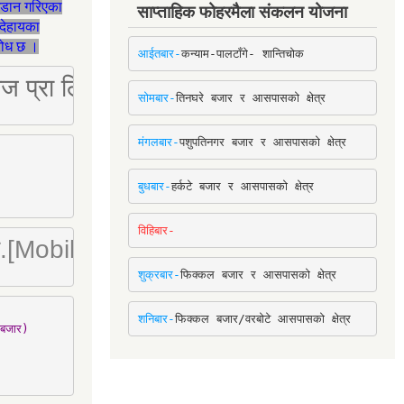
जडान गरिएका
साप्ताहिक फोहरमैला संकलन योजना
देहायका
ुरोध छ ।
आईतबार-
कन्याम-पालटाँगे- शान्तिचोक
ष्ट्रिज प्रा लि [Mobile: 9851034034]
सोमबार-
तिनघरे बजार र आसपासको क्षेत्र
मंगलबार-
पशुपतिनगर बजार र आसपासको क्षेत्र
बुधबार-
हर्कटे बजार र आसपासको क्षेत्र
विहिबार-
ा. लि.[Mobile : 9842780266]
शुक्रबार-
फिक्कल बजार र आसपासको क्षेत्र
शनिबार-
फिक्कल बजार/वरबोटे आसपासको क्षेत्र
बजार)
