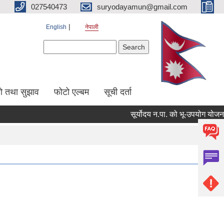
027540473
suryodayamun@gmail.com
English
नेपाली
Search form
Search
सो तथा सुझाव
फोटो एल्बम
सूची दर्ता
सूर्योदय न.पा. को भू-उपयोग योजना