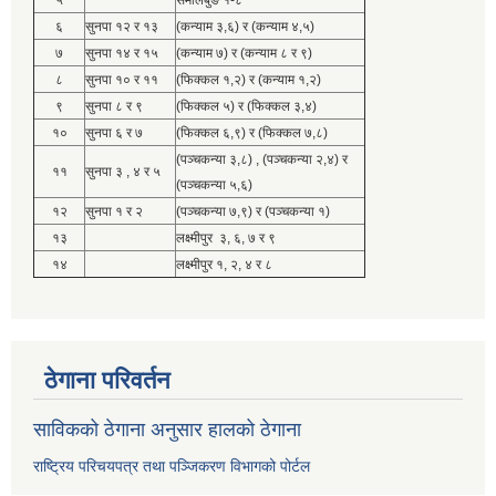
५
समालबुङ १-८
६
सुनपा १२ र १३
(कन्याम ३,६) र (कन्याम ४,५)
७
सुनपा १४ र १५
(कन्याम ७) र (कन्याम ८ र ९)
८
सुनपा १० र ११
(फिक्कल १,२) र (कन्याम १,२)
९
सुनपा ८ र ९
(फिक्कल ५) र (फिक्कल ३,४)
१०
सुनपा ६ र ७
(फिक्कल ६,९) र (फिक्कल ७,८)
(पञ्चकन्या ३,८) , (पञ्चकन्या २,४) र
११
सुनपा ३ , ४ र ५
(पञ्चकन्या ५,६)
१२
सुनपा १ र २
(पञ्चकन्या ७,९) र (पञ्चकन्या १)
१३
लक्ष्मीपुर ३, ६, ७ र ९
१४
लक्ष्मीपुर १, २, ४ र ८
ठेगाना परिवर्तन
साविकको ठेगाना अनुसार हालको ठेगाना
राष्ट्रिय परिचयपत्र तथा पञ्जिकरण विभागको पोर्टल