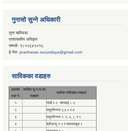
गुनासो सुन्ने अधिकारी
लुना खतिवडा
प्रशासकीय अधिकृत
सम्पर्क: ९८५२६४२०१६
ई-मेल:
prashasan.suryodaya@gmail.com
साविकका वडाहरु
हालको
साविक सु.न.पा.का
साविक गाविसका वडाहरु
वडा नं.
वडाहरु
१
गोर्खे १-९ जोगमाई ८-९
२
पशुपतिनगर ३,४,५ र ७
३
पशुपतिनगर १, २, ६, ८, र ९
४
श्रीअन्तु १-९ र समालवबुङ ९