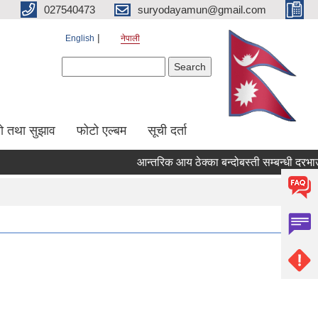
027540473
suryodayamun@gmail.com
English
नेपाली
Search form
Search
सो तथा सुझाव
फोटो एल्बम
सूची दर्ता
आन्तरिक आय ठेक्का बन्दोबस्ती सम्बन्धी दरभाउप