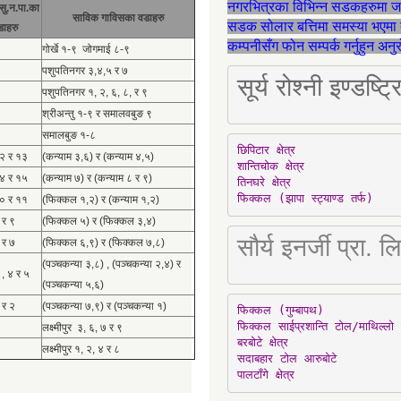
नगरभित्रका विभिन्न सडकहरुमा 
सु.न.पा.का
साविक गाविसका वडाहरु
सडक सोलार बत्तिमा समस्या भएमा 
डाहरु
कम्पनीसँग फोन सम्पर्क गर्नुहुन अन
गोर्खे १-९ जोगमाई ८-९
पशुपतिनगर ३,४,५ र ७
सूर्य रोश्नी इण्ड
पशुपतिनगर १, २, ६, ८, र ९
श्रीअन्तु १-९ र समालवबुङ ९
समालबुङ १-८
छिपिटार क्षेत्र

१२ र १३
(कन्याम ३,६) र (कन्याम ४,५)
शान्तिचोक क्षेत्र

१४ र १५
(कन्याम ७) र (कन्याम ८ र ९)
तिनघरे क्षेत्र

फिक्कल (झापा स्ट्याण्ड तर्फ)
१० र ११
(फिक्कल १,२) र (कन्याम १,२)
 र ९
(फिक्कल ५) र (फिक्कल ३,४)
सौर्य इनर्जी प्र
 र ७
(फिक्कल ६,९) र (फिक्कल ७,८)
(पञ्चकन्या ३,८) , (पञ्चकन्या २,४) र
 , ४ र ५
(पञ्चकन्या ५,६)
 र २
(पञ्चकन्या ७,९) र (पञ्चकन्या १)
फिक्कल (गुम्बापथ)

फिक्कल साईप्रशान्ति टोल/माथिल्लो 
लक्ष्मीपुर ३, ६, ७ र ९
बरबोटे क्षेत्र

लक्ष्मीपुर १, २, ४ र ८
सदाबहार टोल आरुबोटे

पालटाँगे क्षेत्र