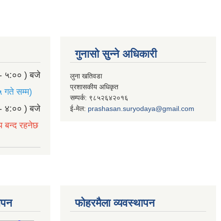
गुनासो सुन्ने अधिकारी
- ५:०० ) बजे
लुना खतिवडा
प्रशासकीय अधिकृत
 गते सम्म)
सम्पर्क: ९८५२६४२०१६
- ४:०० ) बजे
ई-मेल:
prashasan.suryodaya@gmail.com
य बन्द रहनेछ
थापन
फोहरमैला व्यवस्थापन