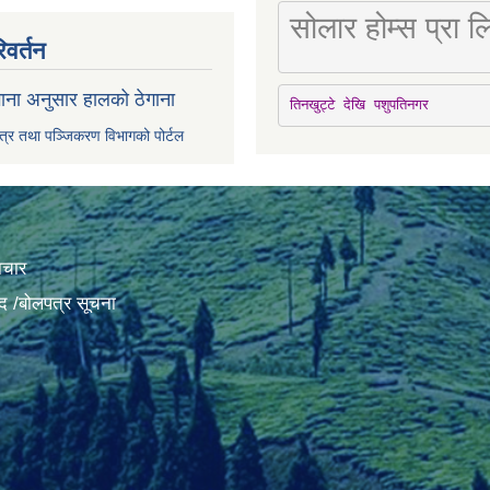
सोलार होम्स प्रा
िवर्तन
ाना अनुसार हालको ठेगाना
तिनखुट्टे देखि पशुपतिनगर
पत्र तथा पञ्जिकरण विभागको पोर्टल
ाचार
द /बोलपत्र सूचना