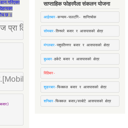
जडान गरिएका
साप्ताहिक फोहरमैला संकलन योजना
देहायका
ुरोध छ ।
आईतबार-
कन्याम-पालटाँगे- शान्तिचोक
ष्ट्रिज प्रा लि [Mobile: 9851034034]
सोमबार-
तिनघरे बजार र आसपासको क्षेत्र
मंगलबार-
पशुपतिनगर बजार र आसपासको क्षेत्र
बुधबार-
हर्कटे बजार र आसपासको क्षेत्र
विहिबार-
ा. लि.[Mobile : 9842780266]
शुक्रबार-
फिक्कल बजार र आसपासको क्षेत्र
शनिबार-
फिक्कल बजार/वरबोटे आसपासको क्षेत्र
बजार)
