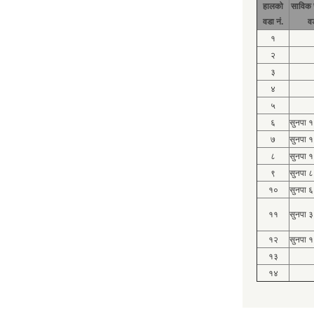
हालको
साविक 
वडा नं.
व
१
२
३
४
५
६
सुनपा 
७
सुनपा 
८
सुनपा 
९
सुनपा ८
१०
सुनपा ६
११
सुनपा ३
१२
सुनपा १
१३
१४