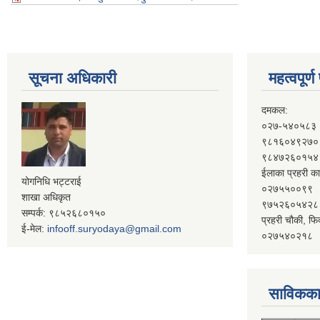
सूचना अधिकारी
महत्वपूर्
दमकल:
०२७-५४०५८३
९८१६०४९२७०
९८४७२६०१५४
ईलाका प्रहरी का
योगनिधि भट्टराई
०२७५५००९९
शाखा अधिकृत
९७५२६०५४२८
सम्पर्क: ९८५२६८०१५०
प्रहरी चौकी, फि
ई-मेल:
infooff.suryodaya@gmail.com
०२७५४०२१८
साविकका