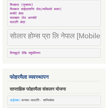
फिक्कल (गुम्बापथ)

फिक्कल साईप्रशान्ति टोल/माथिल्लो बजार)

बरबोटे क्षेत्र

सदाबहार टोल आरुबोटे

पालटाँगे क्षेत्र
सोलार होम्स प्रा लि नेपाल [Mobile
तिनखुट्टे देखि पशुपतिनगर
फोहरमैला व्यवस्थापन
साप्ताहिक फोहरमैला संकलन योजना
आईतबार-
कन्याम-पालटाँगे- शान्तिचोक