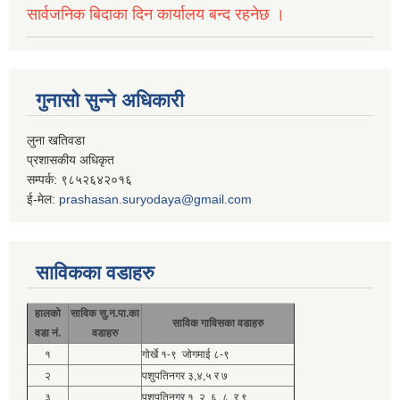
सार्वजनिक बिदाका दिन कार्यालय बन्द रहनेछ ।
गुनासो सुन्ने अधिकारी
लुना खतिवडा
प्रशासकीय अधिकृत
सम्पर्क: ९८५२६४२०१६
ई-मेल:
prashasan.suryodaya@gmail.com
साविकका वडाहरु
हालको
साविक सु.न.पा.का
साविक गाविसका वडाहरु
वडा नं.
वडाहरु
१
गोर्खे १-९ जोगमाई ८-९
२
पशुपतिनगर ३,४,५ र ७
३
पशुपतिनगर १, २, ६, ८, र ९