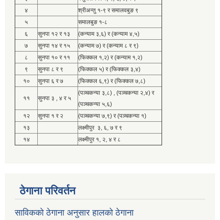
४
श्रीअन्तु १-९ र समालवबुङ ९
५
समालबुङ १-८
६
सुनपा १२ र १३
(कन्याम ३,६) र (कन्याम ४,५)
७
सुनपा १४ र १५
(कन्याम ७) र (कन्याम ८ र ९)
८
सुनपा १० र ११
(फिक्कल १,२) र (कन्याम १,२)
९
सुनपा ८ र ९
(फिक्कल ५) र (फिक्कल ३,४)
१०
सुनपा ६ र ७
(फिक्कल ६,९) र (फिक्कल ७,८)
(पञ्चकन्या ३,८) , (पञ्चकन्या २,४) र
११
सुनपा ३ , ४ र ५
(पञ्चकन्या ५,६)
१२
सुनपा १ र २
(पञ्चकन्या ७,९) र (पञ्चकन्या १)
१३
लक्ष्मीपुर ३, ६, ७ र ९
१४
लक्ष्मीपुर १, २, ४ र ८
ठेगाना परिवर्तन
साविकको ठेगाना अनुसार हालको ठेगाना