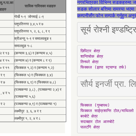
नगरभित्रका विभिन्न सडकहरुमा 
सु.न.पा.का
साविक गाविसका वडाहरु
सडक सोलार बत्तिमा समस्या भएमा 
डाहरु
कम्पनीसँग फोन सम्पर्क गर्नुहुन अन
गोर्खे १-९ जोगमाई ८-९
पशुपतिनगर ३,४,५ र ७
सूर्य रोश्नी इण्ड
पशुपतिनगर १, २, ६, ८, र ९
श्रीअन्तु १-९ र समालवबुङ ९
समालबुङ १-८
छिपिटार क्षेत्र

१२ र १३
(कन्याम ३,६) र (कन्याम ४,५)
शान्तिचोक क्षेत्र

१४ र १५
(कन्याम ७) र (कन्याम ८ र ९)
तिनघरे क्षेत्र

फिक्कल (झापा स्ट्याण्ड तर्फ)
१० र ११
(फिक्कल १,२) र (कन्याम १,२)
 र ९
(फिक्कल ५) र (फिक्कल ३,४)
सौर्य इनर्जी प्र
 र ७
(फिक्कल ६,९) र (फिक्कल ७,८)
(पञ्चकन्या ३,८) , (पञ्चकन्या २,४) र
 , ४ र ५
(पञ्चकन्या ५,६)
 र २
(पञ्चकन्या ७,९) र (पञ्चकन्या १)
फिक्कल (गुम्बापथ)

फिक्कल साईप्रशान्ति टोल/माथिल्लो 
लक्ष्मीपुर ३, ६, ७ र ९
बरबोटे क्षेत्र

लक्ष्मीपुर १, २, ४ र ८
सदाबहार टोल आरुबोटे

पालटाँगे क्षेत्र