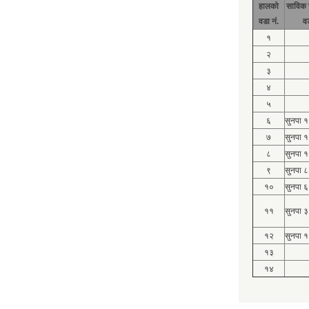
हालको
साविक 
वडा नं.
व
१
२
३
४
५
६
सुनपा 
७
सुनपा 
८
सुनपा 
९
सुनपा ८
१०
सुनपा ६
११
सुनपा ३
१२
सुनपा १
१३
१४