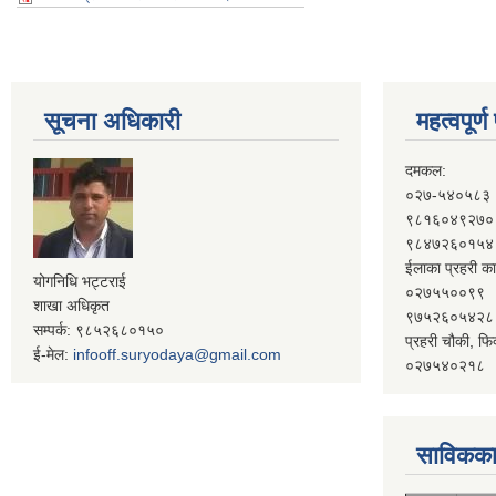
सूचना अधिकारी
महत्वपूर्
दमकल:
०२७-५४०५८३
९८१६०४९२७०
९८४७२६०१५४
ईलाका प्रहरी का
योगनिधि भट्टराई
०२७५५००९९
शाखा अधिकृत
९७५२६०५४२८
सम्पर्क: ९८५२६८०१५०
प्रहरी चौकी, फि
ई-मेल:
infooff.suryodaya@gmail.com
०२७५४०२१८
साविकका