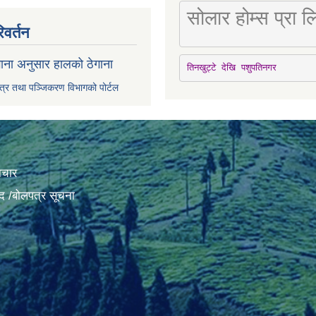
सोलार होम्स प्रा
िवर्तन
ाना अनुसार हालको ठेगाना
तिनखुट्टे देखि पशुपतिनगर
पत्र तथा पञ्जिकरण विभागको पोर्टल
ाचार
द /बोलपत्र सूचना