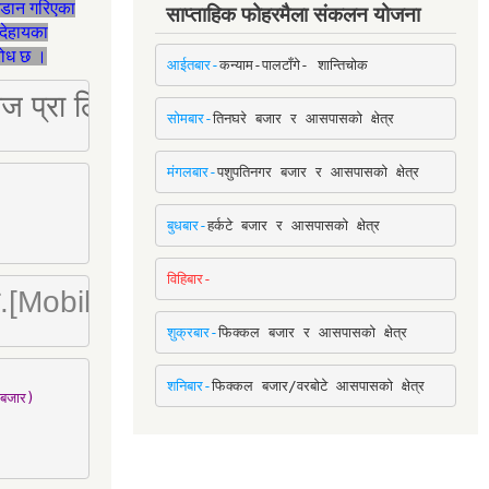
जडान गरिएका
साप्ताहिक फोहरमैला संकलन योजना
देहायका
ुरोध छ ।
आईतबार-
कन्याम-पालटाँगे- शान्तिचोक
ष्ट्रिज प्रा लि [Mobile: 9851034034]
सोमबार-
तिनघरे बजार र आसपासको क्षेत्र
मंगलबार-
पशुपतिनगर बजार र आसपासको क्षेत्र
बुधबार-
हर्कटे बजार र आसपासको क्षेत्र
विहिबार-
ा. लि.[Mobile : 9842780266]
शुक्रबार-
फिक्कल बजार र आसपासको क्षेत्र
शनिबार-
फिक्कल बजार/वरबोटे आसपासको क्षेत्र
बजार)
