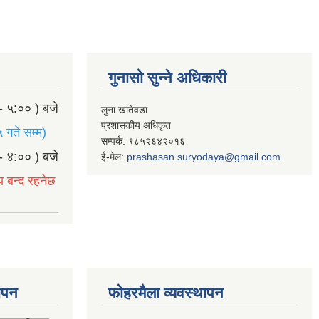
गुनासो सुन्ने अधिकारी
- ५:०० ) बजे
लुना खतिवडा
प्रशासकीय अधिकृत
 गते सम्म)
सम्पर्क: ९८५२६४२०१६
- ४:०० ) बजे
ई-मेल:
prashasan.suryodaya@gmail.com
य बन्द रहनेछ
थापन
फोहरमैला व्यवस्थापन