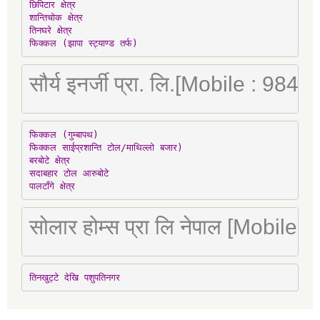
छिपिटार क्षेत्र

शान्तिचोक क्षेत्र

तिनघरे क्षेत्र

फिक्कल (झापा स्ट्याण्ड तर्फ)
सौर्य इनर्जी प्रा. लि.[Mobile : 98
फिक्कल (गुम्बापथ)

फिक्कल साईप्रशान्ति टोल/माथिल्लो बजार)

बरबोटे क्षेत्र

सदाबहार टोल आरुबोटे

पालटाँगे क्षेत्र
सोलार होम्स प्रा लि नेपाल [Mobile
तिनखुट्टे देखि पशुपतिनगर