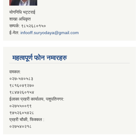
योगनिधि भट्टराई
शाखा अधिकृत
सम्पर्क: ९८५२६८०१५०
ई-मेल:
infooff.suryodaya@gmail.com
महत्वपूर्ण फोन नम्वरहरु
दमकल:
०२७-५४०५८३
९८१६०४९२७०
९८४७२६०१५४
ईलाका प्रहरी कार्यालय, पशुपतिनगर:
०२७५५००९९
९७५२६०५४२८
प्रहरी चौकी, फिक्कल :
०२७५४०२१८