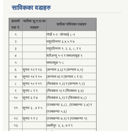
साविकका वडाहरु
हालको
साविक सु.न.पा.का
साविक गाविसका वडाहरु
वडा नं.
वडाहरु
१
गोर्खे १-९ जोगमाई ८-९
२
पशुपतिनगर ३,४,५ र ७
३
पशुपतिनगर १, २, ६, ८, र ९
४
श्रीअन्तु १-९ र समालवबुङ ९
५
समालबुङ १-८
६
सुनपा १२ र १३
(कन्याम ३,६) र (कन्याम ४,५)
७
सुनपा १४ र १५
(कन्याम ७) र (कन्याम ८ र ९)
८
सुनपा १० र ११
(फिक्कल १,२) र (कन्याम १,२)
९
सुनपा ८ र ९
(फिक्कल ५) र (फिक्कल ३,४)
१०
सुनपा ६ र ७
(फिक्कल ६,९) र (फिक्कल ७,८)
(पञ्चकन्या ३,८) , (पञ्चकन्या २,४) र
११
सुनपा ३ , ४ र ५
(पञ्चकन्या ५,६)
१२
सुनपा १ र २
(पञ्चकन्या ७,९) र (पञ्चकन्या १)
१३
लक्ष्मीपुर ३, ६, ७ र ९