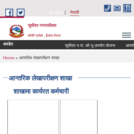
Skip to main content
English
नेपाली
सूर्याेदय नगरपालिका
कोशी प्रदेश , ईलाम,नेपाल
अपडेट
सूर्योदय न.पा. को भू-उपयोग योजना
आन्तरिक आय 
You are here
Home
» आन्तरिक लेखापरीक्षण शाखा
आन्तरिक लेखापरीक्षण शाखा
शाखामा कार्यरत कर्मचारी