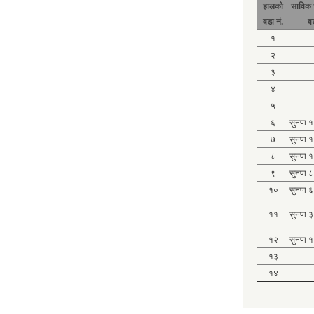
हालको
साविक 
वडा नं.
व
१
२
३
४
५
६
सुनपा 
७
सुनपा 
८
सुनपा 
९
सुनपा ८
१०
सुनपा ६
११
सुनपा ३
१२
सुनपा १
१३
१४