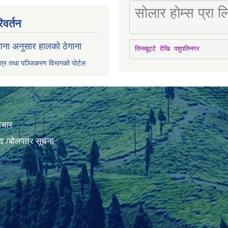
सोलार होम्स प्रा
िवर्तन
ाना अनुसार हालको ठेगाना
तिनखुट्टे देखि पशुपतिनगर
पत्र तथा पञ्जिकरण विभागको पोर्टल
ाचार
द /बोलपत्र सूचना