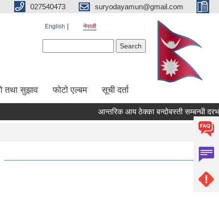
027540473
suryodayamun@gmail.com
English
नेपाली
Search form
Search
सो तथा सुझाव
फोटो एल्बम
सूची दर्ता
आन्तरिक आय ठेक्का बन्दोबस्ती सम्बन्धी दरभाउ