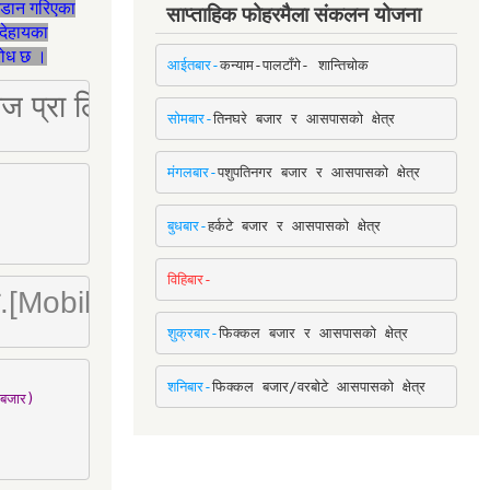
जडान गरिएका
साप्ताहिक फोहरमैला संकलन योजना
देहायका
ुरोध छ ।
आईतबार-
कन्याम-पालटाँगे- शान्तिचोक
ष्ट्रिज प्रा लि [Mobile: 9851034034]
सोमबार-
तिनघरे बजार र आसपासको क्षेत्र
मंगलबार-
पशुपतिनगर बजार र आसपासको क्षेत्र
बुधबार-
हर्कटे बजार र आसपासको क्षेत्र
विहिबार-
ा. लि.[Mobile : 9842780266]
शुक्रबार-
फिक्कल बजार र आसपासको क्षेत्र
शनिबार-
फिक्कल बजार/वरबोटे आसपासको क्षेत्र
बजार)
