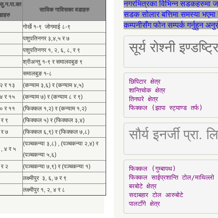
नगरभित्रका विभिन्न सडकहरुमा 
सु.न.पा.का
साविक गाविसका वडाहरु
सडक सोलार बत्तिमा समस्या भएमा 
डाहरु
कम्पनीसँग फोन सम्पर्क गर्नुहुन अन
गोर्खे १-९ जोगमाई ८-९
पशुपतिनगर ३,४,५ र ७
सूर्य रोश्नी इण्ड
पशुपतिनगर १, २, ६, ८, र ९
श्रीअन्तु १-९ र समालवबुङ ९
समालबुङ १-८
छिपिटार क्षेत्र

१२ र १३
(कन्याम ३,६) र (कन्याम ४,५)
शान्तिचोक क्षेत्र

१४ र १५
(कन्याम ७) र (कन्याम ८ र ९)
तिनघरे क्षेत्र

फिक्कल (झापा स्ट्याण्ड तर्फ)
१० र ११
(फिक्कल १,२) र (कन्याम १,२)
 र ९
(फिक्कल ५) र (फिक्कल ३,४)
सौर्य इनर्जी प्र
 र ७
(फिक्कल ६,९) र (फिक्कल ७,८)
(पञ्चकन्या ३,८) , (पञ्चकन्या २,४) र
 , ४ र ५
(पञ्चकन्या ५,६)
 र २
(पञ्चकन्या ७,९) र (पञ्चकन्या १)
फिक्कल (गुम्बापथ)

फिक्कल साईप्रशान्ति टोल/माथिल्लो 
लक्ष्मीपुर ३, ६, ७ र ९
बरबोटे क्षेत्र

लक्ष्मीपुर १, २, ४ र ८
सदाबहार टोल आरुबोटे

पालटाँगे क्षेत्र