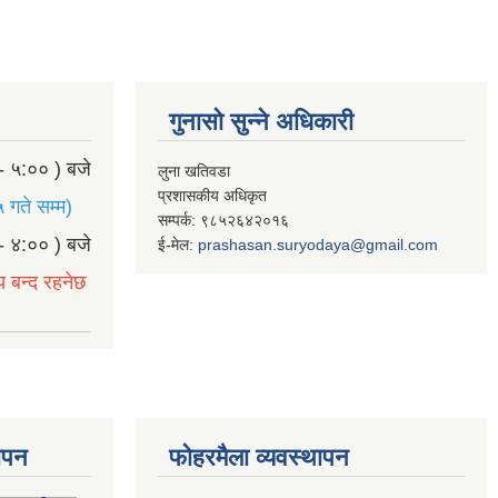
गुनासो सुन्ने अधिकारी
- ५:०० ) बजे
लुना खतिवडा
प्रशासकीय अधिकृत
 गते सम्म)
सम्पर्क: ९८५२६४२०१६
- ४:०० ) बजे
ई-मेल:
prashasan.suryodaya@gmail.com
य बन्द रहनेछ
थापन
फोहरमैला व्यवस्थापन