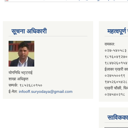
सूचना अधिकारी
महत्वपूर्
दमकल:
०२७-५४०५८३
९८१६०४९२७०
९८४७२६०१५४
ईलाका प्रहरी का
योगनिधि भट्टराई
०२७५५००९९
शाखा अधिकृत
९७५२६०५४२८
सम्पर्क: ९८५२६८०१५०
प्रहरी चौकी, फि
ई-मेल:
infooff.suryodaya@gmail.com
०२७५४०२१८
साविकका