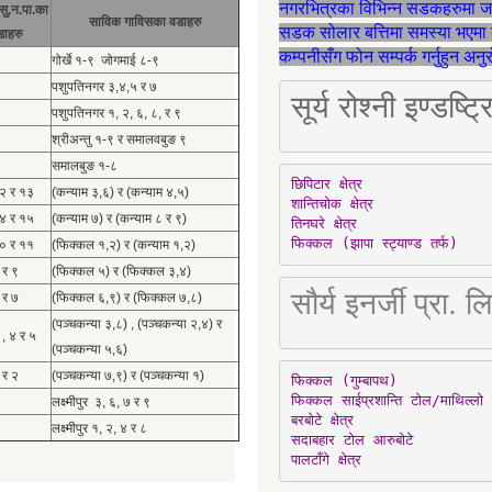
नगरभित्रका विभिन्न सडकहरुमा 
सु.न.पा.का
साविक गाविसका वडाहरु
सडक सोलार बत्तिमा समस्या भएमा 
डाहरु
कम्पनीसँग फोन सम्पर्क गर्नुहुन अन
गोर्खे १-९ जोगमाई ८-९
पशुपतिनगर ३,४,५ र ७
सूर्य रोश्नी इण्ड
पशुपतिनगर १, २, ६, ८, र ९
श्रीअन्तु १-९ र समालवबुङ ९
समालबुङ १-८
छिपिटार क्षेत्र

१२ र १३
(कन्याम ३,६) र (कन्याम ४,५)
शान्तिचोक क्षेत्र

१४ र १५
(कन्याम ७) र (कन्याम ८ र ९)
तिनघरे क्षेत्र

फिक्कल (झापा स्ट्याण्ड तर्फ)
१० र ११
(फिक्कल १,२) र (कन्याम १,२)
 र ९
(फिक्कल ५) र (फिक्कल ३,४)
सौर्य इनर्जी प्र
 र ७
(फिक्कल ६,९) र (फिक्कल ७,८)
(पञ्चकन्या ३,८) , (पञ्चकन्या २,४) र
 , ४ र ५
(पञ्चकन्या ५,६)
 र २
(पञ्चकन्या ७,९) र (पञ्चकन्या १)
फिक्कल (गुम्बापथ)

फिक्कल साईप्रशान्ति टोल/माथिल्लो 
लक्ष्मीपुर ३, ६, ७ र ९
बरबोटे क्षेत्र

लक्ष्मीपुर १, २, ४ र ८
सदाबहार टोल आरुबोटे

पालटाँगे क्षेत्र