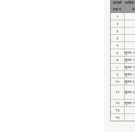
हालको
साविक 
वडा नं.
व
१
२
३
४
५
६
सुनपा 
७
सुनपा 
८
सुनपा 
९
सुनपा ८
१०
सुनपा ६
११
सुनपा ३
१२
सुनपा १
१३
१४