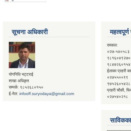
सूचना अधिकारी
महत्वपूर्
दमकल:
०२७-५४०५८३
९८१६०४९२७०
९८४७२६०१५४
ईलाका प्रहरी का
योगनिधि भट्टराई
०२७५५००९९
शाखा अधिकृत
९७५२६०५४२८
सम्पर्क: ९८५२६८०१५०
प्रहरी चौकी, फि
ई-मेल:
infooff.suryodaya@gmail.com
०२७५४०२१८
साविकका