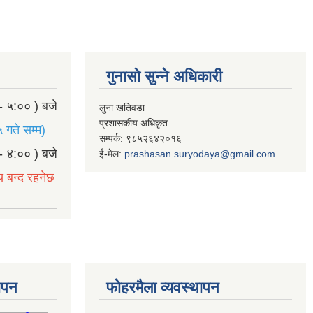
गुनासो सुन्ने अधिकारी
- ५:०० ) बजे
लुना खतिवडा
प्रशासकीय अधिकृत
 गते सम्म)
सम्पर्क: ९८५२६४२०१६
- ४:०० ) बजे
ई-मेल:
prashasan.suryodaya@gmail.com
य बन्द रहनेछ
थापन
फोहरमैला व्यवस्थापन