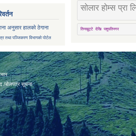
सोलार होम्स प्रा
िवर्तन
ाना अनुसार हालको ठेगाना
तिनखुट्टे देखि पशुपतिनगर
पत्र तथा पञ्जिकरण विभागको पोर्टल
ाचार
द /बोलपत्र सूचना