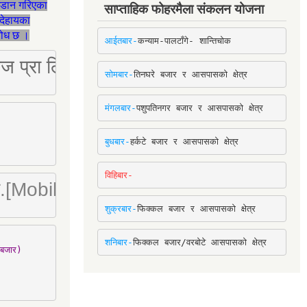
जडान गरिएका
साप्ताहिक फोहरमैला संकलन योजना
देहायका
ुरोध छ ।
आईतबार-
कन्याम-पालटाँगे- शान्तिचोक
ष्ट्रिज प्रा लि [Mobile: 9851034034]
सोमबार-
तिनघरे बजार र आसपासको क्षेत्र
मंगलबार-
पशुपतिनगर बजार र आसपासको क्षेत्र
बुधबार-
हर्कटे बजार र आसपासको क्षेत्र
विहिबार-
ा. लि.[Mobile : 9842780266]
शुक्रबार-
फिक्कल बजार र आसपासको क्षेत्र
शनिबार-
फिक्कल बजार/वरबोटे आसपासको क्षेत्र
बजार)
