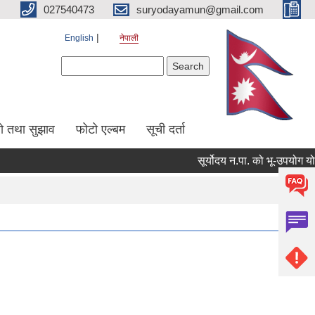
027540473
suryodayamun@gmail.com
English
नेपाली
Search form
Search
सो तथा सुझाव
फोटो एल्बम
सूची दर्ता
सूर्योदय न.पा. को भू-उपयोग योजना