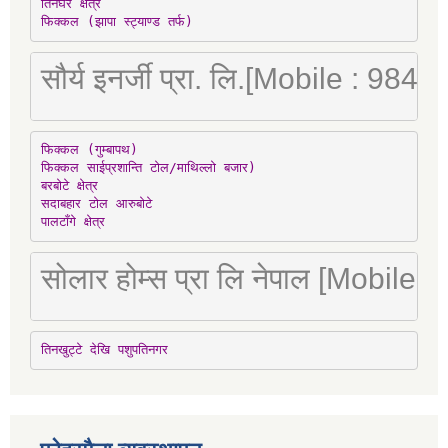
तिनघरे क्षेत्र

फिक्कल (झापा स्ट्याण्ड तर्फ)
सौर्य इनर्जी प्रा. लि.[Mobile : 98
फिक्कल (गुम्बापथ)

फिक्कल साईप्रशान्ति टोल/माथिल्लो बजार)

बरबोटे क्षेत्र

सदाबहार टोल आरुबोटे

पालटाँगे क्षेत्र
सोलार होम्स प्रा लि नेपाल [Mobile
तिनखुट्टे देखि पशुपतिनगर