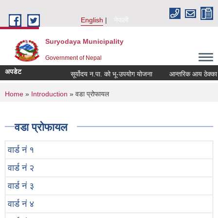
Skip to main content
English
नेपाली
Suryodaya Municipality
Government of Nepal
अपडेट
सूर्योदय न.पा. को भू-उपयोग योजना
आन्तरिक आय ठेक्का बन्द
You are here
Home
»
Introduction
» वडा प्रोफायल
वडा प्रोफायल
वार्ड नं १
वार्ड नं २
वार्ड नं ३
वार्ड नं ४