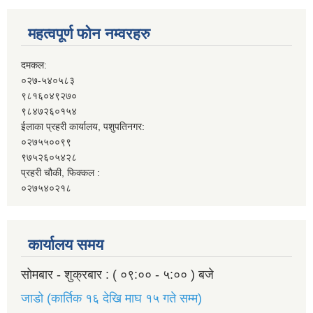
महत्वपूर्ण फोन नम्वरहरु
दमकल:
०२७-५४०५८३
९८१६०४९२७०
९८४७२६०१५४
ईलाका प्रहरी कार्यालय, पशुपतिनगर:
०२७५५००९९
९७५२६०५४२८
प्रहरी चौकी, फिक्कल :
०२७५४०२१८
कार्यालय समय
सोमबार - शुक्रबार : ( ०९:०० - ५:०० ) बजे
जाडो (कार्तिक १६ देखि माघ १५ गते सम्म)