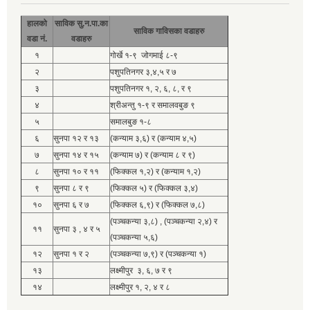
हालको
साविक सु.न.पा.का
साविक गाविसका वडाहरु
वडा नं.
वडाहरु
१
गोर्खे १-९ जोगमाई ८-९
२
पशुपतिनगर ३,४,५ र ७
३
पशुपतिनगर १, २, ६, ८, र ९
४
श्रीअन्तु १-९ र समालवबुङ ९
५
समालबुङ १-८
६
सुनपा १२ र १३
(कन्याम ३,६) र (कन्याम ४,५)
७
सुनपा १४ र १५
(कन्याम ७) र (कन्याम ८ र ९)
८
सुनपा १० र ११
(फिक्कल १,२) र (कन्याम १,२)
९
सुनपा ८ र ९
(फिक्कल ५) र (फिक्कल ३,४)
१०
सुनपा ६ र ७
(फिक्कल ६,९) र (फिक्कल ७,८)
(पञ्चकन्या ३,८) , (पञ्चकन्या २,४) र
११
सुनपा ३ , ४ र ५
(पञ्चकन्या ५,६)
१२
सुनपा १ र २
(पञ्चकन्या ७,९) र (पञ्चकन्या १)
१३
लक्ष्मीपुर ३, ६, ७ र ९
१४
लक्ष्मीपुर १, २, ४ र ८