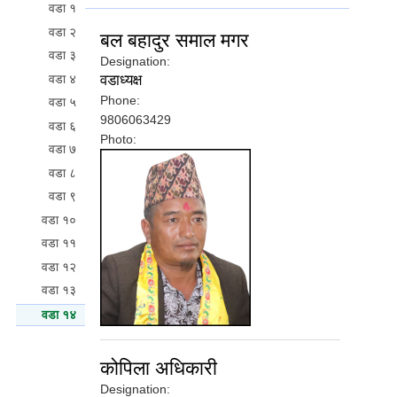
वडा १
वडा २
बल बहादुर समाल मगर
वडा ३
Designation:
वडा ४
वडाध्यक्ष
Phone:
वडा ५
9806063429
वडा ६
Photo:
वडा ७
वडा ८
वडा ९
वडा १०
वडा ११
वडा १२
वडा १३
वडा १४
(active tab)
कोपिला अधिकारी
Designation: