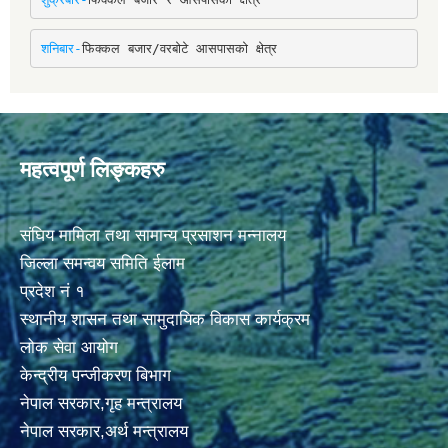
शनिबार-
फिक्कल बजार/वरबोटे आसपासको क्षेत्र
महत्वपूर्ण लिङ्कहरु
संघिय मामिला तथा सामान्य प्रसाशन मन्नालय
जिल्ला समन्वय समिति ईलाम
प्रदेश नं १
स्थानीय शासन तथा सामुदायिक विकास कार्यक्रम
लोक सेवा आयोग
केन्द्रीय पन्जीकरण बिभाग
नेपाल सरकार,गृह मन्त्रालय
नेपाल सरकार,अर्थ मन्त्रालय