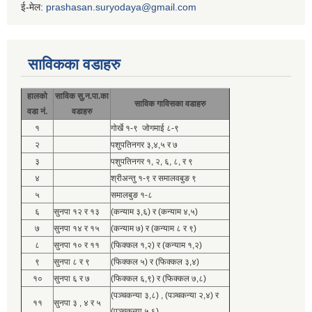
ई-मेल:
prashasan.suryodaya@gmail.com
साविकका वडाहरु
हालको
साविक सु.न.पा.का
साविक गाविसका वडाहरु
वडा नं.
वडाहरु
१
गोर्खे १-९ जोगमाई ८-९
२
पशुपतिनगर ३,४,५ र ७
३
पशुपतिनगर १, २, ६, ८, र ९
४
श्रीअन्तु १-९ र समालवबुङ ९
५
समालबुङ १-८
६
सुनपा १२ र १३
(कन्याम ३,६) र (कन्याम ४,५)
७
सुनपा १४ र १५
(कन्याम ७) र (कन्याम ८ र ९)
८
सुनपा १० र ११
(फिक्कल १,२) र (कन्याम १,२)
९
सुनपा ८ र ९
(फिक्कल ५) र (फिक्कल ३,४)
१०
सुनपा ६ र ७
(फिक्कल ६,९) र (फिक्कल ७,८)
(पञ्चकन्या ३,८) , (पञ्चकन्या २,४) र
११
सुनपा ३ , ४ र ५
(पञ्चकन्या ५,६)