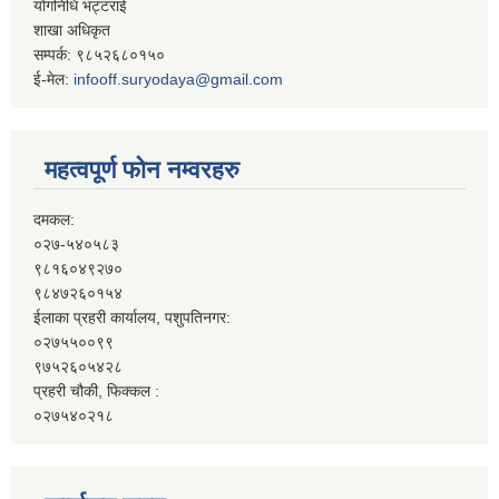
योगनिधि भट्टराई
शाखा अधिकृत
सम्पर्क: ९८५२६८०१५०
ई-मेल:
infooff.suryodaya@gmail.com
महत्वपूर्ण फोन नम्वरहरु
दमकल:
०२७-५४०५८३
९८१६०४९२७०
९८४७२६०१५४
ईलाका प्रहरी कार्यालय, पशुपतिनगर:
०२७५५००९९
९७५२६०५४२८
प्रहरी चौकी, फिक्कल :
०२७५४०२१८