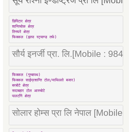
सूर्य रोश्नी इण्डष्ट्रिज प्रा लि [Mo
छिपिटार क्षेत्र

शान्तिचोक क्षेत्र

तिनघरे क्षेत्र

फिक्कल (झापा स्ट्याण्ड तर्फ)
सौर्य इनर्जी प्रा. लि.[Mobile : 98
फिक्कल (गुम्बापथ)

फिक्कल साईप्रशान्ति टोल/माथिल्लो बजार)

बरबोटे क्षेत्र

सदाबहार टोल आरुबोटे

पालटाँगे क्षेत्र
सोलार होम्स प्रा लि नेपाल [Mobile