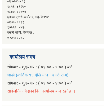
०२७-५४०५८३
९८१६०४९२७०
९८४७२६०१५४
ईलाका प्रहरी कार्यालय, पशुपतिनगर:
०२७५५००९९
९७५२६०५४२८
प्रहरी चौकी, फिक्कल :
०२७५४०२१८
कार्यालय समय
सोमबार - शुक्रबार : ( ०९:०० - ५:०० ) बजे
जाडो (कार्तिक १६ देखि माघ १५ गते सम्म)
सोमबार - शुक्रबार : ( ०९:०० - ४:०० ) बजे
सार्वजनिक बिदाका दिन कार्यालय बन्द रहनेछ ।