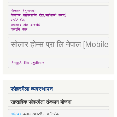
फिक्कल (गुम्बापथ)

फिक्कल साईप्रशान्ति टोल/माथिल्लो बजार)

बरबोटे क्षेत्र

सदाबहार टोल आरुबोटे

पालटाँगे क्षेत्र
सोलार होम्स प्रा लि नेपाल [Mobile
तिनखुट्टे देखि पशुपतिनगर
फोहरमैला व्यवस्थापन
साप्ताहिक फोहरमैला संकलन योजना
आईतबार-
कन्याम-पालटाँगे- शान्तिचोक