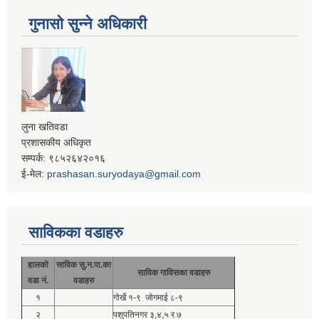
गुनासो सुन्ने अधिकारी
लुना खतिवडा
प्रशासकीय अधिकृत
सम्पर्क: ९८५२६४२०१६
ई-मेल:
prashasan.suryodaya@gmail.com
साविकका वडाहरु
हालको
साविक सु.न.पा.का
साविक गाविसका वडाहरु
वडा नं.
वडाहरु
१
गोर्खे १-९ जोगमाई ८-९
२
पशुपतिनगर ३,४,५ र ७