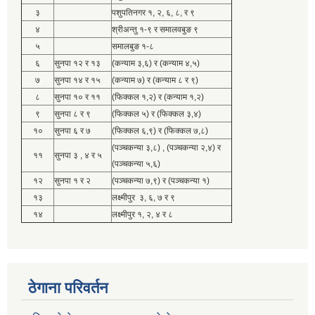
३
पशुपतिनगर १, २, ६, ८, र ९
४
श्रीअन्तु १-९ र समालवबुङ ९
५
समालबुङ १-८
६
सुनपा १२ र १३
(कन्याम ३,६) र (कन्याम ४,५)
७
सुनपा १४ र १५
(कन्याम ७) र (कन्याम ८ र ९)
८
सुनपा १० र ११
(फिक्कल १,२) र (कन्याम १,२)
९
सुनपा ८ र ९
(फिक्कल ५) र (फिक्कल ३,४)
१०
सुनपा ६ र ७
(फिक्कल ६,९) र (फिक्कल ७,८)
(पञ्चकन्या ३,८) , (पञ्चकन्या २,४) र
११
सुनपा ३ , ४ र ५
(पञ्चकन्या ५,६)
१२
सुनपा १ र २
(पञ्चकन्या ७,९) र (पञ्चकन्या १)
१३
लक्ष्मीपुर ३, ६, ७ र ९
१४
लक्ष्मीपुर १, २, ४ र ८
ठेगाना परिवर्तन