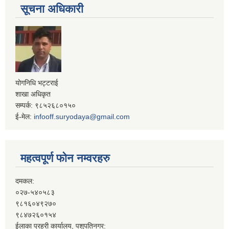
सूचना अधिकारी
योगनिधि भट्टराई
शाखा अधिकृत
सम्पर्क: ९८५२६८०१५०
ई-मेल:
infooff.suryodaya@gmail.com
महत्वपूर्ण फोन नम्वरहरु
दमकल:
०२७-५४०५८३
९८१६०४९२७०
९८४७२६०१५४
ईलाका प्रहरी कार्यालय, पशुपतिनगर: