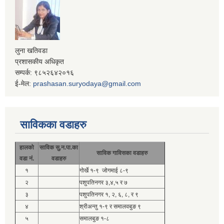
लुना खतिवडा
प्रशासकीय अधिकृत
सम्पर्क: ९८५२६४२०१६
ई-मेल:
prashasan.suryodaya@gmail.com
साविकका वडाहरु
हालको
साविक सु.न.पा.का
साविक गाविसका वडाहरु
वडा नं.
वडाहरु
१
गोर्खे १-९ जोगमाई ८-९
२
पशुपतिनगर ३,४,५ र ७
३
पशुपतिनगर १, २, ६, ८, र ९
४
श्रीअन्तु १-९ र समालवबुङ ९
५
समालबुङ १-८