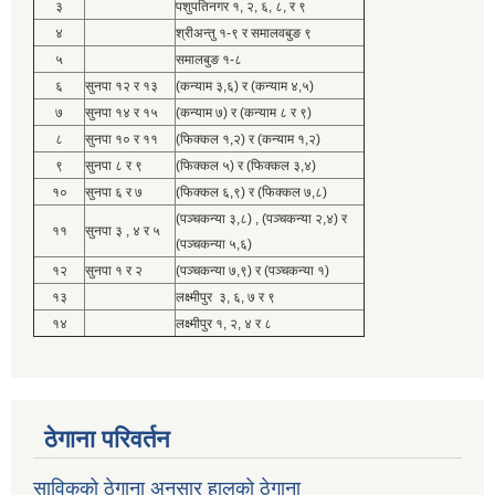
३
पशुपतिनगर १, २, ६, ८, र ९
४
श्रीअन्तु १-९ र समालवबुङ ९
५
समालबुङ १-८
६
सुनपा १२ र १३
(कन्याम ३,६) र (कन्याम ४,५)
७
सुनपा १४ र १५
(कन्याम ७) र (कन्याम ८ र ९)
८
सुनपा १० र ११
(फिक्कल १,२) र (कन्याम १,२)
९
सुनपा ८ र ९
(फिक्कल ५) र (फिक्कल ३,४)
१०
सुनपा ६ र ७
(फिक्कल ६,९) र (फिक्कल ७,८)
(पञ्चकन्या ३,८) , (पञ्चकन्या २,४) र
११
सुनपा ३ , ४ र ५
(पञ्चकन्या ५,६)
१२
सुनपा १ र २
(पञ्चकन्या ७,९) र (पञ्चकन्या १)
१३
लक्ष्मीपुर ३, ६, ७ र ९
१४
लक्ष्मीपुर १, २, ४ र ८
ठेगाना परिवर्तन
साविकको ठेगाना अनुसार हालको ठेगाना