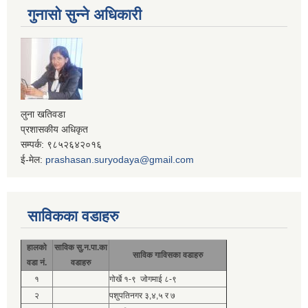
गुनासो सुन्ने अधिकारी
लुना खतिवडा
प्रशासकीय अधिकृत
सम्पर्क: ९८५२६४२०१६
ई-मेल:
prashasan.suryodaya@gmail.com
साविकका वडाहरु
हालको
साविक सु.न.पा.का
साविक गाविसका वडाहरु
वडा नं.
वडाहरु
१
गोर्खे १-९ जोगमाई ८-९
२
पशुपतिनगर ३,४,५ र ७