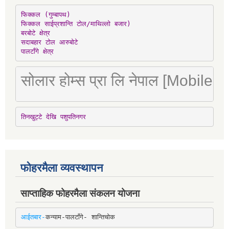
फिक्कल (गुम्बापथ)

फिक्कल साईप्रशान्ति टोल/माथिल्लो बजार)

बरबोटे क्षेत्र

सदाबहार टोल आरुबोटे

पालटाँगे क्षेत्र
सोलार होम्स प्रा लि नेपाल [Mobile
तिनखुट्टे देखि पशुपतिनगर
फोहरमैला व्यवस्थापन
साप्ताहिक फोहरमैला संकलन योजना
आईतबार-
कन्याम-पालटाँगे- शान्तिचोक