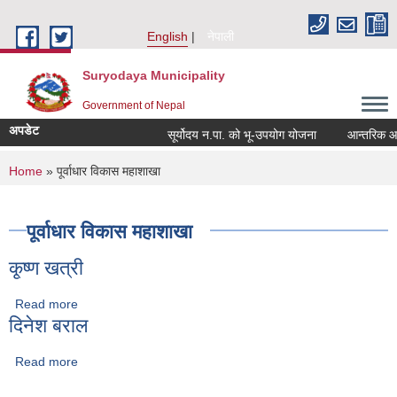
Skip to main content
English
नेपाली
Suryodaya Municipality
Government of Nepal
अपडेट
सूर्योदय न.पा. को भू-उपयोग योजना
आन्तरिक आय ठे
You are here
Home
» पूर्वाधार विकास महाशाखा
पूर्वाधार विकास महाशाखा
कृ्ष्ण खत्री
Read more
about कृ्ष्ण खत्री
दिनेश बराल
Read more
about दिनेश बराल