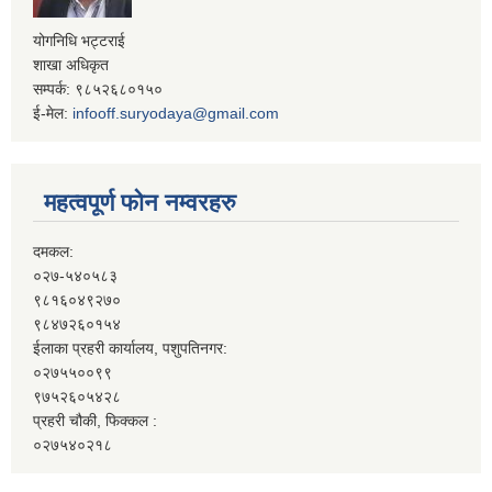
योगनिधि भट्टराई
शाखा अधिकृत
सम्पर्क: ९८५२६८०१५०
ई-मेल:
infooff.suryodaya@gmail.com
महत्वपूर्ण फोन नम्वरहरु
दमकल:
०२७-५४०५८३
९८१६०४९२७०
९८४७२६०१५४
ईलाका प्रहरी कार्यालय, पशुपतिनगर:
०२७५५००९९
९७५२६०५४२८
प्रहरी चौकी, फिक्कल :
०२७५४०२१८