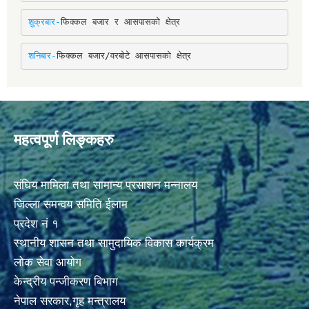
शुक्रबार-
फिक्कल बजार र आसपासको क्षेत्र
शनिबार-
फिक्कल बजार/वरबोटे आसपासको क्षेत्र
महत्वपूर्ण लिङ्कहरु
संघिय मामिला तथा सामान्य प्रसाशन मन्नालय
जिल्ला समन्वय समिति ईलाम
प्रदेश नं १
स्थानीय शासन तथा सामुदायिक विकास कार्यक्रम
लोक सेवा आयोग
केन्द्रीय पन्जीकरण बिभाग
नेपाल सरकार,गृह मन्त्रालय