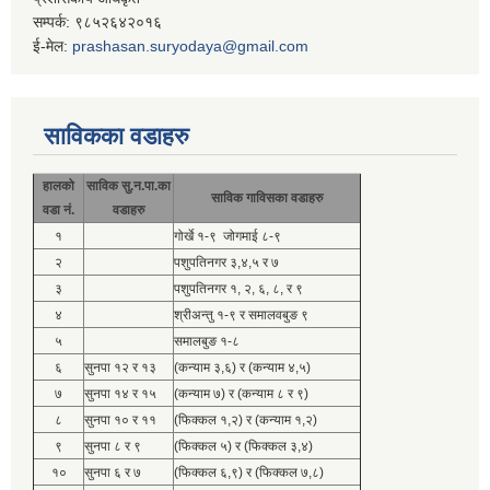
सम्पर्क: ९८५२६४२०१६
ई-मेल:
prashasan.suryodaya@gmail.com
साविकका वडाहरु
हालको
साविक सु.न.पा.का
साविक गाविसका वडाहरु
वडा नं.
वडाहरु
१
गोर्खे १-९ जोगमाई ८-९
२
पशुपतिनगर ३,४,५ र ७
३
पशुपतिनगर १, २, ६, ८, र ९
४
श्रीअन्तु १-९ र समालवबुङ ९
५
समालबुङ १-८
६
सुनपा १२ र १३
(कन्याम ३,६) र (कन्याम ४,५)
७
सुनपा १४ र १५
(कन्याम ७) र (कन्याम ८ र ९)
८
सुनपा १० र ११
(फिक्कल १,२) र (कन्याम १,२)
९
सुनपा ८ र ९
(फिक्कल ५) र (फिक्कल ३,४)
१०
सुनपा ६ र ७
(फिक्कल ६,९) र (फिक्कल ७,८)