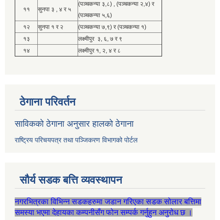
(पञ्चकन्या ३,८) , (पञ्चकन्या २,४) र
११
सुनपा ३ , ४ र ५
(पञ्चकन्या ५,६)
१२
सुनपा १ र २
(पञ्चकन्या ७,९) र (पञ्चकन्या १)
१३
लक्ष्मीपुर ३, ६, ७ र ९
१४
लक्ष्मीपुर १, २, ४ र ८
ठेगाना परिवर्तन
साविकको ठेगाना अनुसार हालको ठेगाना
राष्ट्रिय परिचयपत्र तथा पञ्जिकरण विभागको पोर्टल
सौर्य सडक बत्ति व्यवस्थापन
नगरभित्रका विभिन्न सडकहरुमा जडान गरिएका सडक सोलार बत्तिमा
समस्या भएमा देहायका कम्पनीसँग फोन सम्पर्क गर्नुहुन अनुरोध छ ।