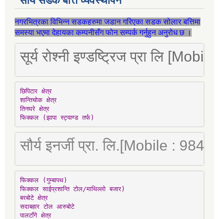
सौर्य सडक बत्ति व्यवस्थापन
नगरभित्रका विभिन्न सडकहरुमा जडान गरिएका सडक सोलार बत्तिमा
समस्या भएमा देहायका कम्पनीसँग फोन सम्पर्क गर्नुहुन अनुरोध छ ।
सूर्य रोश्नी इण्डष्ट्रिज प्रा लि [Mo
छिपिटार क्षेत्र

शान्तिचोक क्षेत्र

तिनघरे क्षेत्र

फिक्कल (झापा स्ट्याण्ड तर्फ)
सौर्य इनर्जी प्रा. लि.[Mobile : 98
फिक्कल (गुम्बापथ)

फिक्कल साईप्रशान्ति टोल/माथिल्लो बजार)

बरबोटे क्षेत्र

सदाबहार टोल आरुबोटे

पालटाँगे क्षेत्र