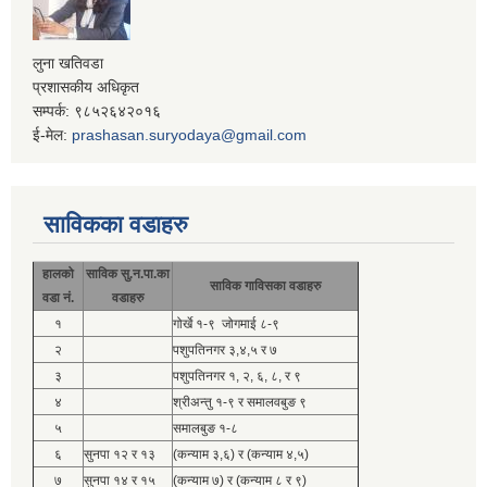
लुना खतिवडा
प्रशासकीय अधिकृत
सम्पर्क: ९८५२६४२०१६
ई-मेल:
prashasan.suryodaya@gmail.com
साविकका वडाहरु
हालको
साविक सु.न.पा.का
साविक गाविसका वडाहरु
वडा नं.
वडाहरु
१
गोर्खे १-९ जोगमाई ८-९
२
पशुपतिनगर ३,४,५ र ७
३
पशुपतिनगर १, २, ६, ८, र ९
४
श्रीअन्तु १-९ र समालवबुङ ९
५
समालबुङ १-८
६
सुनपा १२ र १३
(कन्याम ३,६) र (कन्याम ४,५)
७
सुनपा १४ र १५
(कन्याम ७) र (कन्याम ८ र ९)