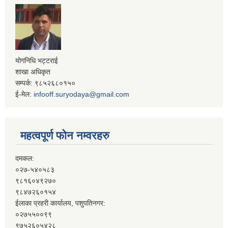
योगनिधि भट्टराई
शाखा अधिकृत
सम्पर्क: ९८५२६८०१५०
ई-मेल:
infooff.suryodaya@gmail.com
महत्वपूर्ण फोन नम्वरहरु
दमकल:
०२७-५४०५८३
९८१६०४९२७०
९८४७२६०१५४
ईलाका प्रहरी कार्यालय, पशुपतिनगर:
०२७५५००९९
९७५२६०५४२८