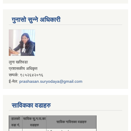
गुनासो सुन्ने अधिकारी
लुना खतिवडा
प्रशासकीय अधिकृत
सम्पर्क: ९८५२६४२०१६
ई-मेल:
prashasan.suryodaya@gmail.com
साविकका वडाहरु
हालको
साविक सु.न.पा.का
साविक गाविसका वडाहरु
वडा नं.
वडाहरु