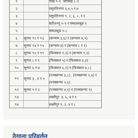
१
गोर्खे १-९ जोगमाई ८-९
२
पशुपतिनगर ३,४,५ र ७
३
पशुपतिनगर १, २, ६, ८, र ९
४
श्रीअन्तु १-९ र समालवबुङ ९
५
समालबुङ १-८
६
सुनपा १२ र १३
(कन्याम ३,६) र (कन्याम ४,५)
७
सुनपा १४ र १५
(कन्याम ७) र (कन्याम ८ र ९)
८
सुनपा १० र ११
(फिक्कल १,२) र (कन्याम १,२)
९
सुनपा ८ र ९
(फिक्कल ५) र (फिक्कल ३,४)
१०
सुनपा ६ र ७
(फिक्कल ६,९) र (फिक्कल ७,८)
(पञ्चकन्या ३,८) , (पञ्चकन्या २,४) र
११
सुनपा ३ , ४ र ५
(पञ्चकन्या ५,६)
१२
सुनपा १ र २
(पञ्चकन्या ७,९) र (पञ्चकन्या १)
१३
लक्ष्मीपुर ३, ६, ७ र ९
१४
लक्ष्मीपुर १, २, ४ र ८
ठेगाना परिवर्तन