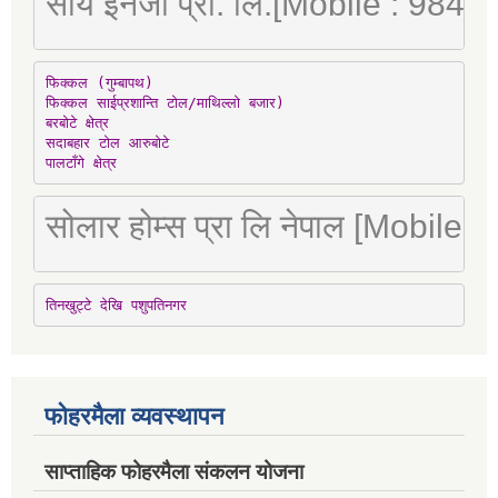
सौर्य इनर्जी प्रा. लि.[Mobile : 98
फिक्कल (गुम्बापथ)

फिक्कल साईप्रशान्ति टोल/माथिल्लो बजार)

बरबोटे क्षेत्र

सदाबहार टोल आरुबोटे

पालटाँगे क्षेत्र
सोलार होम्स प्रा लि नेपाल [Mobile
तिनखुट्टे देखि पशुपतिनगर
फोहरमैला व्यवस्थापन
साप्ताहिक फोहरमैला संकलन योजना