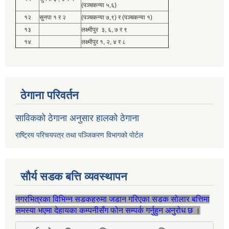
(पञ्चकन्या ५,६)
१२
सुनपा १ र २
(पञ्चकन्या ७,९) र (पञ्चकन्या १)
१३
लक्ष्मीपुर ३, ६, ७ र ९
१४
लक्ष्मीपुर १, २, ४ र ८
ठेगाना परिवर्तन
साविकको ठेगाना अनुसार हालको ठेगाना
राष्ट्रिय परिचयपत्र तथा पञ्जिकरण विभागको पोर्टल
सौर्य सडक बत्ति व्यवस्थापन
नगरभित्रका विभिन्न सडकहरुमा जडान गरिएका सडक सोलार बत्तिमा
समस्या भएमा देहायका कम्पनीसँग फोन सम्पर्क गर्नुहुन अनुरोध छ ।