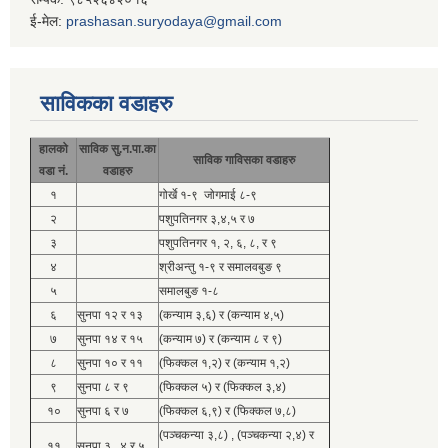
ई-मेल:
prashasan.suryodaya@gmail.com
साविकका वडाहरु
हालको
साविक सु.न.पा.का
साविक गाविसका वडाहरु
वडा नं.
वडाहरु
१
गोर्खे १-९ जोगमाई ८-९
२
पशुपतिनगर ३,४,५ र ७
३
पशुपतिनगर १, २, ६, ८, र ९
४
श्रीअन्तु १-९ र समालवबुङ ९
५
समालबुङ १-८
६
सुनपा १२ र १३
(कन्याम ३,६) र (कन्याम ४,५)
७
सुनपा १४ र १५
(कन्याम ७) र (कन्याम ८ र ९)
८
सुनपा १० र ११
(फिक्कल १,२) र (कन्याम १,२)
९
सुनपा ८ र ९
(फिक्कल ५) र (फिक्कल ३,४)
१०
सुनपा ६ र ७
(फिक्कल ६,९) र (फिक्कल ७,८)
(पञ्चकन्या ३,८) , (पञ्चकन्या २,४) र
११
सुनपा ३ , ४ र ५