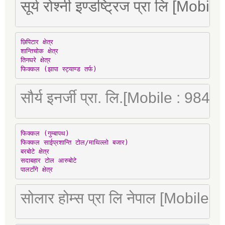
सूर्य रोश्नी इण्डष्ट्रिज प्रा लि [Mo
छिपिटार क्षेत्र

शान्तिचोक क्षेत्र

तिनघरे क्षेत्र

फिक्कल (झापा स्ट्याण्ड तर्फ)
सौर्य इनर्जी प्रा. लि.[Mobile : 98
फिक्कल (गुम्बापथ)

फिक्कल साईप्रशान्ति टोल/माथिल्लो बजार)

बरबोटे क्षेत्र

सदाबहार टोल आरुबोटे

पालटाँगे क्षेत्र
सोलार होम्स प्रा लि नेपाल [Mobile