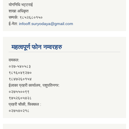
योगनिधि भट्टराई
शाखा अधिकृत
सम्पर्क: ९८५२६८०१५०
ई-मेल:
infooff.suryodaya@gmail.com
महत्वपूर्ण फोन नम्वरहरु
दमकल:
०२७-५४०५८३
९८१६०४९२७०
९८४७२६०१५४
ईलाका प्रहरी कार्यालय, पशुपतिनगर:
०२७५५००९९
९७५२६०५४२८
प्रहरी चौकी, फिक्कल :
०२७५४०२१८