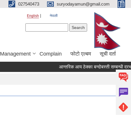
027540473
suryodayamun@gmail.com
English
नेपाली
Search form
Search
r Management
Complain
फोटो एल्बम
सूची दर्ता
आन्तरिक आय ठेक्का बन्दोबस्ती सम्बन्धी दरभा