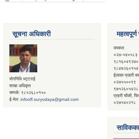
सूचना अधिकारी
महत्वपूर्
दमकल:
०२७-५४०५८३
९८१६०४९२७०
९८४७२६०१५४
ईलाका प्रहरी का
योगनिधि भट्टराई
०२७५५००९९
शाखा अधिकृत
९७५२६०५४२८
सम्पर्क: ९८५२६८०१५०
प्रहरी चौकी, फि
ई-मेल:
infooff.suryodaya@gmail.com
०२७५४०२१८
साविकका