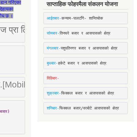
जडान गरिएका
साप्ताहिक फोहरमैला संकलन योजना
देहायका
ुरोध छ ।
आईतबार-
कन्याम-पालटाँगे- शान्तिचोक
ष्ट्रिज प्रा लि [Mobile: 9851034034]
सोमबार-
तिनघरे बजार र आसपासको क्षेत्र
मंगलबार-
पशुपतिनगर बजार र आसपासको क्षेत्र
बुधबार-
हर्कटे बजार र आसपासको क्षेत्र
विहिबार-
ा. लि.[Mobile : 9842780266]
शुक्रबार-
फिक्कल बजार र आसपासको क्षेत्र
शनिबार-
फिक्कल बजार/वरबोटे आसपासको क्षेत्र
बजार)
