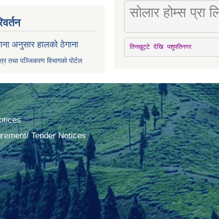
सोलार होम्स प्रा
िवर्तन
ाना अनुसार हालको ठेगाना
तिनखुट्टे देखि पशुपतिनगर
पत्र तथा पञ्जिकरण विभागको पोर्टल
tices
urement/ Tender Notices