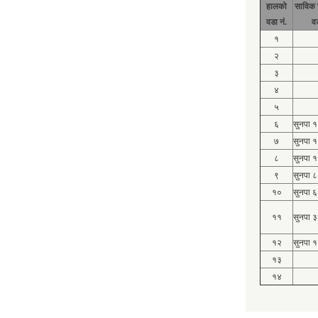
हालको
साविक 
वडा नं.
व
१
२
३
४
५
६
सुनपा 
७
सुनपा 
८
सुनपा 
९
सुनपा ८
१०
सुनपा ६
११
सुनपा ३
१२
सुनपा १
१३
१४