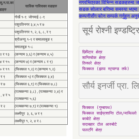
नगरभित्रका विभिन्न सडकहरुमा 
सु.न.पा.का
साविक गाविसका वडाहरु
सडक सोलार बत्तिमा समस्या भएमा 
डाहरु
कम्पनीसँग फोन सम्पर्क गर्नुहुन अन
गोर्खे १-९ जोगमाई ८-९
पशुपतिनगर ३,४,५ र ७
सूर्य रोश्नी इण्ड
पशुपतिनगर १, २, ६, ८, र ९
श्रीअन्तु १-९ र समालवबुङ ९
समालबुङ १-८
छिपिटार क्षेत्र

१२ र १३
(कन्याम ३,६) र (कन्याम ४,५)
शान्तिचोक क्षेत्र

१४ र १५
(कन्याम ७) र (कन्याम ८ र ९)
तिनघरे क्षेत्र

फिक्कल (झापा स्ट्याण्ड तर्फ)
१० र ११
(फिक्कल १,२) र (कन्याम १,२)
 र ९
(फिक्कल ५) र (फिक्कल ३,४)
सौर्य इनर्जी प्र
 र ७
(फिक्कल ६,९) र (फिक्कल ७,८)
(पञ्चकन्या ३,८) , (पञ्चकन्या २,४) र
 , ४ र ५
(पञ्चकन्या ५,६)
 र २
(पञ्चकन्या ७,९) र (पञ्चकन्या १)
फिक्कल (गुम्बापथ)

फिक्कल साईप्रशान्ति टोल/माथिल्लो 
लक्ष्मीपुर ३, ६, ७ र ९
बरबोटे क्षेत्र

लक्ष्मीपुर १, २, ४ र ८
सदाबहार टोल आरुबोटे

पालटाँगे क्षेत्र