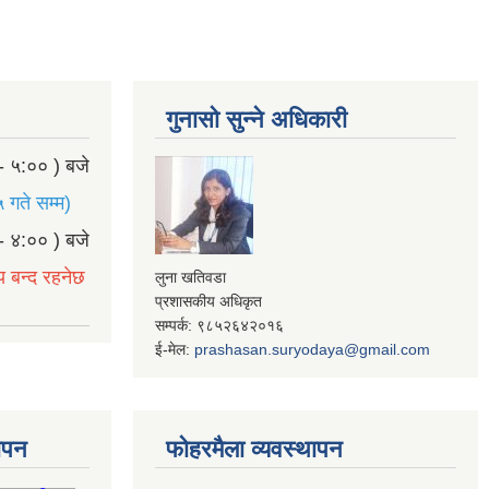
गुनासो सुन्ने अधिकारी
- ५:०० ) बजे
 गते सम्म)
- ४:०० ) बजे
य बन्द रहनेछ
लुना खतिवडा
प्रशासकीय अधिकृत
सम्पर्क: ९८५२६४२०१६
ई-मेल:
prashasan.suryodaya@gmail.com
थापन
फोहरमैला व्यवस्थापन