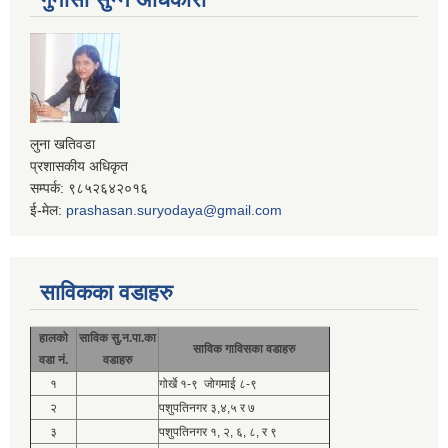
लुना खतिवडा
प्रशासकीय अधिकृत
सम्पर्क: ९८५२६४२०१६
ई-मेल:
prashasan.suryodaya@gmail.com
साविकका वडाहरु
हालको
साविक सु.न.पा.का
साविक गाविसका वडाहरु
वडा नं.
वडाहरु
१
गोर्खे १-९ जोगमाई ८-९
२
पशुपतिनगर ३,४,५ र ७
३
पशुपतिनगर १, २, ६, ८, र ९