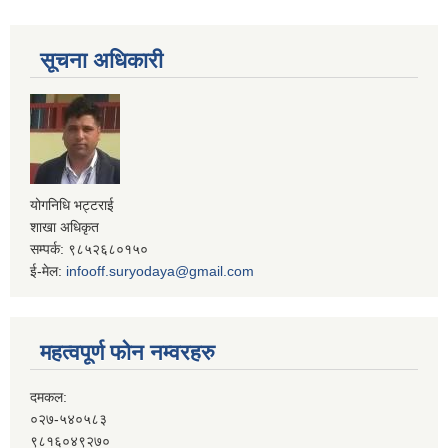
सूचना अधिकारी
योगनिधि भट्टराई
शाखा अधिकृत
सम्पर्क: ९८५२६८०१५०
ई-मेल:
infooff.suryodaya@gmail.com
महत्वपूर्ण फोन नम्वरहरु
दमकल:
०२७-५४०५८३
९८१६०४९२७०