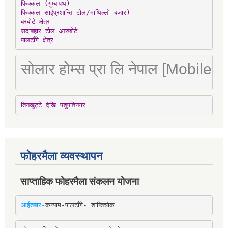
फिक्कल (गुम्बापथ)

फिक्कल साईप्रशान्ति टोल/माथिल्लो बजार)

बरबोटे क्षेत्र

सदाबहार टोल आरुबोटे

पालटाँगे क्षेत्र
सोलार होम्स प्रा लि नेपाल [Mobile
तिनखुट्टे देखि पशुपतिनगर
फोहरमैला व्यवस्थापन
साप्ताहिक फोहरमैला संकलन योजना
आईतबार-
कन्याम-पालटाँगे- शान्तिचोक