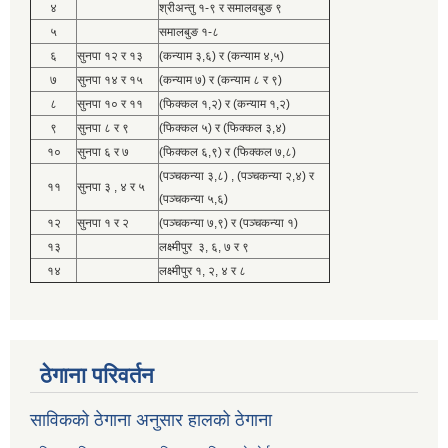
४
श्रीअन्तु १-९ र समालवबुङ ९
५
समालबुङ १-८
६
सुनपा १२ र १३
(कन्याम ३,६) र (कन्याम ४,५)
७
सुनपा १४ र १५
(कन्याम ७) र (कन्याम ८ र ९)
८
सुनपा १० र ११
(फिक्कल १,२) र (कन्याम १,२)
९
सुनपा ८ र ९
(फिक्कल ५) र (फिक्कल ३,४)
१०
सुनपा ६ र ७
(फिक्कल ६,९) र (फिक्कल ७,८)
(पञ्चकन्या ३,८) , (पञ्चकन्या २,४) र
११
सुनपा ३ , ४ र ५
(पञ्चकन्या ५,६)
१२
सुनपा १ र २
(पञ्चकन्या ७,९) र (पञ्चकन्या १)
१३
लक्ष्मीपुर ३, ६, ७ र ९
१४
लक्ष्मीपुर १, २, ४ र ८
ठेगाना परिवर्तन
साविकको ठेगाना अनुसार हालको ठेगाना