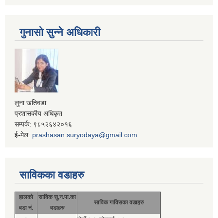
गुनासो सुन्ने अधिकारी
लुना खतिवडा
प्रशासकीय अधिकृत
सम्पर्क: ९८५२६४२०१६
ई-मेल:
prashasan.suryodaya@gmail.com
साविकका वडाहरु
हालको
साविक सु.न.पा.का
साविक गाविसका वडाहरु
वडा नं.
वडाहरु