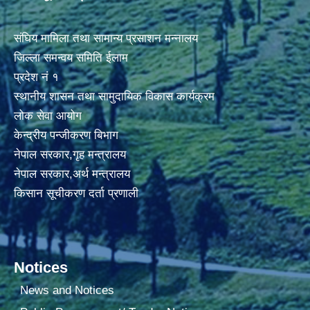
संघिय मामिला तथा सामान्य प्रसाशन मन्नालय
जिल्ला समन्वय समिति ईलाम
प्रदेश नं १
स्थानीय शासन तथा सामुदायिक विकास कार्यक्रम
लोक सेवा आयोग
केन्द्रीय पन्जीकरण बिभाग
नेपाल सरकार,गृह मन्त्रालय
नेपाल सरकार,अर्थ मन्त्रालय
किसान सूचीकरण दर्ता प्रणाली
Notices
News and Notices