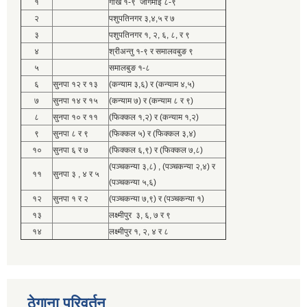
१
गोर्खे १-९ जोगमाई ८-९
२
पशुपतिनगर ३,४,५ र ७
३
पशुपतिनगर १, २, ६, ८, र ९
४
श्रीअन्तु १-९ र समालवबुङ ९
५
समालबुङ १-८
६
सुनपा १२ र १३
(कन्याम ३,६) र (कन्याम ४,५)
७
सुनपा १४ र १५
(कन्याम ७) र (कन्याम ८ र ९)
८
सुनपा १० र ११
(फिक्कल १,२) र (कन्याम १,२)
९
सुनपा ८ र ९
(फिक्कल ५) र (फिक्कल ३,४)
१०
सुनपा ६ र ७
(फिक्कल ६,९) र (फिक्कल ७,८)
(पञ्चकन्या ३,८) , (पञ्चकन्या २,४) र
११
सुनपा ३ , ४ र ५
(पञ्चकन्या ५,६)
१२
सुनपा १ र २
(पञ्चकन्या ७,९) र (पञ्चकन्या १)
१३
लक्ष्मीपुर ३, ६, ७ र ९
१४
लक्ष्मीपुर १, २, ४ र ८
ठेगाना परिवर्तन