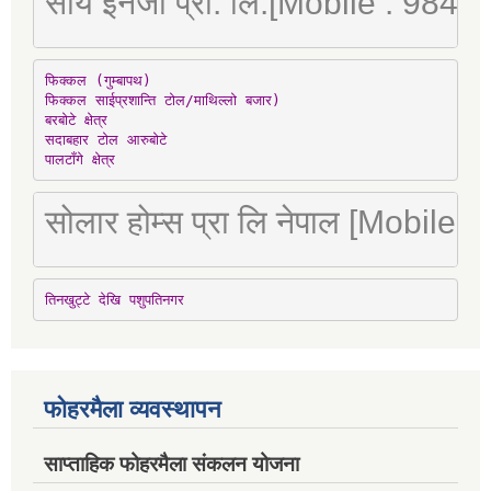
सौर्य इनर्जी प्रा. लि.[Mobile : 98
फिक्कल (गुम्बापथ)

फिक्कल साईप्रशान्ति टोल/माथिल्लो बजार)

बरबोटे क्षेत्र

सदाबहार टोल आरुबोटे

पालटाँगे क्षेत्र
सोलार होम्स प्रा लि नेपाल [Mobile
तिनखुट्टे देखि पशुपतिनगर
फोहरमैला व्यवस्थापन
साप्ताहिक फोहरमैला संकलन योजना