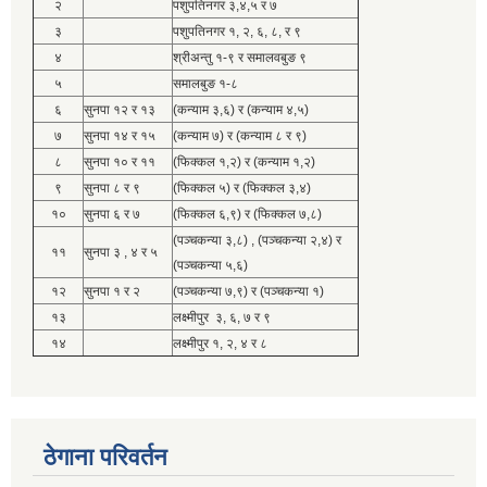
२
पशुपतिनगर ३,४,५ र ७
३
पशुपतिनगर १, २, ६, ८, र ९
४
श्रीअन्तु १-९ र समालवबुङ ९
५
समालबुङ १-८
६
सुनपा १२ र १३
(कन्याम ३,६) र (कन्याम ४,५)
७
सुनपा १४ र १५
(कन्याम ७) र (कन्याम ८ र ९)
८
सुनपा १० र ११
(फिक्कल १,२) र (कन्याम १,२)
९
सुनपा ८ र ९
(फिक्कल ५) र (फिक्कल ३,४)
१०
सुनपा ६ र ७
(फिक्कल ६,९) र (फिक्कल ७,८)
(पञ्चकन्या ३,८) , (पञ्चकन्या २,४) र
११
सुनपा ३ , ४ र ५
(पञ्चकन्या ५,६)
१२
सुनपा १ र २
(पञ्चकन्या ७,९) र (पञ्चकन्या १)
१३
लक्ष्मीपुर ३, ६, ७ र ९
१४
लक्ष्मीपुर १, २, ४ र ८
ठेगाना परिवर्तन