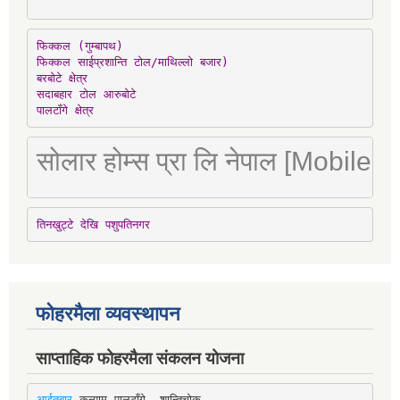
फिक्कल (गुम्बापथ)

फिक्कल साईप्रशान्ति टोल/माथिल्लो बजार)

बरबोटे क्षेत्र

सदाबहार टोल आरुबोटे

पालटाँगे क्षेत्र
सोलार होम्स प्रा लि नेपाल [Mobile
तिनखुट्टे देखि पशुपतिनगर
फोहरमैला व्यवस्थापन
साप्ताहिक फोहरमैला संकलन योजना
आईतबार-
कन्याम-पालटाँगे- शान्तिचोक