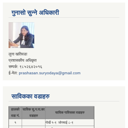
गुनासो सुन्ने अधिकारी
लुना खतिवडा
प्रशासकीय अधिकृत
सम्पर्क: ९८५२६४२०१६
ई-मेल:
prashasan.suryodaya@gmail.com
साविकका वडाहरु
हालको
साविक सु.न.पा.का
साविक गाविसका वडाहरु
वडा नं.
वडाहरु
१
गोर्खे १-९ जोगमाई ८-९