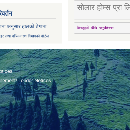
सोलार होम्स प्रा
िवर्तन
ाना अनुसार हालको ठेगाना
तिनखुट्टे देखि पशुपतिनगर
पत्र तथा पञ्जिकरण विभागको पोर्टल
tices
urement/ Tender Notices