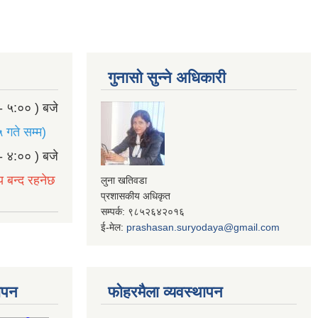
गुनासो सुन्ने अधिकारी
- ५:०० ) बजे
 गते सम्म)
- ४:०० ) बजे
य बन्द रहनेछ
लुना खतिवडा
प्रशासकीय अधिकृत
सम्पर्क: ९८५२६४२०१६
ई-मेल:
prashasan.suryodaya@gmail.com
थापन
फोहरमैला व्यवस्थापन