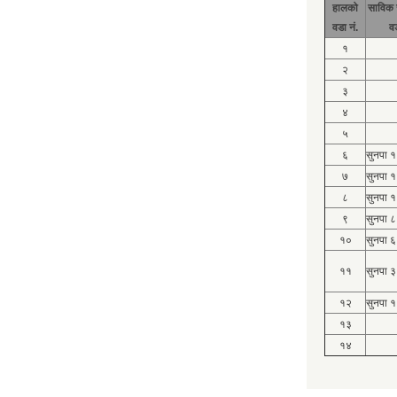
हालको
साविक 
वडा नं.
व
१
२
३
४
५
६
सुनपा 
७
सुनपा 
८
सुनपा 
९
सुनपा ८
१०
सुनपा ६
११
सुनपा ३
१२
सुनपा १
१३
१४