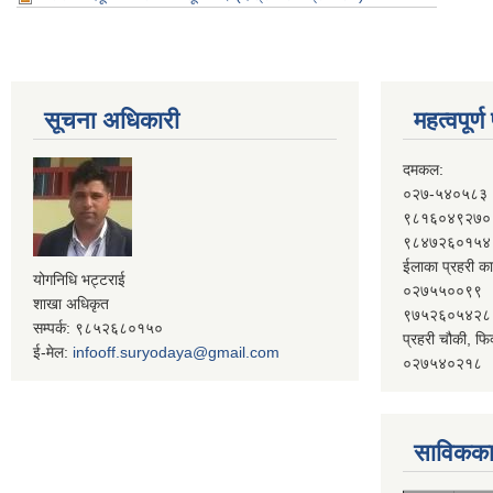
सूचना अधिकारी
महत्वपूर्
दमकल:
०२७-५४०५८३
९८१६०४९२७०
९८४७२६०१५४
ईलाका प्रहरी का
योगनिधि भट्टराई
०२७५५००९९
शाखा अधिकृत
९७५२६०५४२८
सम्पर्क: ९८५२६८०१५०
प्रहरी चौकी, फि
ई-मेल:
infooff.suryodaya@gmail.com
०२७५४०२१८
साविकका