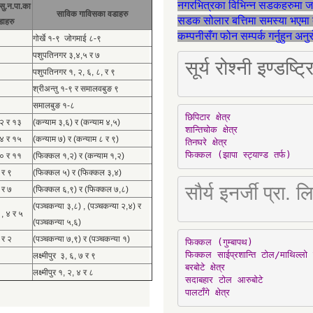
नगरभित्रका विभिन्न सडकहरुमा 
सु.न.पा.का
साविक गाविसका वडाहरु
सडक सोलार बत्तिमा समस्या भएमा 
डाहरु
कम्पनीसँग फोन सम्पर्क गर्नुहुन अन
गोर्खे १-९ जोगमाई ८-९
पशुपतिनगर ३,४,५ र ७
सूर्य रोश्नी इण्ड
पशुपतिनगर १, २, ६, ८, र ९
श्रीअन्तु १-९ र समालवबुङ ९
समालबुङ १-८
छिपिटार क्षेत्र

१२ र १३
(कन्याम ३,६) र (कन्याम ४,५)
शान्तिचोक क्षेत्र

१४ र १५
(कन्याम ७) र (कन्याम ८ र ९)
तिनघरे क्षेत्र

फिक्कल (झापा स्ट्याण्ड तर्फ)
१० र ११
(फिक्कल १,२) र (कन्याम १,२)
 र ९
(फिक्कल ५) र (फिक्कल ३,४)
सौर्य इनर्जी प्र
 र ७
(फिक्कल ६,९) र (फिक्कल ७,८)
(पञ्चकन्या ३,८) , (पञ्चकन्या २,४) र
 , ४ र ५
(पञ्चकन्या ५,६)
 र २
(पञ्चकन्या ७,९) र (पञ्चकन्या १)
फिक्कल (गुम्बापथ)

फिक्कल साईप्रशान्ति टोल/माथिल्लो 
लक्ष्मीपुर ३, ६, ७ र ९
बरबोटे क्षेत्र

लक्ष्मीपुर १, २, ४ र ८
सदाबहार टोल आरुबोटे

पालटाँगे क्षेत्र