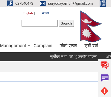
027540473
suryodayamun@gmail.com
English
नेपाली
Search form
Search
r Management
Complain
फोटो एल्बम
सूची दर्ता
सूर्योदय न.पा. को भू-उपयोग योजना
आन्तरिक 