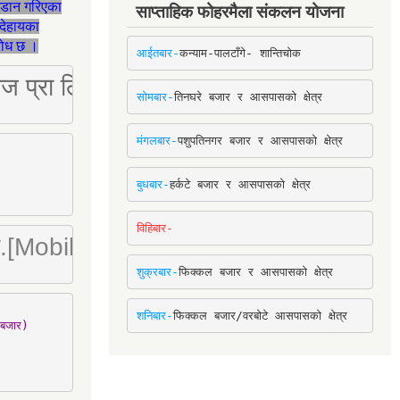
जडान गरिएका
साप्ताहिक फोहरमैला संकलन योजना
देहायका
ुरोध छ ।
आईतबार-
कन्याम-पालटाँगे- शान्तिचोक
ष्ट्रिज प्रा लि [Mobile: 9851034034]
सोमबार-
तिनघरे बजार र आसपासको क्षेत्र
मंगलबार-
पशुपतिनगर बजार र आसपासको क्षेत्र
बुधबार-
हर्कटे बजार र आसपासको क्षेत्र
विहिबार-
ा. लि.[Mobile : 9842780266]
शुक्रबार-
फिक्कल बजार र आसपासको क्षेत्र
शनिबार-
फिक्कल बजार/वरबोटे आसपासको क्षेत्र
बजार)
