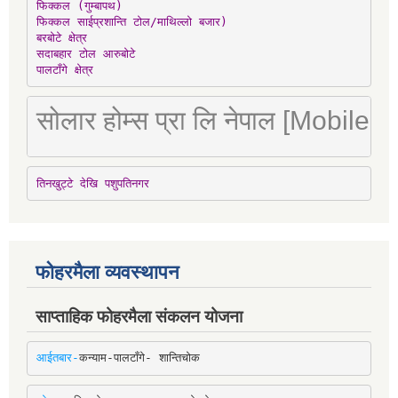
फिक्कल (गुम्बापथ)

फिक्कल साईप्रशान्ति टोल/माथिल्लो बजार)

बरबोटे क्षेत्र

सदाबहार टोल आरुबोटे

पालटाँगे क्षेत्र
सोलार होम्स प्रा लि नेपाल [Mobile
तिनखुट्टे देखि पशुपतिनगर
फोहरमैला व्यवस्थापन
साप्ताहिक फोहरमैला संकलन योजना
आईतबार-
कन्याम-पालटाँगे- शान्तिचोक