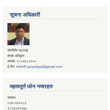
सूचना अधिकारी
योगनिधि भट्टराई
शाखा अधिकृत
सम्पर्क: ९८५२६८०१५०
ई-मेल:
infooff.suryodaya@gmail.com
महत्वपूर्ण फोन नम्वरहरु
दमकल:
०२७-५४०५८३
९८१६०४९२७०