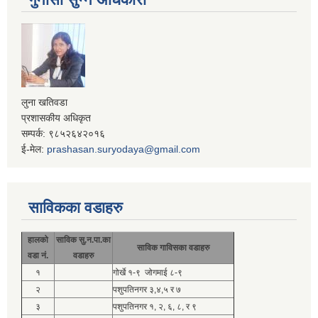
लुना खतिवडा
प्रशासकीय अधिकृत
सम्पर्क: ९८५२६४२०१६
ई-मेल:
prashasan.suryodaya@gmail.com
साविकका वडाहरु
हालको
साविक सु.न.पा.का
साविक गाविसका वडाहरु
वडा नं.
वडाहरु
१
गोर्खे १-९ जोगमाई ८-९
२
पशुपतिनगर ३,४,५ र ७
३
पशुपतिनगर १, २, ६, ८, र ९