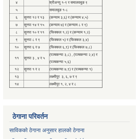
४
श्रीअन्तु १-९ र समालवबुङ ९
५
समालबुङ १-८
६
सुनपा १२ र १३
(कन्याम ३,६) र (कन्याम ४,५)
७
सुनपा १४ र १५
(कन्याम ७) र (कन्याम ८ र ९)
८
सुनपा १० र ११
(फिक्कल १,२) र (कन्याम १,२)
९
सुनपा ८ र ९
(फिक्कल ५) र (फिक्कल ३,४)
१०
सुनपा ६ र ७
(फिक्कल ६,९) र (फिक्कल ७,८)
(पञ्चकन्या ३,८) , (पञ्चकन्या २,४) र
११
सुनपा ३ , ४ र ५
(पञ्चकन्या ५,६)
१२
सुनपा १ र २
(पञ्चकन्या ७,९) र (पञ्चकन्या १)
१३
लक्ष्मीपुर ३, ६, ७ र ९
१४
लक्ष्मीपुर १, २, ४ र ८
ठेगाना परिवर्तन
साविकको ठेगाना अनुसार हालको ठेगाना