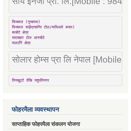
सौर्य इनर्जी प्रा. लि.[Mobile : 98
फिक्कल (गुम्बापथ)

फिक्कल साईप्रशान्ति टोल/माथिल्लो बजार)

बरबोटे क्षेत्र

सदाबहार टोल आरुबोटे

पालटाँगे क्षेत्र
सोलार होम्स प्रा लि नेपाल [Mobile
तिनखुट्टे देखि पशुपतिनगर
फोहरमैला व्यवस्थापन
साप्ताहिक फोहरमैला संकलन योजना