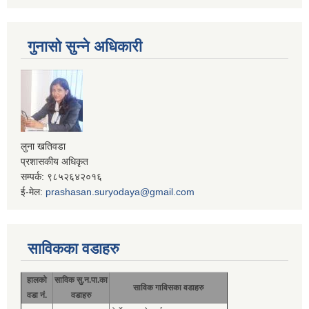
गुनासो सुन्ने अधिकारी
लुना खतिवडा
प्रशासकीय अधिकृत
सम्पर्क: ९८५२६४२०१६
ई-मेल:
prashasan.suryodaya@gmail.com
साविकका वडाहरु
हालको
साविक सु.न.पा.का
साविक गाविसका वडाहरु
वडा नं.
वडाहरु