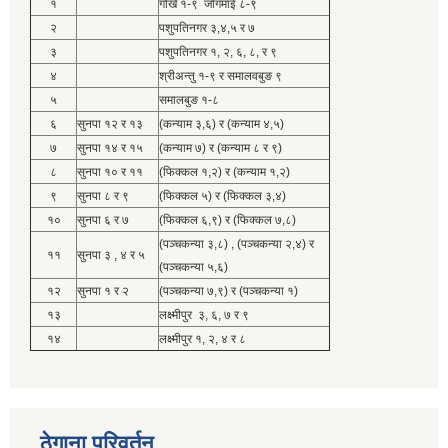
१
गोर्खे १-९ जोगमाई ८-९
२
पशुपतिनगर ३,४,५ र ७
३
पशुपतिनगर १, २, ६, ८, र ९
४
श्रीअन्तु १-९ र समालवबुङ ९
५
समालबुङ १-८
६
सुनपा १२ र १३
(कन्याम ३,६) र (कन्याम ४,५)
७
सुनपा १४ र १५
(कन्याम ७) र (कन्याम ८ र ९)
८
सुनपा १० र ११
(फिक्कल १,२) र (कन्याम १,२)
९
सुनपा ८ र ९
(फिक्कल ५) र (फिक्कल ३,४)
१०
सुनपा ६ र ७
(फिक्कल ६,९) र (फिक्कल ७,८)
(पञ्चकन्या ३,८) , (पञ्चकन्या २,४) र
११
सुनपा ३ , ४ र ५
(पञ्चकन्या ५,६)
१२
सुनपा १ र २
(पञ्चकन्या ७,९) र (पञ्चकन्या १)
१३
लक्ष्मीपुर ३, ६, ७ र ९
१४
लक्ष्मीपुर १, २, ४ र ८
ठेगाना परिवर्तन