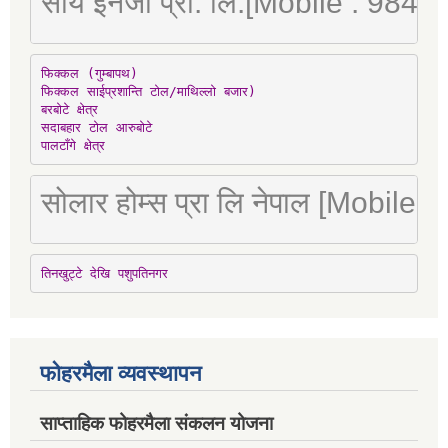
सौर्य इनर्जी प्रा. लि.[Mobile : 98
फिक्कल (गुम्बापथ)

फिक्कल साईप्रशान्ति टोल/माथिल्लो बजार)

बरबोटे क्षेत्र

सदाबहार टोल आरुबोटे

पालटाँगे क्षेत्र
सोलार होम्स प्रा लि नेपाल [Mobile
तिनखुट्टे देखि पशुपतिनगर
फोहरमैला व्यवस्थापन
साप्ताहिक फोहरमैला संकलन योजना