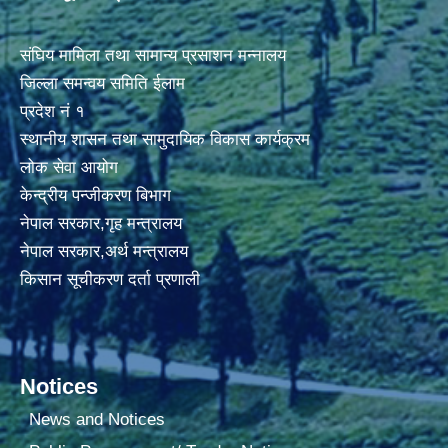
संघिय मामिला तथा सामान्य प्रसाशन मन्नालय
जिल्ला समन्वय समिति ईलाम
प्रदेश नं १
स्थानीय शासन तथा सामुदायिक विकास कार्यक्रम
लोक सेवा आयोग
केन्द्रीय पन्जीकरण बिभाग
नेपाल सरकार,गृह मन्त्रालय
नेपाल सरकार,अर्थ मन्त्रालय
किसान सूचीकरण दर्ता प्रणाली
Notices
News and Notices