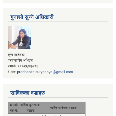
गुनासो सुन्ने अधिकारी
लुना खतिवडा
प्रशासकीय अधिकृत
सम्पर्क: ९८५२६४२०१६
ई-मेल:
prashasan.suryodaya@gmail.com
साविकका वडाहरु
हालको
साविक सु.न.पा.का
साविक गाविसका वडाहरु
वडा नं.
वडाहरु