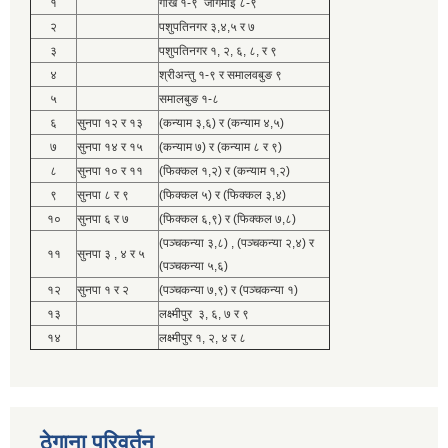
१
गोर्खे १-९ जोगमाई ८-९
२
पशुपतिनगर ३,४,५ र ७
३
पशुपतिनगर १, २, ६, ८, र ९
४
श्रीअन्तु १-९ र समालवबुङ ९
५
समालबुङ १-८
६
सुनपा १२ र १३
(कन्याम ३,६) र (कन्याम ४,५)
७
सुनपा १४ र १५
(कन्याम ७) र (कन्याम ८ र ९)
८
सुनपा १० र ११
(फिक्कल १,२) र (कन्याम १,२)
९
सुनपा ८ र ९
(फिक्कल ५) र (फिक्कल ३,४)
१०
सुनपा ६ र ७
(फिक्कल ६,९) र (फिक्कल ७,८)
(पञ्चकन्या ३,८) , (पञ्चकन्या २,४) र
११
सुनपा ३ , ४ र ५
(पञ्चकन्या ५,६)
१२
सुनपा १ र २
(पञ्चकन्या ७,९) र (पञ्चकन्या १)
१३
लक्ष्मीपुर ३, ६, ७ र ९
१४
लक्ष्मीपुर १, २, ४ र ८
ठेगाना परिवर्तन