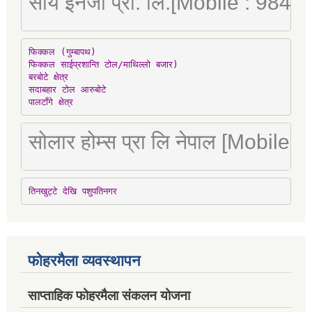
सौर्य इनर्जी प्रा. लि.[Mobile : 98
फिक्कल (गुम्बापथ)

फिक्कल साईप्रशान्ति टोल/माथिल्लो बजार)

बरबोटे क्षेत्र

सदाबहार टोल आरुबोटे

पालटाँगे क्षेत्र
सोलार होम्स प्रा लि नेपाल [Mobile
तिनखुट्टे देखि पशुपतिनगर
फोहरमैला व्यवस्थापन
साप्ताहिक फोहरमैला संकलन योजना