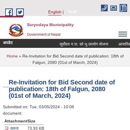
Skip to main content
English
नेपाली
Suryodaya Municipality
Government of Nepal
अपडेट
सूर्योदय न.पा. को भू-उपयोग योजना
आन्तरिक आय
You are here
Home
» Re-Invitation for Bid Second date of publication: 18th of
Falgun, 2080 (01st of March, 2024)
Re-Invitation for Bid Second date of
publication: 18th of Falgun, 2080
(01st of March, 2024)
Submitted on:
Tue, 03/05/2024 - 10:08
document:
Attachment
Size
सूचना
73.93 KB