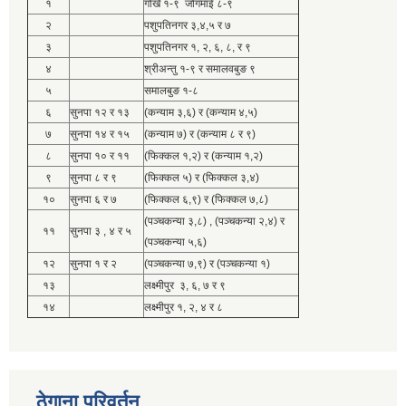
१
गोर्खे १-९ जोगमाई ८-९
२
पशुपतिनगर ३,४,५ र ७
३
पशुपतिनगर १, २, ६, ८, र ९
४
श्रीअन्तु १-९ र समालवबुङ ९
५
समालबुङ १-८
६
सुनपा १२ र १३
(कन्याम ३,६) र (कन्याम ४,५)
७
सुनपा १४ र १५
(कन्याम ७) र (कन्याम ८ र ९)
८
सुनपा १० र ११
(फिक्कल १,२) र (कन्याम १,२)
९
सुनपा ८ र ९
(फिक्कल ५) र (फिक्कल ३,४)
१०
सुनपा ६ र ७
(फिक्कल ६,९) र (फिक्कल ७,८)
(पञ्चकन्या ३,८) , (पञ्चकन्या २,४) र
११
सुनपा ३ , ४ र ५
(पञ्चकन्या ५,६)
१२
सुनपा १ र २
(पञ्चकन्या ७,९) र (पञ्चकन्या १)
१३
लक्ष्मीपुर ३, ६, ७ र ९
१४
लक्ष्मीपुर १, २, ४ र ८
ठेगाना परिवर्तन