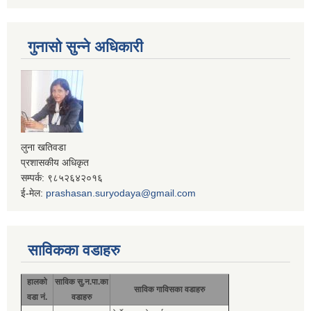
गुनासो सुन्ने अधिकारी
लुना खतिवडा
प्रशासकीय अधिकृत
सम्पर्क: ९८५२६४२०१६
ई-मेल:
prashasan.suryodaya@gmail.com
साविकका वडाहरु
हालको
साविक सु.न.पा.का
साविक गाविसका वडाहरु
वडा नं.
वडाहरु