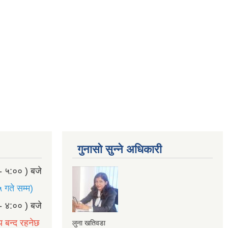
गुनासो सुन्ने अधिकारी
- ५:०० ) बजे
 गते सम्म)
- ४:०० ) बजे
य बन्द रहनेछ
लुना खतिवडा