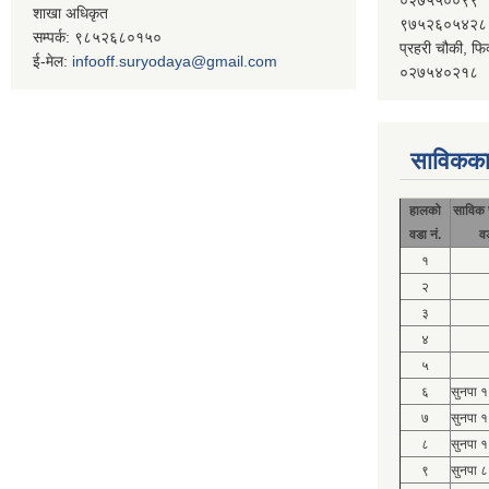
शाखा अधिकृत
९७५२६०५४२८
सम्पर्क: ९८५२६८०१५०
प्रहरी चौकी, फि
ई-मेल:
infooff.suryodaya@gmail.com
०२७५४०२१८
साविकका
हालको
साविक 
वडा नं.
व
१
२
३
४
५
६
सुनपा 
७
सुनपा 
८
सुनपा 
९
सुनपा ८