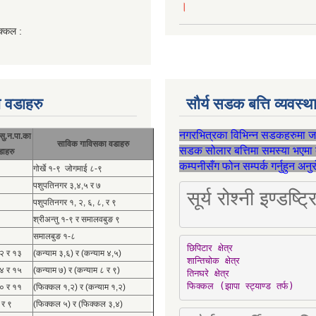
।
क्कल :
 वडाहरु
सौर्य सडक बत्ति व्यवस्
नगरभित्रका विभिन्न सडकहरुमा 
सु.न.पा.का
साविक गाविसका वडाहरु
सडक सोलार बत्तिमा समस्या भएमा 
डाहरु
कम्पनीसँग फोन सम्पर्क गर्नुहुन अन
गोर्खे १-९ जोगमाई ८-९
पशुपतिनगर ३,४,५ र ७
सूर्य रोश्नी इण्ड
पशुपतिनगर १, २, ६, ८, र ९
श्रीअन्तु १-९ र समालवबुङ ९
समालबुङ १-८
छिपिटार क्षेत्र

१२ र १३
(कन्याम ३,६) र (कन्याम ४,५)
शान्तिचोक क्षेत्र

१४ र १५
(कन्याम ७) र (कन्याम ८ र ९)
तिनघरे क्षेत्र

फिक्कल (झापा स्ट्याण्ड तर्फ)
१० र ११
(फिक्कल १,२) र (कन्याम १,२)
 र ९
(फिक्कल ५) र (फिक्कल ३,४)