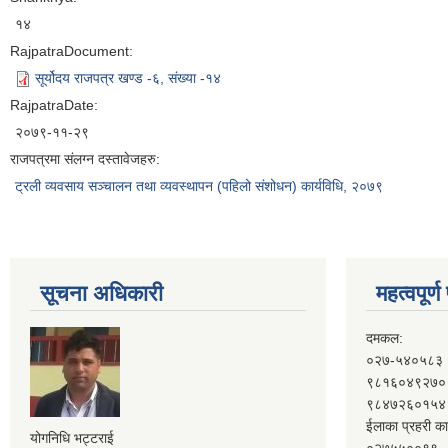
१४
RajpatraDocument:
सूर्योदय राजपत्र खण्ड -६, संख्या -१४
RajpatraDate:
२०७९-११-२९
राजपत्रमा संलग्न दस्तावेजहरु:
ट्रली व्यवसाय सञ्चालन तथा व्यवस्थापन (पहिलो संशोधन) कार्यविधि, २०७९
सूचना अधिकारी
महत्वपूर्
दमकल:
०२७-५४०५८३
९८१६०४९२७०
९८४७२६०१५४
ईलाका प्रहरी का
योगनिधि भट्टराई
०२७५५००९९