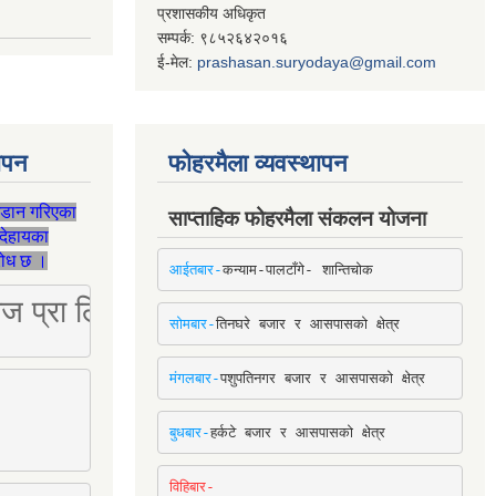
प्रशासकीय अधिकृत
सम्पर्क: ९८५२६४२०१६
ई-मेल:
prashasan.suryodaya@gmail.com
थापन
फोहरमैला व्यवस्थापन
जडान गरिएका
साप्ताहिक फोहरमैला संकलन योजना
देहायका
ुरोध छ ।
आईतबार-
कन्याम-पालटाँगे- शान्तिचोक
ष्ट्रिज प्रा लि [Mobile: 9851034034]
सोमबार-
तिनघरे बजार र आसपासको क्षेत्र
मंगलबार-
पशुपतिनगर बजार र आसपासको क्षेत्र
बुधबार-
हर्कटे बजार र आसपासको क्षेत्र
विहिबार-