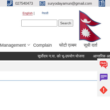
027540473
suryodayamun@gmail.com
English
नेपाली
Search form
Search
r Management
Complain
फोटो एल्बम
सूची दर्ता
सूर्योदय न.पा. को भू-उपयोग योजना
आन्तरिक आय ठेक्क