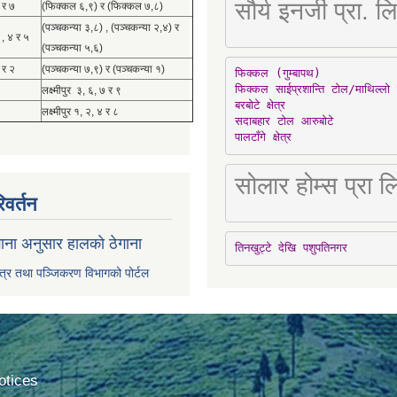
सौर्य इनर्जी प्र
 र ७
(फिक्कल ६,९) र (फिक्कल ७,८)
(पञ्चकन्या ३,८) , (पञ्चकन्या २,४) र
 , ४ र ५
(पञ्चकन्या ५,६)
 र २
(पञ्चकन्या ७,९) र (पञ्चकन्या १)
फिक्कल (गुम्बापथ)

फिक्कल साईप्रशान्ति टोल/माथिल्लो 
लक्ष्मीपुर ३, ६, ७ र ९
बरबोटे क्षेत्र

लक्ष्मीपुर १, २, ४ र ८
सदाबहार टोल आरुबोटे

पालटाँगे क्षेत्र
सोलार होम्स प्रा
िवर्तन
ाना अनुसार हालको ठेगाना
तिनखुट्टे देखि पशुपतिनगर
पत्र तथा पञ्जिकरण विभागको पोर्टल
tices