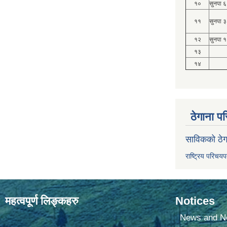
१०
सुनपा ६
११
सुनपा ३
१२
सुनपा १
१३
१४
ठेगाना पर
साविकको ठेग
राष्ट्रिय परिचय
महत्वपूर्ण लिङ्कहरु
Notices
News and No