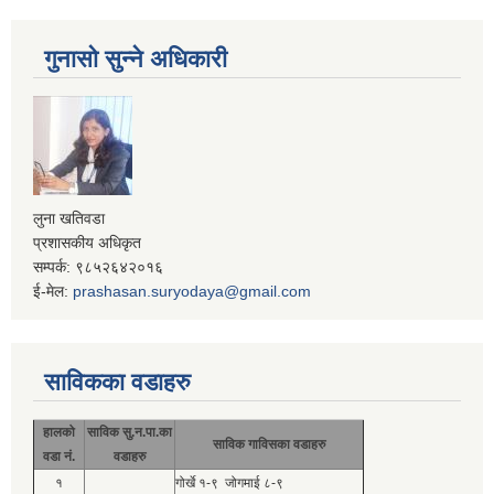
गुनासो सुन्ने अधिकारी
लुना खतिवडा
प्रशासकीय अधिकृत
सम्पर्क: ९८५२६४२०१६
ई-मेल:
prashasan.suryodaya@gmail.com
साविकका वडाहरु
हालको
साविक सु.न.पा.का
साविक गाविसका वडाहरु
वडा नं.
वडाहरु
१
गोर्खे १-९ जोगमाई ८-९