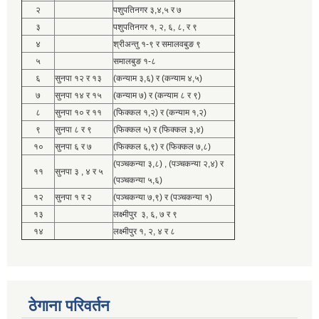
२
पशुपतिनगर ३,४,५ र ७
३
पशुपतिनगर १, २, ६, ८, र ९
४
श्रीअन्तु १-९ र समालवबुङ ९
५
समालबुङ १-८
६
सुनपा १२ र १३
(कन्याम ३,६) र (कन्याम ४,५)
७
सुनपा १४ र १५
(कन्याम ७) र (कन्याम ८ र ९)
८
सुनपा १० र ११
(फिक्कल १,२) र (कन्याम १,२)
९
सुनपा ८ र ९
(फिक्कल ५) र (फिक्कल ३,४)
१०
सुनपा ६ र ७
(फिक्कल ६,९) र (फिक्कल ७,८)
(पञ्चकन्या ३,८) , (पञ्चकन्या २,४) र
११
सुनपा ३ , ४ र ५
(पञ्चकन्या ५,६)
१२
सुनपा १ र २
(पञ्चकन्या ७,९) र (पञ्चकन्या १)
१३
लक्ष्मीपुर ३, ६, ७ र ९
१४
लक्ष्मीपुर १, २, ४ र ८
ठेगाना परिवर्तन