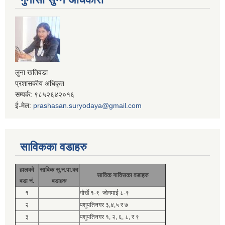
लुना खतिवडा
प्रशासकीय अधिकृत
सम्पर्क: ९८५२६४२०१६
ई-मेल:
prashasan.suryodaya@gmail.com
साविकका वडाहरु
हालको
साविक सु.न.पा.का
साविक गाविसका वडाहरु
वडा नं.
वडाहरु
१
गोर्खे १-९ जोगमाई ८-९
२
पशुपतिनगर ३,४,५ र ७
३
पशुपतिनगर १, २, ६, ८, र ९