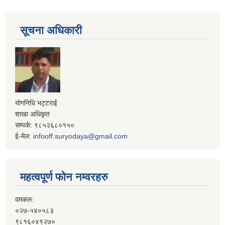
सूचना अधिकारी
योगनिधि भट्टराई
शाखा अधिकृत
सम्पर्क: ९८५२६८०१५०
ई-मेल:
infooff.suryodaya@gmail.com
महत्वपूर्ण फोन नम्वरहरु
दमकल:
०२७-५४०५८३
९८१६०४९२७०