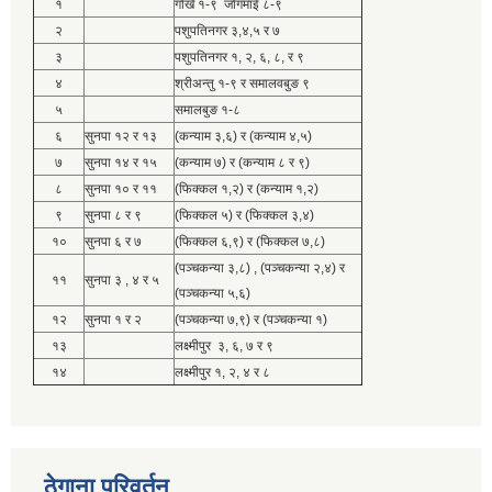
१
गोर्खे १-९ जोगमाई ८-९
२
पशुपतिनगर ३,४,५ र ७
३
पशुपतिनगर १, २, ६, ८, र ९
४
श्रीअन्तु १-९ र समालवबुङ ९
५
समालबुङ १-८
६
सुनपा १२ र १३
(कन्याम ३,६) र (कन्याम ४,५)
७
सुनपा १४ र १५
(कन्याम ७) र (कन्याम ८ र ९)
८
सुनपा १० र ११
(फिक्कल १,२) र (कन्याम १,२)
९
सुनपा ८ र ९
(फिक्कल ५) र (फिक्कल ३,४)
१०
सुनपा ६ र ७
(फिक्कल ६,९) र (फिक्कल ७,८)
(पञ्चकन्या ३,८) , (पञ्चकन्या २,४) र
११
सुनपा ३ , ४ र ५
(पञ्चकन्या ५,६)
१२
सुनपा १ र २
(पञ्चकन्या ७,९) र (पञ्चकन्या १)
१३
लक्ष्मीपुर ३, ६, ७ र ९
१४
लक्ष्मीपुर १, २, ४ र ८
ठेगाना परिवर्तन