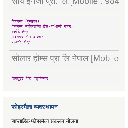
सौर्य इनर्जी प्रा. लि.[Mobile : 98
फिक्कल (गुम्बापथ)

फिक्कल साईप्रशान्ति टोल/माथिल्लो बजार)

बरबोटे क्षेत्र

सदाबहार टोल आरुबोटे

पालटाँगे क्षेत्र
सोलार होम्स प्रा लि नेपाल [Mobile
तिनखुट्टे देखि पशुपतिनगर
फोहरमैला व्यवस्थापन
साप्ताहिक फोहरमैला संकलन योजना