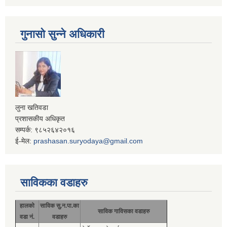
गुनासो सुन्ने अधिकारी
लुना खतिवडा
प्रशासकीय अधिकृत
सम्पर्क: ९८५२६४२०१६
ई-मेल:
prashasan.suryodaya@gmail.com
साविकका वडाहरु
हालको
साविक सु.न.पा.का
साविक गाविसका वडाहरु
वडा नं.
वडाहरु