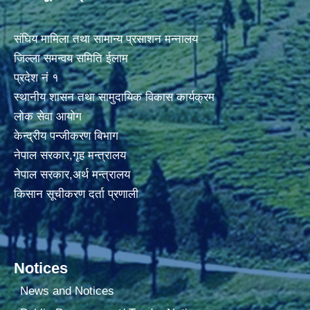
संघिय मामिला तथा सामान्य प्रसाशन मन्नालय
जिल्ला समन्वय समिति ईलाम
प्रदेश नं १
स्थानीय शासन तथा सामुदायिक विकास कार्यक्रम
लोक सेवा आयोग
केन्द्रीय पन्जीकरण बिभाग
नेपाल सरकार,गृह मन्त्रालय
नेपाल सरकार,अर्थ मन्त्रालय
किसान सूचीकरण दर्ता प्रणाली
Notices
News and Notices