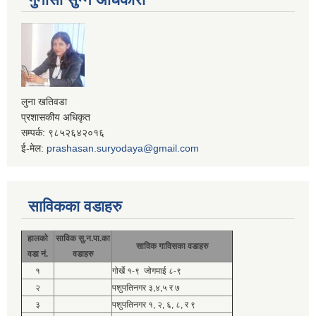
लुना खतिवडा
प्रशासकीय अधिकृत
सम्पर्क: ९८५२६४२०१६
ई-मेल:
prashasan.suryodaya@gmail.com
साविकका वडाहरु
हालको
साविक सु.न.पा.का
साविक गाविसका वडाहरु
वडा नं.
वडाहरु
१
गोर्खे १-९ जोगमाई ८-९
२
पशुपतिनगर ३,४,५ र ७
३
पशुपतिनगर १, २, ६, ८, र ९