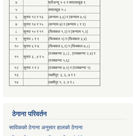
४
श्रीअन्तु १-९ र समालवबुङ ९
५
समालबुङ १-८
६
सुनपा १२ र १३
(कन्याम ३,६) र (कन्याम ४,५)
७
सुनपा १४ र १५
(कन्याम ७) र (कन्याम ८ र ९)
८
सुनपा १० र ११
(फिक्कल १,२) र (कन्याम १,२)
९
सुनपा ८ र ९
(फिक्कल ५) र (फिक्कल ३,४)
१०
सुनपा ६ र ७
(फिक्कल ६,९) र (फिक्कल ७,८)
(पञ्चकन्या ३,८) , (पञ्चकन्या २,४) र
११
सुनपा ३ , ४ र ५
(पञ्चकन्या ५,६)
१२
सुनपा १ र २
(पञ्चकन्या ७,९) र (पञ्चकन्या १)
१३
लक्ष्मीपुर ३, ६, ७ र ९
१४
लक्ष्मीपुर १, २, ४ र ८
ठेगाना परिवर्तन
साविकको ठेगाना अनुसार हालको ठेगाना