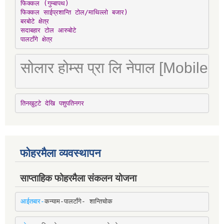
फिक्कल (गुम्बापथ)

फिक्कल साईप्रशान्ति टोल/माथिल्लो बजार)

बरबोटे क्षेत्र

सदाबहार टोल आरुबोटे

पालटाँगे क्षेत्र
सोलार होम्स प्रा लि नेपाल [Mobile
तिनखुट्टे देखि पशुपतिनगर
फोहरमैला व्यवस्थापन
साप्ताहिक फोहरमैला संकलन योजना
आईतबार-
कन्याम-पालटाँगे- शान्तिचोक