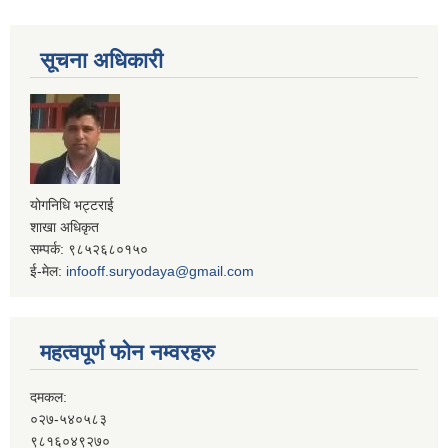
सूचना अधिकारी
योगनिधि भट्टराई
शाखा अधिकृत
सम्पर्क: ९८५२६८०१५०
ई-मेल:
infooff.suryodaya@gmail.com
महत्वपूर्ण फोन नम्वरहरु
दमकल:
०२७-५४०५८३
९८१६०४९२७०