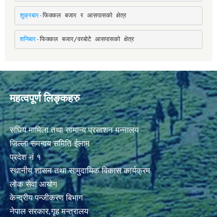
शुक्रबार-
फिक्कल बजार र आसपासको क्षेत्र
शनिबार-
फिक्कल बजार/वरबोटे आसपासको क्षेत्र
महत्वपूर्ण लिङ्कहरु
संघिय मामिला तथा सामान्य प्रसाशन मन्नालय
जिल्ला समन्वय समिति ईलाम
प्रदेश नं १
स्थानीय शासन तथा सामुदायिक विकास कार्यक्रम
लोक सेवा आयोग
केन्द्रीय पन्जीकरण बिभाग
नेपाल सरकार,गृह मन्त्रालय