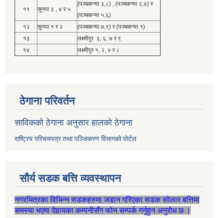
(पञ्चकन्या ३,८) , (पञ्चकन्या २,४) र
११
सुनपा ३ , ४ र ५
(पञ्चकन्या ५,६)
१२
सुनपा १ र २
(पञ्चकन्या ७,९) र (पञ्चकन्या १)
१३
लक्ष्मीपुर ३, ६, ७ र ९
१४
लक्ष्मीपुर १, २, ४ र ८
ठेगाना परिवर्तन
साविकको ठेगाना अनुसार हालको ठेगाना
राष्ट्रिय परिचयपत्र तथा पञ्जिकरण विभागको पोर्टल
सौर्य सडक बत्ति व्यवस्थापन
नगरभित्रका विभिन्न सडकहरुमा जडान गरिएका सडक सोलार बत्तिमा
समस्या भएमा देहायका कम्पनीसँग फोन सम्पर्क गर्नुहुन अनुरोध छ ।