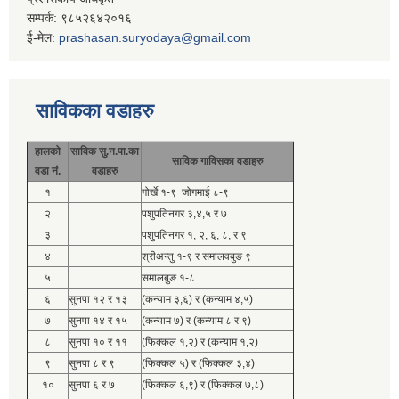
सम्पर्क: ९८५२६४२०१६
ई-मेल:
prashasan.suryodaya@gmail.com
साविकका वडाहरु
हालको
साविक सु.न.पा.का
साविक गाविसका वडाहरु
वडा नं.
वडाहरु
१
गोर्खे १-९ जोगमाई ८-९
२
पशुपतिनगर ३,४,५ र ७
३
पशुपतिनगर १, २, ६, ८, र ९
४
श्रीअन्तु १-९ र समालवबुङ ९
५
समालबुङ १-८
६
सुनपा १२ र १३
(कन्याम ३,६) र (कन्याम ४,५)
७
सुनपा १४ र १५
(कन्याम ७) र (कन्याम ८ र ९)
८
सुनपा १० र ११
(फिक्कल १,२) र (कन्याम १,२)
९
सुनपा ८ र ९
(फिक्कल ५) र (फिक्कल ३,४)
१०
सुनपा ६ र ७
(फिक्कल ६,९) र (फिक्कल ७,८)