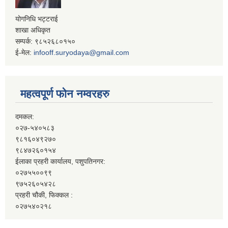
योगनिधि भट्टराई
शाखा अधिकृत
सम्पर्क: ९८५२६८०१५०
ई-मेल:
infooff.suryodaya@gmail.com
महत्वपूर्ण फोन नम्वरहरु
दमकल:
०२७-५४०५८३
९८१६०४९२७०
९८४७२६०१५४
ईलाका प्रहरी कार्यालय, पशुपतिनगर:
०२७५५००९९
९७५२६०५४२८
प्रहरी चौकी, फिक्कल :
०२७५४०२१८