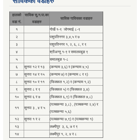
साविकका वडाहरु
हालको
साविक सु.न.पा.का
साविक गाविसका वडाहरु
वडा नं.
वडाहरु
१
गोर्खे १-९ जोगमाई ८-९
२
पशुपतिनगर ३,४,५ र ७
३
पशुपतिनगर १, २, ६, ८, र ९
४
श्रीअन्तु १-९ र समालवबुङ ९
५
समालबुङ १-८
६
सुनपा १२ र १३
(कन्याम ३,६) र (कन्याम ४,५)
७
सुनपा १४ र १५
(कन्याम ७) र (कन्याम ८ र ९)
८
सुनपा १० र ११
(फिक्कल १,२) र (कन्याम १,२)
९
सुनपा ८ र ९
(फिक्कल ५) र (फिक्कल ३,४)
१०
सुनपा ६ र ७
(फिक्कल ६,९) र (फिक्कल ७,८)
(पञ्चकन्या ३,८) , (पञ्चकन्या २,४) र
११
सुनपा ३ , ४ र ५
(पञ्चकन्या ५,६)
१२
सुनपा १ र २
(पञ्चकन्या ७,९) र (पञ्चकन्या १)
१३
लक्ष्मीपुर ३, ६, ७ र ९
१४
लक्ष्मीपुर १, २, ४ र ८