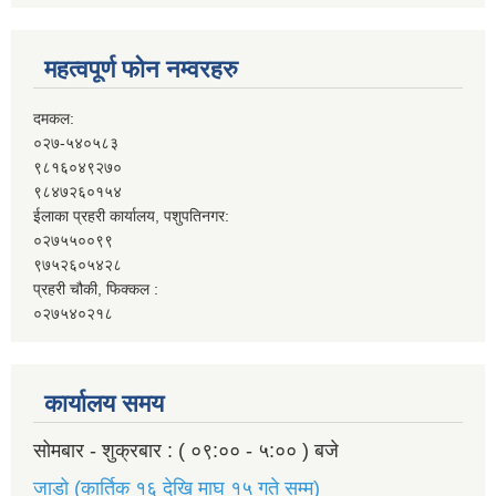
महत्वपूर्ण फोन नम्वरहरु
दमकल:
०२७-५४०५८३
९८१६०४९२७०
९८४७२६०१५४
ईलाका प्रहरी कार्यालय, पशुपतिनगर:
०२७५५००९९
९७५२६०५४२८
प्रहरी चौकी, फिक्कल :
०२७५४०२१८
कार्यालय समय
सोमबार - शुक्रबार : ( ०९:०० - ५:०० ) बजे
जाडो (कार्तिक १६ देखि माघ १५ गते सम्म)