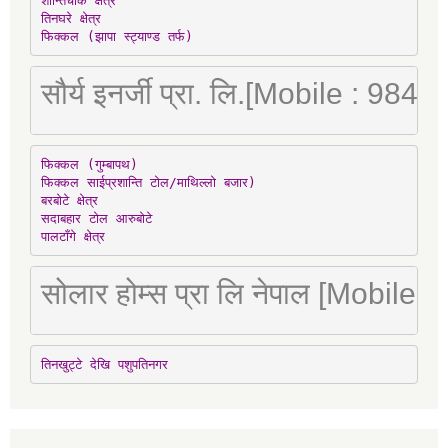
शान्तिचोक क्षेत्र

तिनघरे क्षेत्र

फिक्कल (झापा स्ट्याण्ड तर्फ)
सौर्य इनर्जी प्रा. लि.[Mobile : 98
फिक्कल (गुम्बापथ)

फिक्कल साईप्रशान्ति टोल/माथिल्लो बजार)

बरबोटे क्षेत्र

सदाबहार टोल आरुबोटे

पालटाँगे क्षेत्र
सोलार होम्स प्रा लि नेपाल [Mobile
तिनखुट्टे देखि पशुपतिनगर