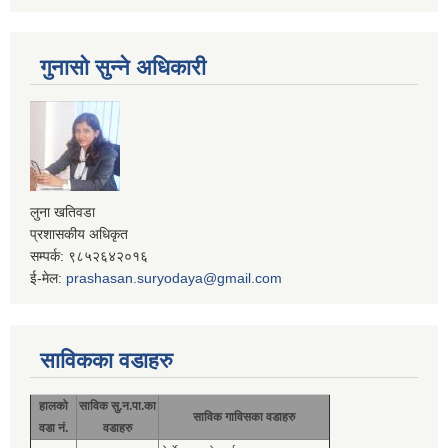
गुनासो सुन्ने अधिकारी
लुना खतिवडा
प्रशासकीय अधिकृत
सम्पर्क: ९८५२६४२०१६
ई-मेल:
prashasan.suryodaya@gmail.com
साविकका वडाहरु
हालको
साविक सु.न.पा.का
साविक गाविसका वडाहरु
वडा नं.
वडाहरु