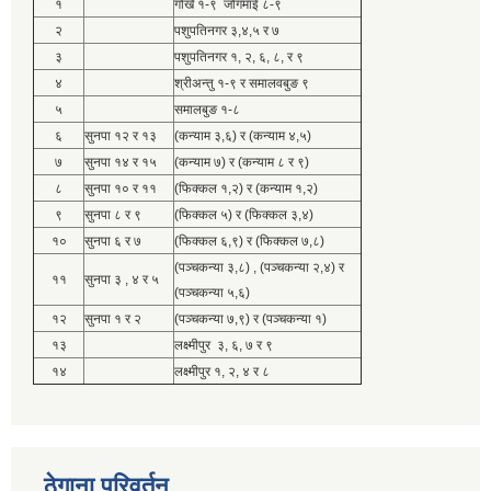
१
गोर्खे १-९ जोगमाई ८-९
२
पशुपतिनगर ३,४,५ र ७
३
पशुपतिनगर १, २, ६, ८, र ९
४
श्रीअन्तु १-९ र समालवबुङ ९
५
समालबुङ १-८
६
सुनपा १२ र १३
(कन्याम ३,६) र (कन्याम ४,५)
७
सुनपा १४ र १५
(कन्याम ७) र (कन्याम ८ र ९)
८
सुनपा १० र ११
(फिक्कल १,२) र (कन्याम १,२)
९
सुनपा ८ र ९
(फिक्कल ५) र (फिक्कल ३,४)
१०
सुनपा ६ र ७
(फिक्कल ६,९) र (फिक्कल ७,८)
(पञ्चकन्या ३,८) , (पञ्चकन्या २,४) र
११
सुनपा ३ , ४ र ५
(पञ्चकन्या ५,६)
१२
सुनपा १ र २
(पञ्चकन्या ७,९) र (पञ्चकन्या १)
१३
लक्ष्मीपुर ३, ६, ७ र ९
१४
लक्ष्मीपुर १, २, ४ र ८
ठेगाना परिवर्तन