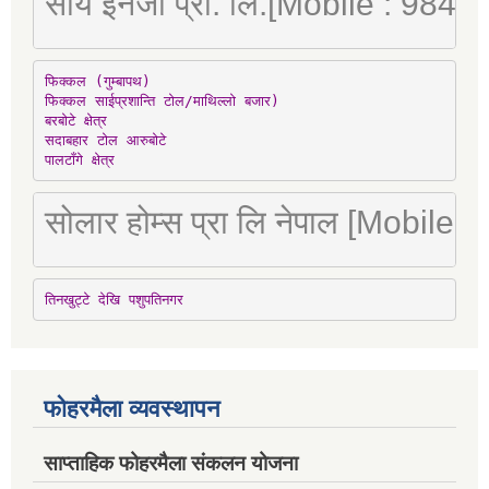
सौर्य इनर्जी प्रा. लि.[Mobile : 98
फिक्कल (गुम्बापथ)

फिक्कल साईप्रशान्ति टोल/माथिल्लो बजार)

बरबोटे क्षेत्र

सदाबहार टोल आरुबोटे

पालटाँगे क्षेत्र
सोलार होम्स प्रा लि नेपाल [Mobile
तिनखुट्टे देखि पशुपतिनगर
फोहरमैला व्यवस्थापन
साप्ताहिक फोहरमैला संकलन योजना