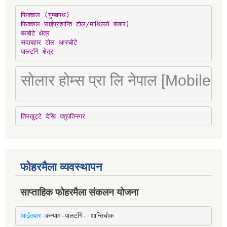
फिक्कल (गुम्बापथ)

फिक्कल साईप्रशान्ति टोल/माथिल्लो बजार)

बरबोटे क्षेत्र

सदाबहार टोल आरुबोटे

पालटाँगे क्षेत्र
सोलार होम्स प्रा लि नेपाल [Mobile
तिनखुट्टे देखि पशुपतिनगर
फोहरमैला व्यवस्थापन
साप्ताहिक फोहरमैला संकलन योजना
आईतबार-
कन्याम-पालटाँगे- शान्तिचोक