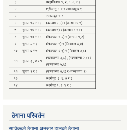
३
पशुपतिनगर १, २, ६, ८, र ९
४
श्रीअन्तु १-९ र समालवबुङ ९
५
समालबुङ १-८
६
सुनपा १२ र १३
(कन्याम ३,६) र (कन्याम ४,५)
७
सुनपा १४ र १५
(कन्याम ७) र (कन्याम ८ र ९)
८
सुनपा १० र ११
(फिक्कल १,२) र (कन्याम १,२)
९
सुनपा ८ र ९
(फिक्कल ५) र (फिक्कल ३,४)
१०
सुनपा ६ र ७
(फिक्कल ६,९) र (फिक्कल ७,८)
(पञ्चकन्या ३,८) , (पञ्चकन्या २,४) र
११
सुनपा ३ , ४ र ५
(पञ्चकन्या ५,६)
१२
सुनपा १ र २
(पञ्चकन्या ७,९) र (पञ्चकन्या १)
१३
लक्ष्मीपुर ३, ६, ७ र ९
१४
लक्ष्मीपुर १, २, ४ र ८
ठेगाना परिवर्तन
साविकको ठेगाना अनुसार हालको ठेगाना