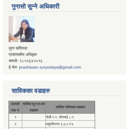
गुनासो सुन्ने अधिकारी
लुना खतिवडा
प्रशासकीय अधिकृत
सम्पर्क: ९८५२६४२०१६
ई-मेल:
prashasan.suryodaya@gmail.com
साविकका वडाहरु
हालको
साविक सु.न.पा.का
साविक गाविसका वडाहरु
वडा नं.
वडाहरु
१
गोर्खे १-९ जोगमाई ८-९
२
पशुपतिनगर ३,४,५ र ७