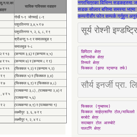
नगरभित्रका विभिन्न सडकहरुमा 
सु.न.पा.का
साविक गाविसका वडाहरु
सडक सोलार बत्तिमा समस्या भएमा 
डाहरु
कम्पनीसँग फोन सम्पर्क गर्नुहुन अन
गोर्खे १-९ जोगमाई ८-९
पशुपतिनगर ३,४,५ र ७
सूर्य रोश्नी इण्ड
पशुपतिनगर १, २, ६, ८, र ९
श्रीअन्तु १-९ र समालवबुङ ९
समालबुङ १-८
छिपिटार क्षेत्र

१२ र १३
(कन्याम ३,६) र (कन्याम ४,५)
शान्तिचोक क्षेत्र

१४ र १५
(कन्याम ७) र (कन्याम ८ र ९)
तिनघरे क्षेत्र

फिक्कल (झापा स्ट्याण्ड तर्फ)
१० र ११
(फिक्कल १,२) र (कन्याम १,२)
 र ९
(फिक्कल ५) र (फिक्कल ३,४)
सौर्य इनर्जी प्र
 र ७
(फिक्कल ६,९) र (फिक्कल ७,८)
(पञ्चकन्या ३,८) , (पञ्चकन्या २,४) र
 , ४ र ५
(पञ्चकन्या ५,६)
 र २
(पञ्चकन्या ७,९) र (पञ्चकन्या १)
फिक्कल (गुम्बापथ)

फिक्कल साईप्रशान्ति टोल/माथिल्लो 
लक्ष्मीपुर ३, ६, ७ र ९
बरबोटे क्षेत्र

लक्ष्मीपुर १, २, ४ र ८
सदाबहार टोल आरुबोटे

पालटाँगे क्षेत्र