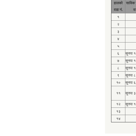
हालको
साविक 
वडा नं.
व
१
२
३
४
५
६
सुनपा 
७
सुनपा 
८
सुनपा 
९
सुनपा ८
१०
सुनपा ६
११
सुनपा ३
१२
सुनपा १
१३
१४