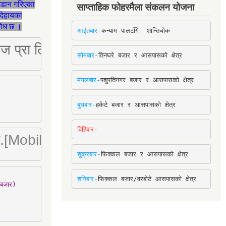
जडान गरिएका
साप्ताहिक फोहरमैला संकलन योजना
देहायका
ुरोध छ ।
आईतबार-
कन्याम-पालटाँगे- शान्तिचोक
ष्ट्रिज प्रा लि [Mobile: 9851034034]
सोमबार-
तिनघरे बजार र आसपासको क्षेत्र
मंगलबार-
पशुपतिनगर बजार र आसपासको क्षेत्र
बुधबार-
हर्कटे बजार र आसपासको क्षेत्र
विहिबार-
ा. लि.[Mobile : 9842780266]
शुक्रबार-
फिक्कल बजार र आसपासको क्षेत्र
शनिबार-
फिक्कल बजार/वरबोटे आसपासको क्षेत्र
बजार)
