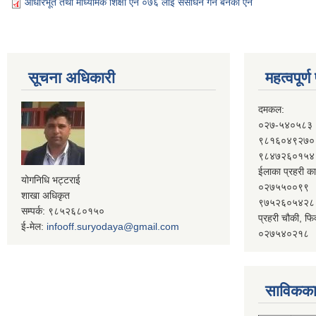
आधारभूत तथा माध्यमिक शिक्षा ऐन ०७६ लाई संसोधन गर्न बनेको ऐन
सूचना अधिकारी
महत्वपूर्
दमकल:
०२७-५४०५८३
९८१६०४९२७०
९८४७२६०१५४
ईलाका प्रहरी का
योगनिधि भट्टराई
०२७५५००९९
शाखा अधिकृत
९७५२६०५४२८
सम्पर्क: ९८५२६८०१५०
प्रहरी चौकी, फि
ई-मेल:
infooff.suryodaya@gmail.com
०२७५४०२१८
साविकका