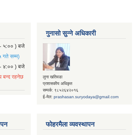
गुनासो सुन्ने अधिकारी
- ५:०० ) बजे
 गते सम्म)
- ४:०० ) बजे
य बन्द रहनेछ
लुना खतिवडा
प्रशासकीय अधिकृत
सम्पर्क: ९८५२६४२०१६
ई-मेल:
prashasan.suryodaya@gmail.com
थापन
फोहरमैला व्यवस्थापन