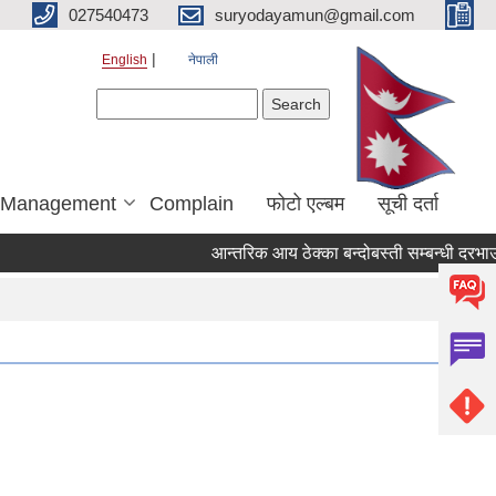
027540473
suryodayamun@gmail.com
English
नेपाली
Search form
Search
r Management
Complain
फोटो एल्बम
सूची दर्ता
आन्तरिक आय ठेक्का बन्दोबस्ती सम्बन्धी दरभाउप