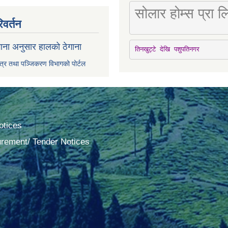
सोलार होम्स प्रा
िवर्तन
ाना अनुसार हालको ठेगाना
तिनखुट्टे देखि पशुपतिनगर
पत्र तथा पञ्जिकरण विभागको पोर्टल
tices
urement/ Tender Notices