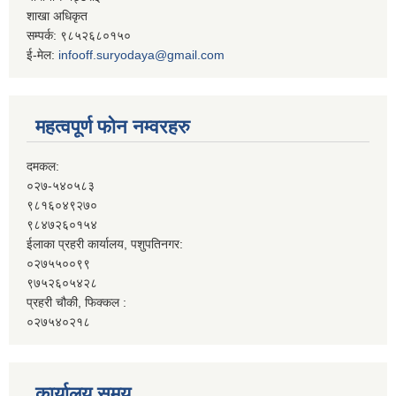
शाखा अधिकृत
सम्पर्क: ९८५२६८०१५०
ई-मेल:
infooff.suryodaya@gmail.com
महत्वपूर्ण फोन नम्वरहरु
दमकल:
०२७-५४०५८३
९८१६०४९२७०
९८४७२६०१५४
ईलाका प्रहरी कार्यालय, पशुपतिनगर:
०२७५५००९९
९७५२६०५४२८
प्रहरी चौकी, फिक्कल :
०२७५४०२१८
कार्यालय समय