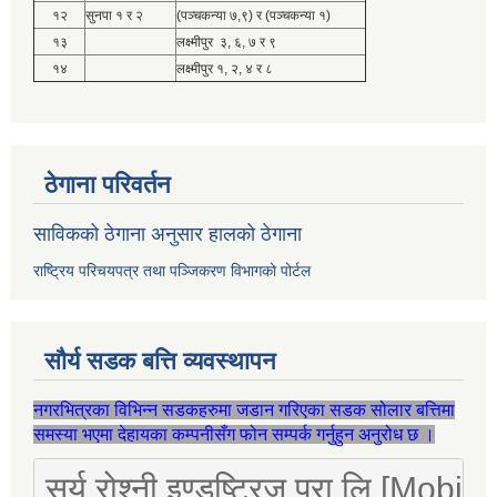
१२
सुनपा १ र २
(पञ्चकन्या ७,९) र (पञ्चकन्या १)
१३
लक्ष्मीपुर ३, ६, ७ र ९
१४
लक्ष्मीपुर १, २, ४ र ८
ठेगाना परिवर्तन
साविकको ठेगाना अनुसार हालको ठेगाना
राष्ट्रिय परिचयपत्र तथा पञ्जिकरण विभागको पोर्टल
सौर्य सडक बत्ति व्यवस्थापन
नगरभित्रका विभिन्न सडकहरुमा जडान गरिएका सडक सोलार बत्तिमा
समस्या भएमा देहायका कम्पनीसँग फोन सम्पर्क गर्नुहुन अनुरोध छ ।
सूर्य रोश्नी इण्डष्ट्रिज प्रा लि [Mo