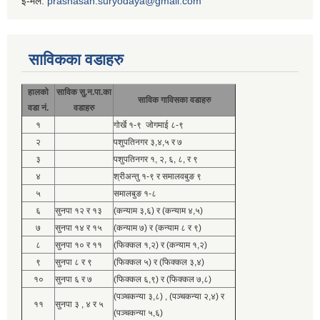
ई-मेल:
prashasan.suryodaya@gmail.com
साविकका वडाहरु
हालको
साविक सु.न.पा.का
साविक गाविसका वडाहरु
वडा नं.
वडाहरु
१
गोर्खे १-९ जोगमाई ८-९
२
पशुपतिनगर ३,४,५ र ७
३
पशुपतिनगर १, २, ६, ८, र ९
४
श्रीअन्तु १-९ र समालवबुङ ९
५
समालबुङ १-८
६
सुनपा १२ र १३
(कन्याम ३,६) र (कन्याम ४,५)
७
सुनपा १४ र १५
(कन्याम ७) र (कन्याम ८ र ९)
८
सुनपा १० र ११
(फिक्कल १,२) र (कन्याम १,२)
९
सुनपा ८ र ९
(फिक्कल ५) र (फिक्कल ३,४)
१०
सुनपा ६ र ७
(फिक्कल ६,९) र (फिक्कल ७,८)
(पञ्चकन्या ३,८) , (पञ्चकन्या २,४) र
११
सुनपा ३ , ४ र ५
(पञ्चकन्या ५,६)