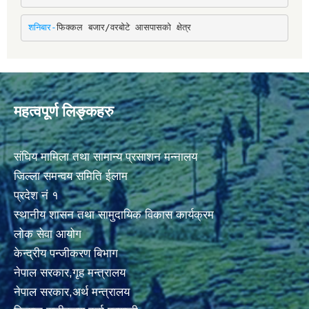
शनिबार-
फिक्कल बजार/वरबोटे आसपासको क्षेत्र
महत्वपूर्ण लिङ्कहरु
संघिय मामिला तथा सामान्य प्रसाशन मन्नालय
जिल्ला समन्वय समिति ईलाम
प्रदेश नं १
स्थानीय शासन तथा सामुदायिक विकास कार्यक्रम
लोक सेवा आयोग
केन्द्रीय पन्जीकरण बिभाग
नेपाल सरकार,गृह मन्त्रालय
नेपाल सरकार,अर्थ मन्त्रालय