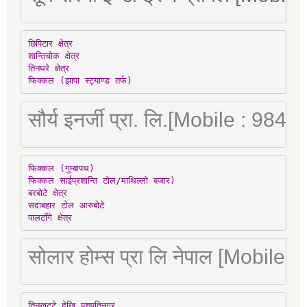
छिपिटार क्षेत्र

शान्तिचोक क्षेत्र

तिनघरे क्षेत्र

फिक्कल (झापा स्ट्याण्ड तर्फ)
सौर्य इनर्जी प्रा. लि.[Mobile : 98
फिक्कल (गुम्बापथ)

फिक्कल साईप्रशान्ति टोल/माथिल्लो बजार)

बरबोटे क्षेत्र

सदाबहार टोल आरुबोटे

पालटाँगे क्षेत्र
सोलार होम्स प्रा लि नेपाल [Mobile
तिनखुट्टे देखि पशुपतिनगर