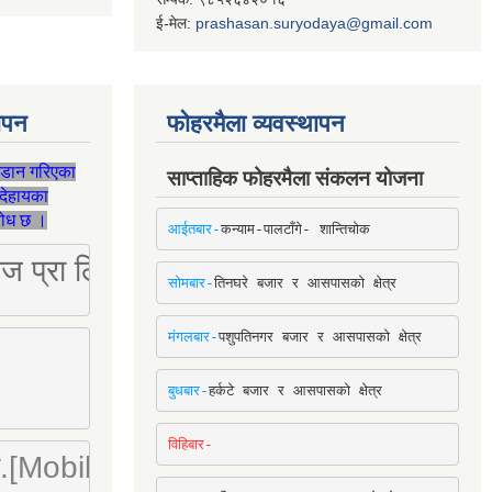
ई-मेल:
prashasan.suryodaya@gmail.com
थापन
फोहरमैला व्यवस्थापन
जडान गरिएका
साप्ताहिक फोहरमैला संकलन योजना
देहायका
ुरोध छ ।
आईतबार-
कन्याम-पालटाँगे- शान्तिचोक
ष्ट्रिज प्रा लि [Mobile: 9851034034]
सोमबार-
तिनघरे बजार र आसपासको क्षेत्र
मंगलबार-
पशुपतिनगर बजार र आसपासको क्षेत्र
बुधबार-
हर्कटे बजार र आसपासको क्षेत्र
विहिबार-
ा. लि.[Mobile : 9842780266]