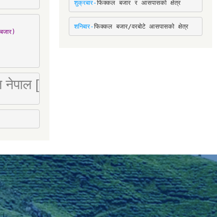
शुक्रबार-
फिक्कल बजार र आसपासको क्षेत्र
शनिबार-
फिक्कल बजार/वरबोटे आसपासको क्षेत्र
बजार)

 लि नेपाल [Mobile : 9851066274]