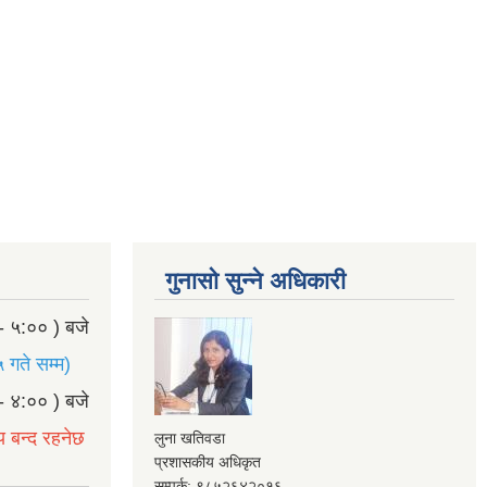
गुनासो सुन्ने अधिकारी
- ५:०० ) बजे
 गते सम्म)
- ४:०० ) बजे
य बन्द रहनेछ
लुना खतिवडा
प्रशासकीय अधिकृत
सम्पर्क: ९८५२६४२०१६