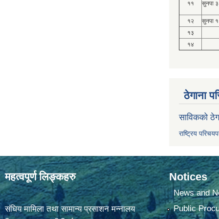
११
सुनपा ३
१२
सुनपा १
१३
१४
ठेगाना पर
साविकको ठेग
राष्ट्रिय परिचय
महत्वपूर्ण लिङ्कहरु
Notices
News and No
Public Proc
संघिय मामिला तथा सामान्य प्रसाशन मन्नालय