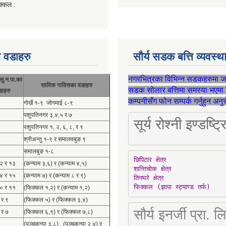
क्कल :
 वडाहरु
सौर्य सडक बत्ति व्यवस्
नगरभित्रका विभिन्न सडकहरुमा 
सु.न.पा.का
साविक गाविसका वडाहरु
सडक सोलार बत्तिमा समस्या भएमा 
डाहरु
कम्पनीसँग फोन सम्पर्क गर्नुहुन अन
गोर्खे १-९ जोगमाई ८-९
पशुपतिनगर ३,४,५ र ७
सूर्य रोश्नी इण्ड
पशुपतिनगर १, २, ६, ८, र ९
श्रीअन्तु १-९ र समालवबुङ ९
समालबुङ १-८
छिपिटार क्षेत्र

१२ र १३
(कन्याम ३,६) र (कन्याम ४,५)
शान्तिचोक क्षेत्र

१४ र १५
(कन्याम ७) र (कन्याम ८ र ९)
तिनघरे क्षेत्र

फिक्कल (झापा स्ट्याण्ड तर्फ)
१० र ११
(फिक्कल १,२) र (कन्याम १,२)
 र ९
(फिक्कल ५) र (फिक्कल ३,४)
सौर्य इनर्जी प्र
 र ७
(फिक्कल ६,९) र (फिक्कल ७,८)
(पञ्चकन्या ३,८) , (पञ्चकन्या २,४) र