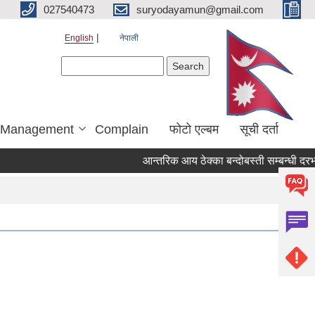
027540473
suryodayamun@gmail.com
English
नेपाली
Search form
Search
r Management
Complain
फोटो एल्बम
सूची दर्ता
आन्तरिक आय ठेक्का बन्दोबस्ती सम्बन्धी दरभा