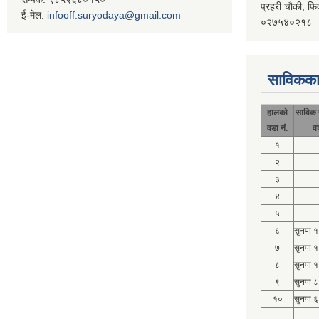
प्रहरी चौकी, फि
ई-मेल:
infooff.suryodaya@gmail.com
०२७५४०२१८
साविकका
हालको
साविक 
वडा नं.
व
१
२
३
४
५
६
सुनपा 
७
सुनपा 
८
सुनपा 
९
सुनपा ८
१०
सुनपा ६