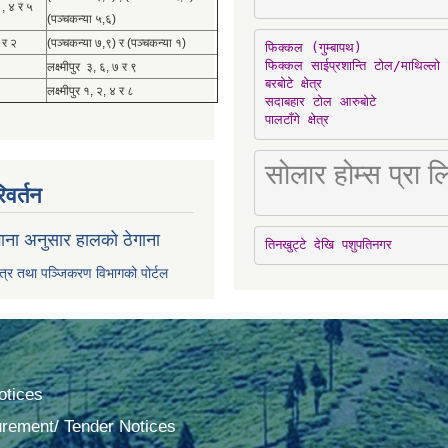
 , ४ र ५
(पञ्चकन्या ५,६)
 र २
(पञ्चकन्या ७,९) र (पञ्चकन्या १)
फिक्कल (गुम्बापथ)

फिक्कल साईप्रशान्ति टोल/माथिल्लो 
लक्ष्मीपुर ३, ६, ७ र ९
बरबोटे क्षेत्र

लक्ष्मीपुर १, २, ४ र ८
सदाबहार टोल आरुबोटे

पालटाँगे क्षेत्र
सोलार होम्स प्रा
िवर्तन
ाना अनुसार हालको ठेगाना
तिनखुट्टे देखि पशुपतिनगर
पत्र तथा पञ्जिकरण विभागको पोर्टल
tices
urement/ Tender Notices