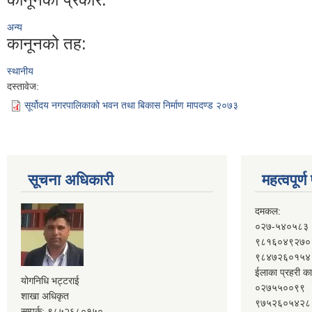
अन्य
कानूनको तह:
स्थानीय
दस्तावेज:
सूर्योदय नगरपालिकाको भवन तथा बिकास निर्माण मापदण्ड २०७३
सूचना अधिकारी
महत्वपूर्
दमकल:
०२७-५४०५८३
९८१६०४९२७०
९८४७२६०१५४
ईलाका प्रहरी का
योगनिधि भट्टराई
०२७५५००९९
शाखा अधिकृत
९७५२६०५४२८
सम्पर्क: ९८५२६८०१५०