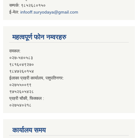
सम्पर्क: ९८५२६८०१५०
ई-मेल:
infooff.suryodaya@gmail.com
महत्वपूर्ण फोन नम्वरहरु
दमकल:
०२७-५४०५८३
९८१६०४९२७०
९८४७२६०१५४
ईलाका प्रहरी कार्यालय, पशुपतिनगर:
०२७५५००९९
९७५२६०५४२८
प्रहरी चौकी, फिक्कल :
०२७५४०२१८
कार्यालय समय