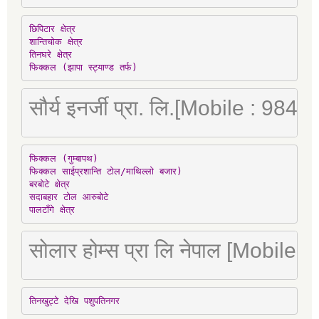
छिपिटार क्षेत्र

शान्तिचोक क्षेत्र

तिनघरे क्षेत्र

फिक्कल (झापा स्ट्याण्ड तर्फ)
सौर्य इनर्जी प्रा. लि.[Mobile : 98
फिक्कल (गुम्बापथ)

फिक्कल साईप्रशान्ति टोल/माथिल्लो बजार)

बरबोटे क्षेत्र

सदाबहार टोल आरुबोटे

पालटाँगे क्षेत्र
सोलार होम्स प्रा लि नेपाल [Mobile
तिनखुट्टे देखि पशुपतिनगर