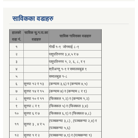
साविकका वडाहरु
हालको
साविक सु.न.पा.का
साविक गाविसका वडाहरु
वडा नं.
वडाहरु
१
गोर्खे १-९ जोगमाई ८-९
२
पशुपतिनगर ३,४,५ र ७
३
पशुपतिनगर १, २, ६, ८, र ९
४
श्रीअन्तु १-९ र समालवबुङ ९
५
समालबुङ १-८
६
सुनपा १२ र १३
(कन्याम ३,६) र (कन्याम ४,५)
७
सुनपा १४ र १५
(कन्याम ७) र (कन्याम ८ र ९)
८
सुनपा १० र ११
(फिक्कल १,२) र (कन्याम १,२)
९
सुनपा ८ र ९
(फिक्कल ५) र (फिक्कल ३,४)
१०
सुनपा ६ र ७
(फिक्कल ६,९) र (फिक्कल ७,८)
(पञ्चकन्या ३,८) , (पञ्चकन्या २,४) र
११
सुनपा ३ , ४ र ५
(पञ्चकन्या ५,६)
१२
सुनपा १ र २
(पञ्चकन्या ७,९) र (पञ्चकन्या १)