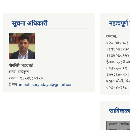
सूचना अधिकारी
महत्वपूर्
दमकल:
०२७-५४०५८३
९८१६०४९२७०
९८४७२६०१५४
ईलाका प्रहरी का
योगनिधि भट्टराई
०२७५५००९९
शाखा अधिकृत
९७५२६०५४२८
सम्पर्क: ९८५२६८०१५०
प्रहरी चौकी, फि
ई-मेल:
infooff.suryodaya@gmail.com
०२७५४०२१८
साविकका
हालको
साविक 