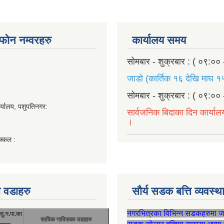
ण फोन नम्वरहरु
कार्यालय समय
सोमबार - शुक्रबार : ( ०९:०० 
जाडो (कार्तिक १६ देखि माघ १५
सोमबार - शुक्रबार : ( ०९:०० 
र्यालय, पशुपतिनगर:
सार्वजनिक बिदाका दिन कार्याल
।
क्कल :
 वडाहरु
सौर्य सडक बत्ति व्यवस्
नगरभित्रका विभिन्न सडकहरुमा 
सु.न.पा.का
साविक गाविसका वडाहरु