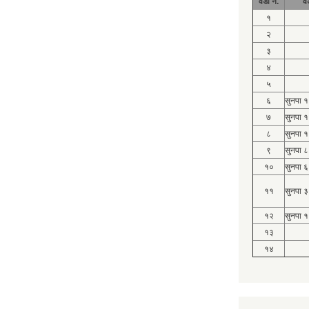
वडा नं.
व
१
२
३
४
५
६
सुनपा 
७
सुनपा 
८
सुनपा 
९
सुनपा ८
१०
सुनपा ६
११
सुनपा ३
१२
सुनपा १
१३
१४