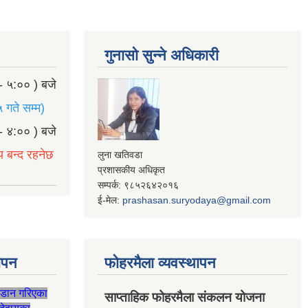
गुनासो सुन्ने अधिकारी
- ५:०० ) बजे
 गते सम्म)
- ४:०० ) बजे
य बन्द रहनेछ
लुना खतिवडा
प्रशासकीय अधिकृत
सम्पर्क: ९८५२६४२०१६
ई-मेल:
prashasan.suryodaya@gmail.com
थापन
फोहरमैला व्यवस्थापन
जडान गरिएका
साप्ताहिक फोहरमैला संकलन योजना