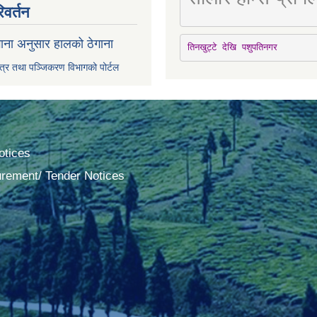
िवर्तन
ाना अनुसार हालको ठेगाना
तिनखुट्टे देखि पशुपतिनगर
पत्र तथा पञ्जिकरण विभागको पोर्टल
tices
urement/ Tender Notices