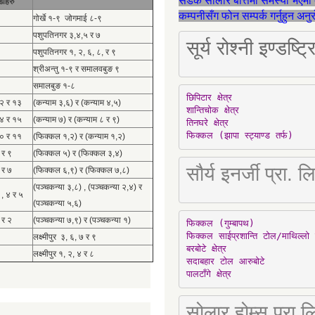
सडक सोलार बत्तिमा समस्या भएमा 
डाहरु
कम्पनीसँग फोन सम्पर्क गर्नुहुन अन
गोर्खे १-९ जोगमाई ८-९
पशुपतिनगर ३,४,५ र ७
सूर्य रोश्नी इण्ड
पशुपतिनगर १, २, ६, ८, र ९
श्रीअन्तु १-९ र समालवबुङ ९
समालबुङ १-८
छिपिटार क्षेत्र

१२ र १३
(कन्याम ३,६) र (कन्याम ४,५)
शान्तिचोक क्षेत्र

१४ र १५
(कन्याम ७) र (कन्याम ८ र ९)
तिनघरे क्षेत्र

फिक्कल (झापा स्ट्याण्ड तर्फ)
१० र ११
(फिक्कल १,२) र (कन्याम १,२)
 र ९
(फिक्कल ५) र (फिक्कल ३,४)
सौर्य इनर्जी प्र
 र ७
(फिक्कल ६,९) र (फिक्कल ७,८)
(पञ्चकन्या ३,८) , (पञ्चकन्या २,४) र
 , ४ र ५
(पञ्चकन्या ५,६)
 र २
(पञ्चकन्या ७,९) र (पञ्चकन्या १)
फिक्कल (गुम्बापथ)

फिक्कल साईप्रशान्ति टोल/माथिल्लो 
लक्ष्मीपुर ३, ६, ७ र ९
बरबोटे क्षेत्र

लक्ष्मीपुर १, २, ४ र ८
सदाबहार टोल आरुबोटे

पालटाँगे क्षेत्र
सोलार होम्स प्रा