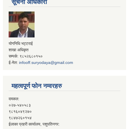
सूचना अधिकारी
योगनिधि भट्टराई
शाखा अधिकृत
सम्पर्क: ९८५२६८०१५०
ई-मेल:
infooff.suryodaya@gmail.com
महत्वपूर्ण फोन नम्वरहरु
दमकल:
०२७-५४०५८३
९८१६०४९२७०
९८४७२६०१५४
ईलाका प्रहरी कार्यालय, पशुपतिनगर: