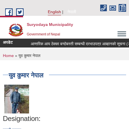
Skip to main content
English
नेपाली
Suryodaya Municipality
Government of Nepal
अपडेट
आन्तरिक आय ठेक्का बन्दोबस्ती सम्बन्धी दरभाउपत्र आब्हानको सूचना (
You are here
Home
» युव कुमार नेपाल
युव कुमार नेपाल
Designation: