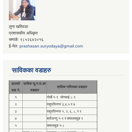
लुना खतिवडा
प्रशासकीय अधिकृत
सम्पर्क: ९८५२६४२०१६
ई-मेल:
prashasan.suryodaya@gmail.com
साविकका वडाहरु
हालको
साविक सु.न.पा.का
साविक गाविसका वडाहरु
वडा नं.
वडाहरु
१
गोर्खे १-९ जोगमाई ८-९
२
पशुपतिनगर ३,४,५ र ७
३
पशुपतिनगर १, २, ६, ८, र ९
४
श्रीअन्तु १-९ र समालवबुङ ९
५
समालबुङ १-८