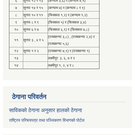
६
सुनपा १२ र १३
(कन्याम ३,६) र (कन्याम ४,५)
७
सुनपा १४ र १५
(कन्याम ७) र (कन्याम ८ र ९)
८
सुनपा १० र ११
(फिक्कल १,२) र (कन्याम १,२)
९
सुनपा ८ र ९
(फिक्कल ५) र (फिक्कल ३,४)
१०
सुनपा ६ र ७
(फिक्कल ६,९) र (फिक्कल ७,८)
(पञ्चकन्या ३,८) , (पञ्चकन्या २,४) र
११
सुनपा ३ , ४ र ५
(पञ्चकन्या ५,६)
१२
सुनपा १ र २
(पञ्चकन्या ७,९) र (पञ्चकन्या १)
१३
लक्ष्मीपुर ३, ६, ७ र ९
१४
लक्ष्मीपुर १, २, ४ र ८
ठेगाना परिवर्तन
साविकको ठेगाना अनुसार हालको ठेगाना
राष्ट्रिय परिचयपत्र तथा पञ्जिकरण विभागको पोर्टल