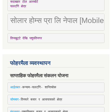
सदाबहार टोल आरुबोटे

पालटाँगे क्षेत्र
सोलार होम्स प्रा लि नेपाल [Mobile
तिनखुट्टे देखि पशुपतिनगर
फोहरमैला व्यवस्थापन
साप्ताहिक फोहरमैला संकलन योजना
आईतबार-
कन्याम-पालटाँगे- शान्तिचोक
सोमबार-
तिनघरे बजार र आसपासको क्षेत्र
मंगलबार-
पशुपतिनगर बजार र आसपासको क्षेत्र