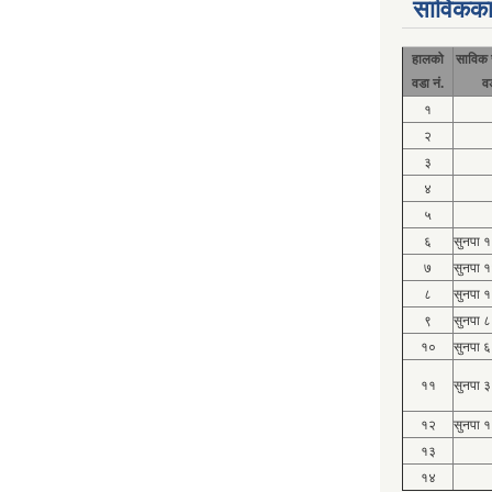
साविकका
हालको
साविक 
वडा नं.
व
१
२
३
४
५
६
सुनपा 
७
सुनपा 
८
सुनपा 
९
सुनपा ८
१०
सुनपा ६
११
सुनपा ३
१२
सुनपा १
१३
१४