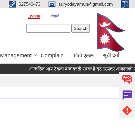
027540473
suryodayamun@gmail.com
English
नेपाली
Search form
Search
r Management
Complain
फोटो एल्बम
सूची दर्ता
आन्तरिक आय ठेक्का बन्दोबस्ती सम्बन्धी दरभाउपत्र आब्हानको सू