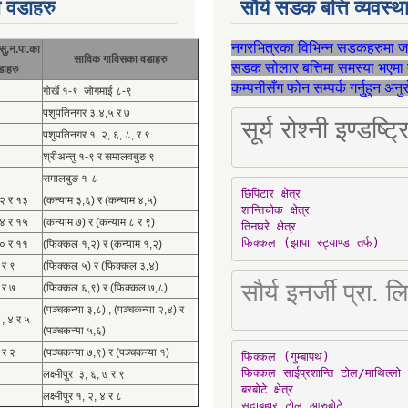
 वडाहरु
सौर्य सडक बत्ति व्यवस्
नगरभित्रका विभिन्न सडकहरुमा 
सु.न.पा.का
साविक गाविसका वडाहरु
सडक सोलार बत्तिमा समस्या भएमा 
डाहरु
कम्पनीसँग फोन सम्पर्क गर्नुहुन अन
गोर्खे १-९ जोगमाई ८-९
पशुपतिनगर ३,४,५ र ७
सूर्य रोश्नी इण्ड
पशुपतिनगर १, २, ६, ८, र ९
श्रीअन्तु १-९ र समालवबुङ ९
समालबुङ १-८
छिपिटार क्षेत्र

१२ र १३
(कन्याम ३,६) र (कन्याम ४,५)
शान्तिचोक क्षेत्र

१४ र १५
(कन्याम ७) र (कन्याम ८ र ९)
तिनघरे क्षेत्र

फिक्कल (झापा स्ट्याण्ड तर्फ)
१० र ११
(फिक्कल १,२) र (कन्याम १,२)
 र ९
(फिक्कल ५) र (फिक्कल ३,४)
सौर्य इनर्जी प्र
 र ७
(फिक्कल ६,९) र (फिक्कल ७,८)
(पञ्चकन्या ३,८) , (पञ्चकन्या २,४) र
 , ४ र ५
(पञ्चकन्या ५,६)
 र २
(पञ्चकन्या ७,९) र (पञ्चकन्या १)
फिक्कल (गुम्बापथ)

फिक्कल साईप्रशान्ति टोल/माथिल्लो 
लक्ष्मीपुर ३, ६, ७ र ९
बरबोटे क्षेत्र

लक्ष्मीपुर १, २, ४ र ८
सदाबहार टोल आरुबोटे
