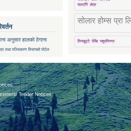
पालटाँगे क्षेत्र
सोलार होम्स प्रा
िवर्तन
ाना अनुसार हालको ठेगाना
तिनखुट्टे देखि पशुपतिनगर
पत्र तथा पञ्जिकरण विभागको पोर्टल
tices
urement/ Tender Notices