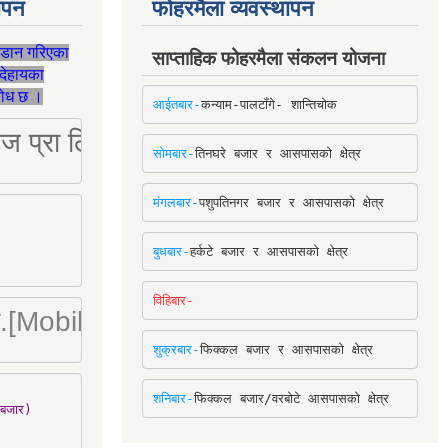
थापन
फोहरमैला व्यवस्थापन
जडान गरिएका
साप्ताहिक फोहरमैला संकलन योजना
देहायका
ुरोध छ ।
आईतबार-
कन्याम-पालटाँगे- शान्तिचोक
ष्ट्रिज प्रा लि [Mobile: 9851034034]
सोमबार-
तिनघरे बजार र आसपासको क्षेत्र
मंगलबार-
पशुपतिनगर बजार र आसपासको क्षेत्र
बुधबार-
हर्कटे बजार र आसपासको क्षेत्र
विहिबार-
ा. लि.[Mobile : 9842780266]
शुक्रबार-
फिक्कल बजार र आसपासको क्षेत्र
शनिबार-
फिक्कल बजार/वरबोटे आसपासको क्षेत्र
बजार)
