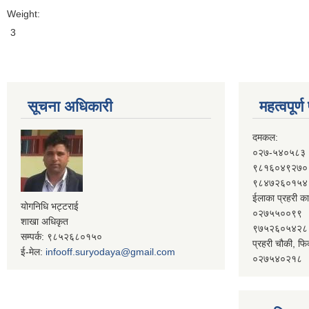
Weight:
3
सूचना अधिकारी
महत्वपूर्
दमकल:
०२७-५४०५८३
९८१६०४९२७०
९८४७२६०१५४
ईलाका प्रहरी का
योगनिधि भट्टराई
०२७५५००९९
शाखा अधिकृत
९७५२६०५४२८
सम्पर्क: ९८५२६८०१५०
प्रहरी चौकी, फि
ई-मेल:
infooff.suryodaya@gmail.com
०२७५४०२१८