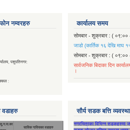
ण फोन नम्वरहरु
कार्यालय समय
सोमबार - शुक्रबार : ( ०९:०० 
जाडो (कार्तिक १६ देखि माघ १५
सोमबार - शुक्रबार : ( ०९:०० 
र्यालय, पशुपतिनगर:
सार्वजनिक बिदाका दिन कार्याल
।
क्कल :
 वडाहरु
सौर्य सडक बत्ति व्यवस्
नगरभित्रका विभिन्न सडकहरुमा 
सु.न.पा.का
साविक गाविसका वडाहरु