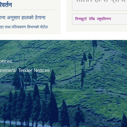
िवर्तन
ाना अनुसार हालको ठेगाना
तिनखुट्टे देखि पशुपतिनगर
पत्र तथा पञ्जिकरण विभागको पोर्टल
tices
urement/ Tender Notices