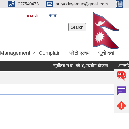
027540473
suryodayamun@gmail.com
English
नेपाली
Search form
Search
r Management
Complain
फोटो एल्बम
सूची दर्ता
सूर्योदय न.पा. को भू-उपयोग योजना
आन्तरिक आय 