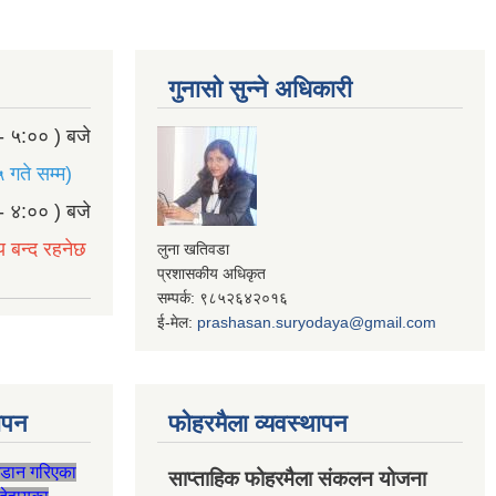
गुनासो सुन्ने अधिकारी
- ५:०० ) बजे
 गते सम्म)
- ४:०० ) बजे
य बन्द रहनेछ
लुना खतिवडा
प्रशासकीय अधिकृत
सम्पर्क: ९८५२६४२०१६
ई-मेल:
prashasan.suryodaya@gmail.com
थापन
फोहरमैला व्यवस्थापन
जडान गरिएका
साप्ताहिक फोहरमैला संकलन योजना