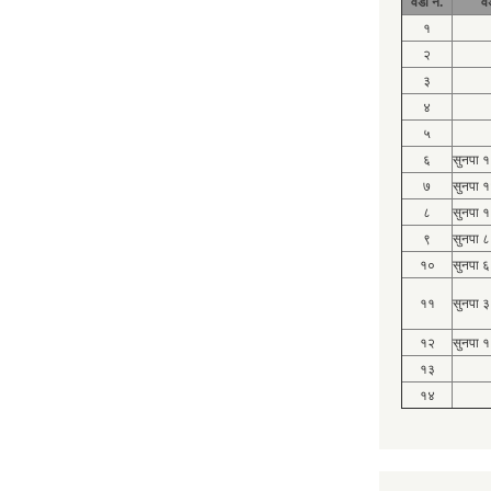
वडा नं.
व
१
२
३
४
५
६
सुनपा 
७
सुनपा 
८
सुनपा 
९
सुनपा ८
१०
सुनपा ६
११
सुनपा ३
१२
सुनपा १
१३
१४