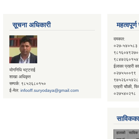
सूचना अधिकारी
महत्वपूर्
दमकल:
०२७-५४०५८३
९८१६०४९२७०
९८४७२६०१५४
ईलाका प्रहरी का
योगनिधि भट्टराई
०२७५५००९९
शाखा अधिकृत
९७५२६०५४२८
सम्पर्क: ९८५२६८०१५०
प्रहरी चौकी, फि
ई-मेल:
infooff.suryodaya@gmail.com
०२७५४०२१८
साविकका
हालको
साविक 