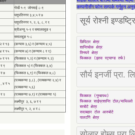
सडक सोलार बत्तिमा समस्या भएमा 
डाहरु
कम्पनीसँग फोन सम्पर्क गर्नुहुन अन
गोर्खे १-९ जोगमाई ८-९
पशुपतिनगर ३,४,५ र ७
सूर्य रोश्नी इण्ड
पशुपतिनगर १, २, ६, ८, र ९
श्रीअन्तु १-९ र समालवबुङ ९
समालबुङ १-८
छिपिटार क्षेत्र

१२ र १३
(कन्याम ३,६) र (कन्याम ४,५)
शान्तिचोक क्षेत्र

१४ र १५
(कन्याम ७) र (कन्याम ८ र ९)
तिनघरे क्षेत्र

फिक्कल (झापा स्ट्याण्ड तर्फ)
१० र ११
(फिक्कल १,२) र (कन्याम १,२)
 र ९
(फिक्कल ५) र (फिक्कल ३,४)
सौर्य इनर्जी प्र
 र ७
(फिक्कल ६,९) र (फिक्कल ७,८)
(पञ्चकन्या ३,८) , (पञ्चकन्या २,४) र
 , ४ र ५
(पञ्चकन्या ५,६)
 र २
(पञ्चकन्या ७,९) र (पञ्चकन्या १)
फिक्कल (गुम्बापथ)

फिक्कल साईप्रशान्ति टोल/माथिल्लो 
लक्ष्मीपुर ३, ६, ७ र ९
बरबोटे क्षेत्र

लक्ष्मीपुर १, २, ४ र ८
सदाबहार टोल आरुबोटे

पालटाँगे क्षेत्र
सोलार होम्स प्रा