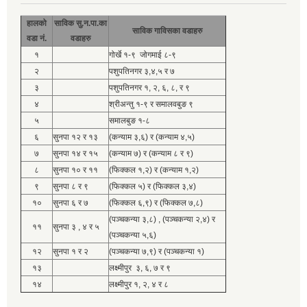
हालको
साविक सु.न.पा.का
साविक गाविसका वडाहरु
वडा नं.
वडाहरु
१
गोर्खे १-९ जोगमाई ८-९
२
पशुपतिनगर ३,४,५ र ७
३
पशुपतिनगर १, २, ६, ८, र ९
४
श्रीअन्तु १-९ र समालवबुङ ९
५
समालबुङ १-८
६
सुनपा १२ र १३
(कन्याम ३,६) र (कन्याम ४,५)
७
सुनपा १४ र १५
(कन्याम ७) र (कन्याम ८ र ९)
८
सुनपा १० र ११
(फिक्कल १,२) र (कन्याम १,२)
९
सुनपा ८ र ९
(फिक्कल ५) र (फिक्कल ३,४)
१०
सुनपा ६ र ७
(फिक्कल ६,९) र (फिक्कल ७,८)
(पञ्चकन्या ३,८) , (पञ्चकन्या २,४) र
११
सुनपा ३ , ४ र ५
(पञ्चकन्या ५,६)
१२
सुनपा १ र २
(पञ्चकन्या ७,९) र (पञ्चकन्या १)
१३
लक्ष्मीपुर ३, ६, ७ र ९
१४
लक्ष्मीपुर १, २, ४ र ८