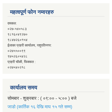
महत्वपूर्ण फोन नम्वरहरु
दमकल:
०२७-५४०५८३
९८१६०४९२७०
९८४७२६०१५४
ईलाका प्रहरी कार्यालय, पशुपतिनगर:
०२७५५००९९
९७५२६०५४२८
प्रहरी चौकी, फिक्कल :
०२७५४०२१८
कार्यालय समय
सोमबार - शुक्रबार : ( ०९:०० - ५:०० ) बजे
जाडो (कार्तिक १६ देखि माघ १५ गते सम्म)