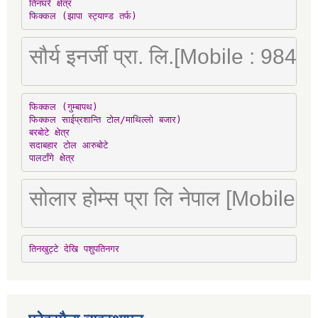
तिनघरे क्षेत्र

फिक्कल (झापा स्ट्याण्ड तर्फ)
सौर्य इनर्जी प्रा. लि.[Mobile : 98
फिक्कल (गुम्बापथ)

फिक्कल साईप्रशान्ति टोल/माथिल्लो बजार)

बरबोटे क्षेत्र

सदाबहार टोल आरुबोटे

पालटाँगे क्षेत्र
सोलार होम्स प्रा लि नेपाल [Mobile
तिनखुट्टे देखि पशुपतिनगर